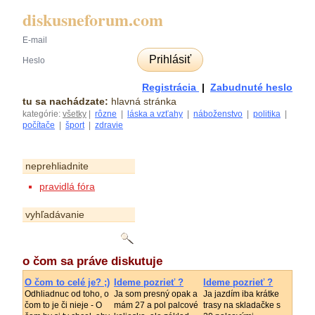
diskusneforum.com
Prihlásiť
Registrácia
|
Zabudnuté heslo
tu sa nachádzate:
hlavná stránka
kategórie:
všetky
|
rôzne
|
láska a vzťahy
|
náboženstvo
|
politika
|
počítače
|
šport
|
zdravie
neprehliadnite
pravidlá fóra
vyhľadávanie
o čom sa práve diskutuje
O čom to celé je? ;)
Ideme pozrieť ?
Ideme pozrieť ?
Odhliadnuc od toho, o
Ja som presný opak a
Ja jazdím iba krátke
čom to je či nieje - O
mám 27 a pol palcové
trasy na skladačke s