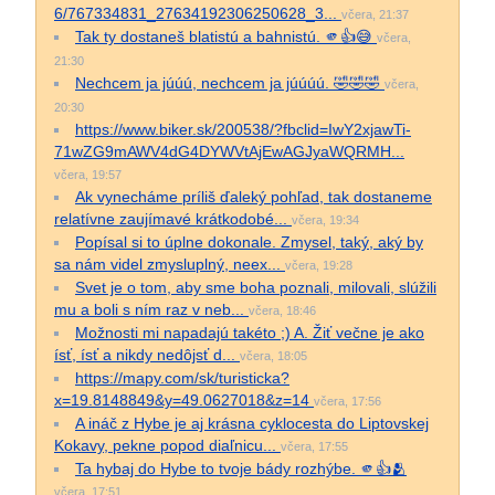
6/767334831_27634192306250628_3...
včera, 21:37
Tak ty dostaneš blatistú a bahnistú. 🫵👍😅
včera,
21:30
Nechcem ja júúú, nechcem ja júúúú. 🤣🤣🤣
včera,
20:30
https://www.biker.sk/200538/?fbclid=IwY2xjawTi-
71wZG9mAWV4dG4DYWVtAjEwAGJyaWQRMH...
včera, 19:57
Ak vynecháme príliš ďaleký pohľad, tak dostaneme
relatívne zaujímavé krátkodobé...
včera, 19:34
Popísal si to úplne dokonale. Zmysel, taký, aký by
sa nám videl zmysluplný, neex...
včera, 19:28
Svet je o tom, aby sme boha poznali, milovali, slúžili
mu a boli s ním raz v neb...
včera, 18:46
Možnosti mi napadajú takéto ;) A. Žiť večne je ako
ísť, ísť a nikdy nedôjsť d...
včera, 18:05
https://mapy.com/sk/turisticka?
x=19.8148849&y=49.0627018&z=14
včera, 17:56
A ináč z Hybe je aj krásna cyklocesta do Liptovskej
Kokavy, pekne popod diaľnicu...
včera, 17:55
Ta hybaj do Hybe to tvoje bády rozhýbe. 🫵👍🫂
včera, 17:51