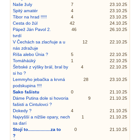
Naše žuly
7
23.10.25
Spitý amatér
4
23.10.25
Tibor na hrad !!!!!
4
23.10.25
Cesta do žúl
42
24.10.25
Pápež Ján Pavol 2.
46
26.10.25
tvrdí
V Čechách sa zlacňuje a u
12
22.10.25
nás zdražuje
Ríša alebo Únia ?
5
22.10.25
Tomáháúký
1
22.10.25
Štrbské z výšky brál, bral by
4
22.10.25
si ho ?
Lemmyho jebačka a krvná
28
23.10.25
podskupina !!!!
Sako fašistu
0
21.10.25
Dáme Putina dole si hovoria
9
21.10.25
fašisti a Cintulovci ?
Dokedy ?
4
21.10.25
Najvyšší a nižšie opary, nech
1
21.10.25
sa darí
Stojí to..................za to
0
21.10.25
?