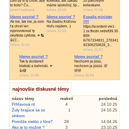
čom by si ty chcel, aby
kolieska, ale základ
20 palcovými
to bolo? Čo...
máme spoločný, šp...
kolieskami.
(pred 5 hodinami)
(včera, 22:16)
(včera, 22:14)
Ideme pozrieť ?
Ideme pozrieť ?
Espaňa minister
Ak nie, tak nie, ja som
Na žiadnu Kráľovu
!!!!!
ťa chcel len
Hoľu nejdem. :)
https://scontent-vie1-
vyprovokovať ty
(včera, 22:10)
1.xx.fbcdn.net/v/t39.30
okultista cyklista. 🫵🫂
808-
👍🇸...
6/767334831_276341
(včera, 22:12)
92306250628_3...
(včera, 21:37)
Ideme pozrieť ?
Ideme pozrieť ?
Tak ty dostaneš
Nechcem ja júúú,
blatistú a bahnistú. 🫵
nechcem ja júúúú. 🤣
👍😅
🤣🤣
(včera, 21:30)
(včera, 20:30)
najnovšie diskusné témy
názov témy
reakcií
posledná
Pŕhľavová riť
4
24.10.25
Žuly hrajúce sa so
1
24.10.25
slnkom
Pomôže niekto z fóra?
28
14.04.26
Ako je to možné ?
3
23.10.25