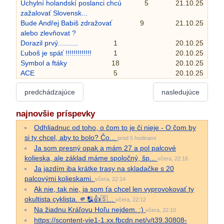
Úchylní holandskí poslanci chcú
5
21.10.25
zažalovať Slovensk...
Bude Andřej Babiš zdražovať
9
21.10.25
alebo zlevňovat ?
Dorazil prvý..........
1
20.10.25
Ľuboš je späť !!!!!!!!!!!!!
1
20.10.25
Symbol a ftáky
18
20.10.25
ACE
5
20.10.25
predchádzajúce
nasledujúce
najnovšie príspevky
Odhliadnuc od toho, o čom to je či nieje - O čom by
si ty chcel, aby to bolo? Čo...
pred 5 hodinami
Ja som presný opak a mám 27 a pol palcové
kolieska, ale základ máme spoločný, šp...
včera, 22:16
Ja jazdím iba krátke trasy na skladačke s 20
palcovými kolieskami.
včera, 22:14
Ak nie, tak nie, ja som ťa chcel len vyprovokovať ty
okultista cyklista. 🫵🫂👍🇸...
včera, 22:12
Na žiadnu Kráľovu Hoľu nejdem. :)
včera, 22:10
https://scontent-vie1-1.xx.fbcdn.net/v/t39.30808-