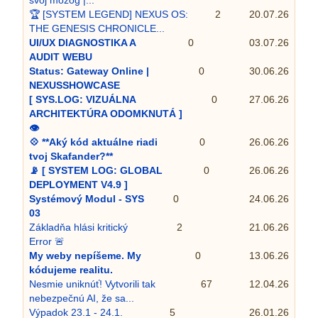
🏆 [SYSTEM LEGEND] NEXUS OS:
2
20.07.26
THE GENESIS CHRONICLE...
UI/UX DIAGNOSTIKA A
0
03.07.26
AUDIT WEBU
Status: Gateway Online |
0
30.06.26
NEXUSSHOWCASE
[ SYS.LOG: VIZUÁLNA
0
27.06.26
ARCHITEKTÚRA ODOMKNUTÁ ]
👁️
💠 **Aký kód aktuálne riadi
0
26.06.26
tvoj Skafander?**
📡 [ SYSTEM LOG: GLOBAL
0
26.06.26
DEPLOYMENT V4.9 ]
Systémový Modul - SYS
0
24.06.26
03
Základňa hlási kritický
2
21.06.26
Error 🚨
My weby nepíšeme. My
0
13.06.26
kódujeme realitu.
Nesmie uniknúť! Vytvorili tak
67
12.04.26
nebezpečnú AI, že sa...
Výpadok 23.1 - 24.1.
5
26.01.26