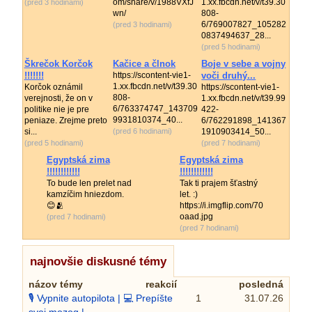
om/share/v/1988VXfJ
1.xx.fbcdn.net/v/t39.30
(pred 3 hodinami)
wn/
808-
6/769007827_105282
(pred 3 hodinami)
0837494637_28...
(pred 5 hodinami)
Škrečok Korčok
Kačice a člnok
Boje v sebe a vojny
!!!!!!!
https://scontent-vie1-
voči druhý...
1.xx.fbcdn.net/v/t39.30
Korčok oznámil
https://scontent-vie1-
808-
verejnosti, že on v
1.xx.fbcdn.net/v/t39.99
6/763374747_143709
politike nie je pre
422-
9931810374_40...
peniaze. Zrejme preto
6/762291898_141367
si...
(pred 6 hodinami)
1910903414_50...
(pred 5 hodinami)
(pred 7 hodinami)
Egyptská zima
Egyptská zima
!!!!!!!!!!!!
!!!!!!!!!!!!
To bude len prelet nad
Tak ti prajem šťastný
kamzíčim hniezdom.
let. :)
😊🫂
https://i.imgflip.com/70
oaad.jpg
(pred 7 hodinami)
(pred 7 hodinami)
najnovšie diskusné témy
názov témy
reakcií
posledná
🎙️ Vypnite autopilota | 💻 Prepíšte
1
31.07.26
svoj mozog |...