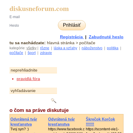
diskusneforum.com
Prihlásiť
Registrácia
|
Zabudnuté heslo
tu sa nachádzate:
hlavná stránka
> počítače
kategórie:
všetky
|
rôzne
|
láska a vzťahy
|
náboženstvo
|
politika
|
počítače
|
šport
|
zdravie
neprehliadnite
pravidlá fóra
vyhľadávanie
o čom sa práve diskutuje
Odvrátená tvár
Odvrátená tvár
Škrečok Korčok
kresťanstva
kresťanstva
!!!!!!!
Tvoj syn? :)
https://www.facebook.c
https://scontent-vie1-