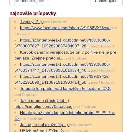
predchádzajúce
nasledujúce
najnovšie príspevky
Tvoj syn? :)
pred 3 hodinami
https://www.facebook.com/share/v/1988VXfJwn/
pred
3 hodinami
https://scontent-vie1-1.xx.fbcdn.net/v/t39.30808-
6/769007827_1052820837494637_28...
pred 5 hodinami
Korčok oznámil verejnosti, že on v politike nie je pre
peniaze. Zrejme preto si...
pred 5 hodinami
https://scontent-vie1-1.xx.fbcdn.net/v/t39.30808-
6/763374747_1437099931810374_40...
pred 6 hodinami
https://scontent-vie1-1.xx.fbcdn.net/v/t39.99422-
6/762291898_1413671910903414_50...
pred 7 hodinami
To bude len prelet nad kamzíčim hniezdom. 😊🫂
pred 7 hodinami
Tak ti prajem šťastný let. :)
https://i.imgflip.com/70oaad.jpg
pred 7 hodinami
No ale ja už mám kúpenú letenku bratm !!!!!!!!!!!! ☺️
🥱
pred 7 hodinami
Jasné, to bol akože ftip. :)
pred 7 hodinami
Už ich má na USXku.👍
pred 7 hodinami