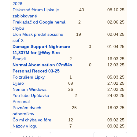
2026
Diskusné fórum Lipka je
40
08.10.25
zablokované
Prekladač od Google nemá
2
02.06.25
chybu
Elon Musk predal sociálnu
19
02.04.25
sieť X
Damage Support Nightmare
0
01.04.25
11,337M for @Way Siro
Šmejdi
2
16.03.25
Normal Abomination 07m54s
0
12.03.25
Personal Record 03-25
Po zrušení Lipky
1
05.03.25
Djjaro
69
27.02.25
Nemám Windows
26
27.02.25
YouTube Upútavka
2
24.02.25
Personal
Poznám dvoch
25
18.02.25
odborníkov
Čo mi chýba vo fóre
12
09.02.25
Názov v logu
7
09.02.25