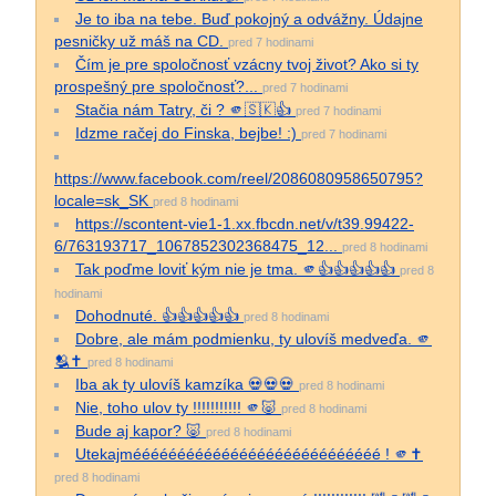
Je to iba na tebe. Buď pokojný a odvážny. Údajne
pesničky už máš na CD.
pred 7 hodinami
Čím je pre spoločnosť vzácny tvoj život? Ako si ty
prospešný pre spoločnosť?...
pred 7 hodinami
Stačia nám Tatry, či ? 🫵🇸🇰👍
pred 7 hodinami
Idzme račej do Finska, bejbe! :)
pred 7 hodinami
https://www.facebook.com/reel/2086080958650795?
locale=sk_SK
pred 8 hodinami
https://scontent-vie1-1.xx.fbcdn.net/v/t39.99422-
6/763193717_1067852302368475_12...
pred 8 hodinami
Tak poďme loviť kým nie je tma. 🫵👍👍👍👍👍
pred 8
hodinami
Dohodnuté. 👍👍👍👍👍
pred 8 hodinami
Dobre, ale mám podmienku, ty ulovíš medveďa. 🫵
🫂✝️
pred 8 hodinami
Iba ak ty ulovíš kamzíka 💀💀💀
pred 8 hodinami
Nie, toho ulov ty !!!!!!!!!!! 🫵🐷
pred 8 hodinami
Bude aj kapor? 🐷
pred 8 hodinami
Utekajméééééééééééééééééééééééééééé ! 🫵✝️
pred 8 hodinami