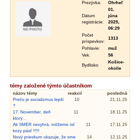
Prezývka:
Ohrheľ
01.
Dátum
júna
registrácie:
2025,
06:29
Počet
1313
príspevkov:
Pohlavie:
muž
Vek:
56
Košice-
Bydlisko:
okolie
témy založené týmto účastníkom
názov témy
reakcií
posledná
Prečo je socializmus lepší
10
21.11.25
?
17. November, deň
11
18.11.25
ktorý...
Ak SMER nevyhrá, môžeme ísť
11
17.11.25
kozy pásť !!!!!
Nový prieskum ukazuje, že sme
14
12.11.25