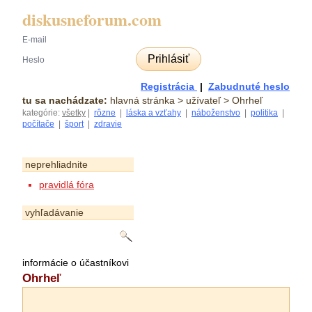
diskusneforum.com
Prihlásiť
Registrácia
|
Zabudnuté heslo
tu sa nachádzate:
hlavná stránka
> užívateľ > Ohrheľ
kategórie:
všetky
|
rôzne
|
láska a vzťahy
|
náboženstvo
|
politika
|
počítače
|
šport
|
zdravie
neprehliadnite
pravidlá fóra
vyhľadávanie
informácie o účastníkovi
Ohrheľ