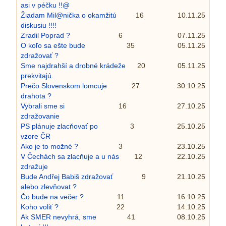
asi v péčku !!@
Žiadam Mil@nička o okamžitú
16
10.11.25
diskusiu !!!!
Zradil Poprad ?
6
07.11.25
O koľo sa ešte bude
35
05.11.25
zdražovať ?
Sme najdrahší a drobné krádeže
20
05.11.25
prekvitajú.
Prečo Slovenskom lomcuje
27
30.10.25
drahota ?
Vybrali sme si
16
27.10.25
zdražovanie
PS plánuje zlacňovať po
3
25.10.25
vzore ČR
Ako je to možné ?
3
23.10.25
V Čechách sa zlacňuje a u nás
12
22.10.25
zdražuje
Bude Andřej Babiš zdražovať
9
21.10.25
alebo zlevňovat ?
Čo bude na večer ?
11
16.10.25
Koho voliť ?
22
14.10.25
Ak SMER nevyhrá, sme
41
08.10.25