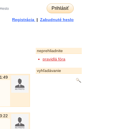
Prihlásiť
Registrácia
|
Zabudnuté heslo
neprehliadnite
pravidlá fóra
vyhľadávanie
11:49
13:22