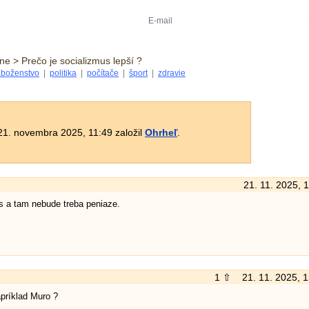
ne > Prečo je socializmus lepší ?
boženstvo
|
politika
|
počítače
|
šport
|
zdravie
1. novembra 2025, 11:49 založil
Ohrheľ
.
21. 11. 2025, 
s a tam nebude treba peniaze.
1 ⇧
21. 11. 2025, 
ríklad Muro ?