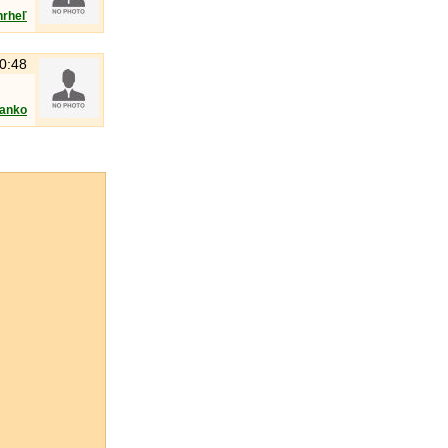
hrheľ
20:48
lanko