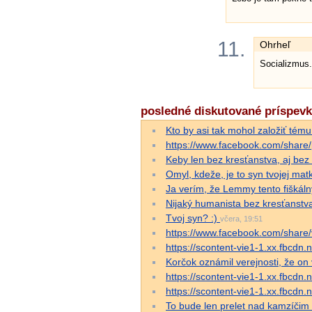
11.
Ohrheľ
Socializmus.
posledné diskutované príspev
Kto by asi tak mohol založiť té
https://www.facebook.com/shar
Keby len bez kresťanstva, aj bez
Omyl, kdeže, je to syn tvojej matk
Ja verím, že Lemmy tento fiškál
Nijaký humanista bez kresťanstva 
Tvoj syn? :)
včera, 19:51
https://www.facebook.com/share
https://scontent-vie1-1.xx.fbc
Korčok oznámil verejnosti, že on v
https://scontent-vie1-1.xx.fbc
https://scontent-vie1-1.xx.fbc
To bude len prelet nad kamzíči