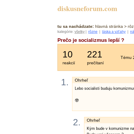
diskusneforum.com
tu sa nachádzate:
hlavná stránka
> rôz
kategórie:
všetky
|
rôzne
|
láska a vzťahy
|
ná
Prečo je socializmus lepší ?
10
221
Tému 2
reakcií
prečítaní
1.
Ohrheľ
Lebo socialisti buduju komunizmu
🤓
2.
Ohrheľ
Kým bude v komunizme nap