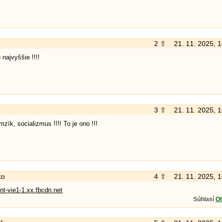
2 ⇧
21. 11. 2025, 
 najvyššie !!!!
3 ⇧
21. 11. 2025, 
ík, socializmus !!!! To je ono !!!
ko
4 ⇧
21. 11. 2025, 
nt-vie1-1.xx.fbcdn.net
Súhlasí
O