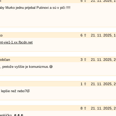
ľ
5 ⇧
21. 11. 2025, 
aby Murko jednu prijebal Putinovi a sú v piči !!!!
ko
6 ⇧
21. 11. 2025, 
nt-vie1-1.xx.fbcdn.net
 občan
3 ⇧
21. 11. 2025, 
l, pretože vyššie je komunizmus.😅
1 ⇧
21. 11. 2025, 
 lepšie než nebo?🤣
8 ⇧
21. 11. 2025, 
teplúčko. 🫂🫂🫂