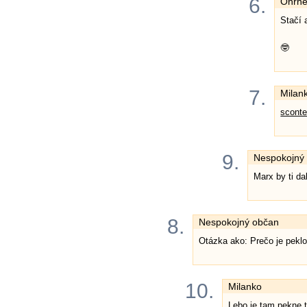
6.
Ohrhe
Stačí 
🤓
7.
Milan
sconte
9.
Nespokojný
Marx by ti da
8.
Nespokojný občan
Otázka ako: Prečo je peklo
10.
Milanko
Lebo je tam pekne 