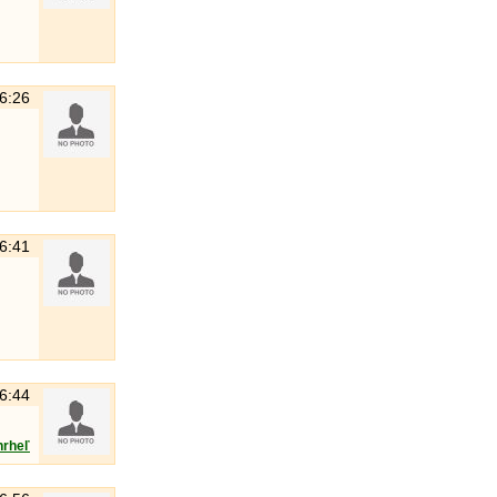
16:26
16:41
16:44
hrheľ