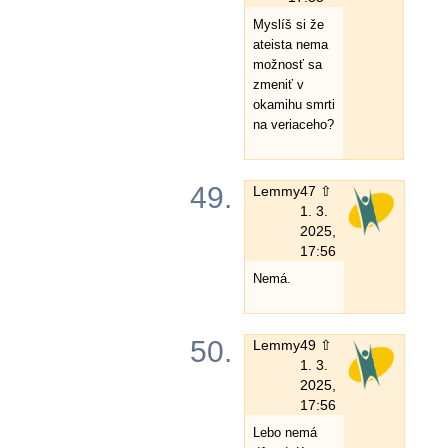
Myslíš si že
ateista nema
možnosť sa
zmeniť v
okamihu smrti
na veriaceho?
49.
Lemmy
47 ⇧
1. 3.
2025,
17:56
Nemá.
50.
Lemmy
49 ⇧
1. 3.
2025,
17:56
Lebo nemá