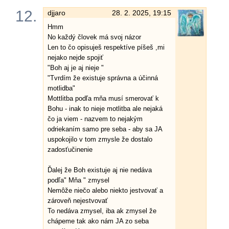
12.
djjaro
28. 2. 2025, 19:15
Hmm
No každý človek má svoj názor
Len to čo opisuješ respektíve píšeš ,mi
nejako nejde spojiť
"Boh aj je aj nieje "
"Tvrdím že existuje správna a účinná
motlidba"
Mottlitba podľa mňa musí smerovať k
Bohu - inak to nieje motlitba ale nejaká
čo ja viem - nazvem to nejakým
odriekaním samo pre seba - aby sa JA
uspokojilo v tom zmysle že dostalo
zadosťučinenie
Ďalej že Boh existuje aj nie nedáva
podľa" Mňa " zmysel
Nemôže niečo alebo niekto jestvovať a
zároveň nejestvovať
To nedáva zmysel, iba ak zmysel že
chápeme tak ako nám JA zo seba