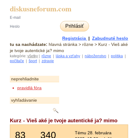
diskusneforum.com
Prihlásiť
Registrácia
|
Zabudnuté heslo
tu sa nachádzate:
hlavná stránka
> rôzne > Kurz - Vieš aké
je tvoje autentické ja? mimo
kategórie:
všetky
|
rôzne
|
láska a vzťahy
|
náboženstvo
|
politika
|
počítače
|
šport
|
zdravie
neprehliadnite
pravidlá fóra
vyhľadávanie
Kurz - Vieš aké je tvoje autentické ja? mimo
83
340
Tému 28. februára