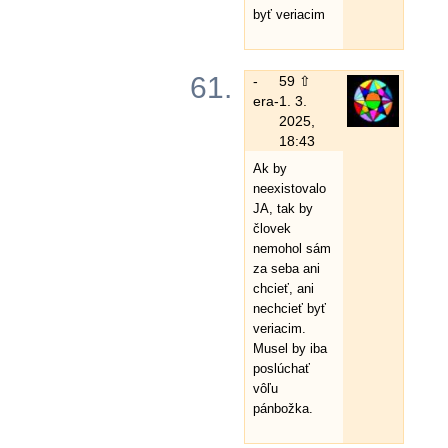
byť veriacim
61.
-
59 ⇧
era-
1. 3.
2025,
18:43
Ak by
neexistovalo
JA, tak by
človek
nemohol sám
za seba ani
chcieť, ani
nechcieť byť
veriacim.
Musel by iba
poslúchať
vôľu
pánbožka.