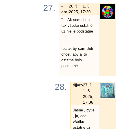
27.
-
26 ⇧
1. 3.
era-
2025, 17:20
" ...Ak som duch,
tak všetko ostatné
už nie je podstatné
..."
Iba ak by sám Boh
chcel, aby aj to
ostatné bolo
podstatné.
28.
djjaro
27 ⇧
1. 3.
2025,
17:36
Jasné , bytie
, ja, ego ,
všetko
ostatné už