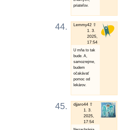
priateľov.
44.
Lemmy
42 ⇧
1. 3.
2025,
17:54
U mňa to tak
bude. A,
samozrejme,
budem
očakávať
pomoc od
lekárov.
45.
djjaro
44 ⇧
1. 3.
2025,
17:54
Nezachránia