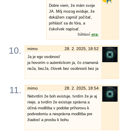
Dobre viem, že mám svoje
JA. Môj mozog eviduje, že
dokážem zapnúť počítať,
prihlásiť sa do fóra, a
čokoľvek napísať.
Súhlasí
-era-
10.
mimo
28. 2. 2025, 18:52
Ja je ego osobnosť
ja hovorím o autentickom ja, čo znamená
neJa, bezJa, človek bez osobnosti bez ja
11.
mimo
28. 2. 2025, 18:54
Netvrdím že boh existuje, tvrdím že je aj
nieje, a tvrdím že existuje správna a
účiná modlitba v podobe príhorovu k
podvedomiu a nesprávna modlitba pre
žiadosť a prosbu k bohu