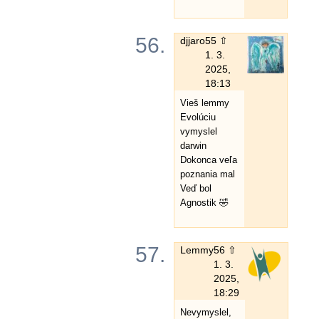
56.
djjaro
55 ⇧
1. 3.
2025,
18:13
Vieš lemmy
Evolúciu
vymyslel
darwin
Dokonca veľa
poznania mal
Veď bol
Agnostik 🤣
57.
Lemmy
56 ⇧
1. 3.
2025,
18:29
Nevymyslel,