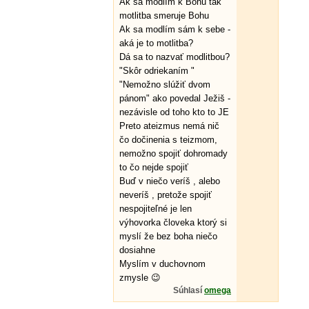
Ak sa modlím k Bohu tak
motlitba smeruje Bohu
Ak sa modlím sám k sebe -
aká je to motlitba?
Dá sa to nazvať modlitbou?
"Skôr odriekaním "
"Nemožno slúžiť dvom
pánom" ako povedal Ježiš -
nezávisle od toho kto to JE
Preto ateizmus nemá nič
čo dočinenia s teizmom,
nemožno spojiť dohromady
to čo nejde spojiť
Buď v niečo veríš , alebo
neveríš , pretože spojiť
nespojiteľné je len
výhovorka človeka ktorý si
myslí že bez boha niečo
dosiahne
Myslím v duchovnom
zmysle 😉
Súhlasí
omega