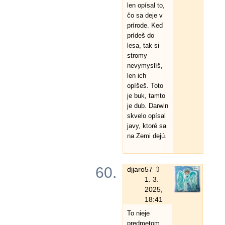
len opísal to,
čo sa deje v
prírode. Keď
prídeš do
lesa, tak si
stromy
nevymyslíš,
len ich
opíšeš. Toto
je buk, tamto
je dub. Darwin
skvelo opísal
javy, ktoré sa
na Zemi dejú.
60.
djjaro
57 ⇧
1. 3.
2025,
18:41
To nieje
predmetom