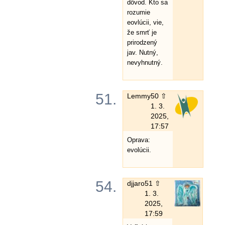
dôvod. Kto sa
rozumie
eovlúcii, vie,
že smrť je
prirodzený
jav. Nutný,
nevyhnutný.
51.
Lemmy
50 ⇧
1. 3.
2025,
17:57
Oprava:
evolúcii.
54.
djjaro
51 ⇧
1. 3.
2025,
17:59