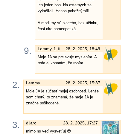
len jeden boh. Na ostatných sa
vykašľali. Hanba pobožným!!!
A modlitby sú placebo, bez účinku,
čosi ako homeopatiká.
9.
Lemmy
1 ⇧
28. 2. 2025, 18:49
Moje JA sa prejavuje myslením. A
teda aj konaním, čo robím.
2.
Lemmy
28. 2. 2025, 15:37
Moje JA je súčasť mojej osobnosti. Lenže
som chorý, to znamená, že moje JA je
značne poškodené.
3.
djjaro
28. 2. 2025, 17:27
mimo no veď vysvetľuj 😉