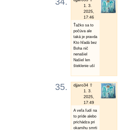
34.
1. 3.
2025,
17:46
Ťažko sa to
počúva ale
taká je pravda
Kto hľadá bez
Boha nič
nenašiel
Našiel len
šteklenie uší
35.
djjaro
34 ⇧
1. 3.
2025,
17:49
A veľa ľudí na
to príde alebo
prichádza pri
okamihu smrti