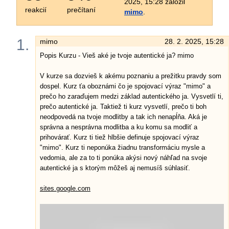
2025, 15:28 založil
reakcií
prečítaní
mimo
.
1.
mimo
28. 2. 2025, 15:28
Popis Kurzu - Vieš aké je tvoje autentické ja? mimo
V kurze sa dozvieš k akému poznaniu a prežitku pravdy som
dospel. Kurz ťa oboznámi čo je spojovací výraz "mimo" a
prečo ho zaraďujem medzi základ autentického ja. Vysvetlí ti,
prečo autentické ja. Taktiež ti kurz vysvetlí, prečo ti boh
neodpovedá na tvoje modlitby a tak ich nenapĺňa. Aká je
správna a nesprávna modlitba a ku komu sa modliť a
prihovárať. Kurz ti tiež hlbšie definuje spojovací výraz
"mimo". Kurz ti neponúka žiadnu transformáciu mysle a
vedomia, ale za to ti ponúka akýsi nový náhľad na svoje
autentické ja s ktorým môžeš aj nemusíš súhlasiť.
sites.google.com