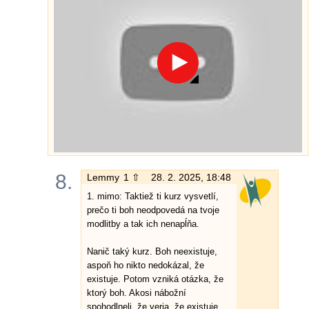
8.
Lemmy
1 ⇧
28. 2. 2025, 18:48
1. mimo: Taktiež ti kurz vysvetlí,
prečo ti boh neodpovedá na tvoje
modlitby a tak ich nenapĺňa.
Nanič taký kurz. Boh neexistuje,
aspoň ho nikto nedokázal, že
existuje. Potom vzniká otázka, že
ktorý boh. Akosi nábožní
spohodlneli, že veria, že existuje