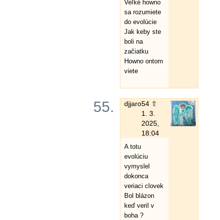
Veľké howno
sa rozumiete
do evolúcie
Jak keby ste
boli na
začiatku
Howno ontom
viete
55.
djjaro
54 ⇧
1. 3.
2025,
18:04
A totu
evolúciu
vymyslel
dokonca
veriaci clovek
Bol blázon
keď veril v
boha ?