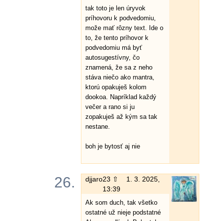
tak toto je len úryvok
príhovoru k podvedomiu,
može mať rôzny text. Ide o
to, že tento príhovor k
podvedomiu má byť
autosugestívny, čo
znamená, že sa z neho
stáva niečo ako mantra,
ktorú opakuješ kolom
dookoa. Napríklad každý
večer a rano si ju
zopakuješ až kým sa tak
nestane.
boh je bytosť aj nie
26.
djjaro
23 ⇧
1. 3. 2025,
13:39
Ak som duch, tak všetko
ostatné už nieje podstatné