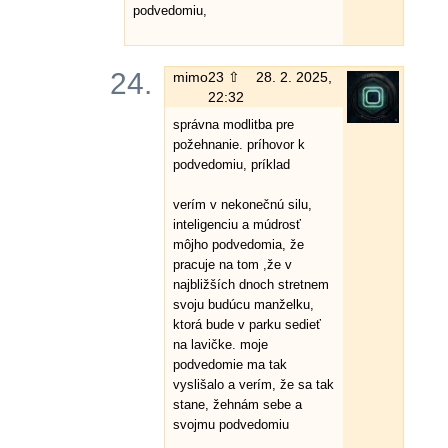
podvedomiu,
24.
mimo
23 ⇧
28. 2. 2025,
22:32
správna modlitba pre
požehnanie. príhovor k
podvedomiu, príklad
verím v nekonečnú silu,
inteligenciu a múdrosť
môjho podvedomia, že
pracuje na tom ,že v
najbližších dnoch stretnem
svoju budúcu manželku,
ktorá bude v parku sedieť
na lavičke. moje
podvedomie ma tak
vyslišalo a verím, že sa tak
stane, žehnám sebe a
svojmu podvedomiu