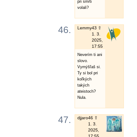
pri smrti
volali?
46.
Lemmy
43 ⇧
1. 3.
2025,
17:55
Neverím ti ani
slovo.
Vymýšľaš si.
Ty si bol pri
koľkých
takých
ateistoch?
Nula.
47.
djjaro
46 ⇧
1. 3.
2025,
17:55