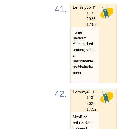
41.
Lemmy
35 ⇧
1. 3.
2025,
17:52
Tomu
neverím.
Ateista, keď
umiera, vôbec
si
nespomenie
na žiadneho
boha.
42.
Lemmy
41 ⇧
1. 3.
2025,
17:52
Myslí na
príbuzných,
známych,