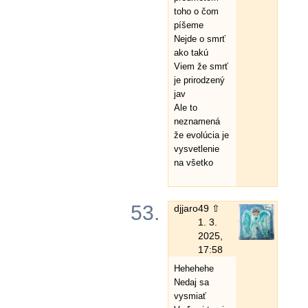
toho o čom
píšeme
Nejde o smrť
ako takú
Viem že smrť
je prirodzený
jav
Ale to
neznamená
že evolúcia je
vysvetlenie
na všetko
53.
djjaro
49 ⇧
1. 3.
2025,
17:58
Hehehehe
Nedaj sa
vysmiať