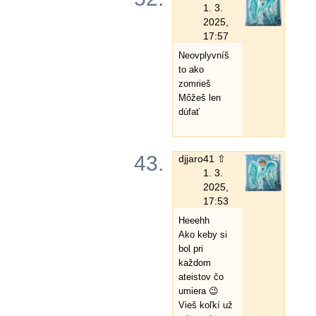
1. 3.
2025,
17:57
Neovplyvníš
to ako
zomrieš
Môžeš len
dúfať
43.
djjaro
41 ⇧
1. 3.
2025,
17:53
Heeehh
Ako keby si
bol pri
každom
ateistov čo
umiera 😉
Vieš koľkí už