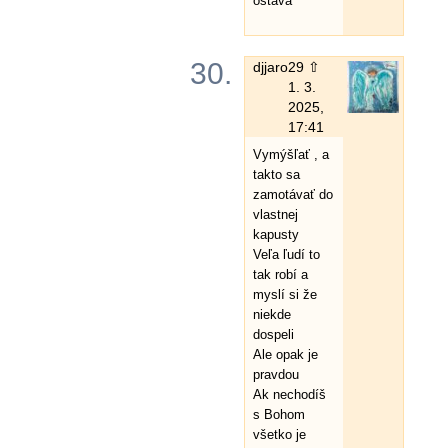
ostáva
30.
djjaro
29 ⇧
1. 3.
2025,
17:41
Vymýšľať , a
takto sa
zamotávať do
vlastnej
kapusty
Veľa ľudí to
tak robí a
myslí si že
niekde
dospeli
Ale opak je
pravdou
Ak nechodíš
s Bohom
všetko je