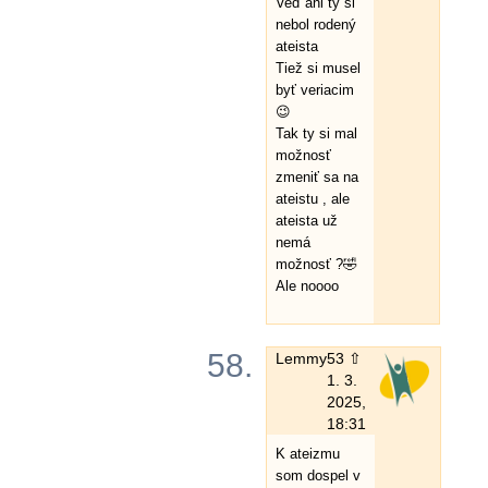
Veď ani ty si
nebol rodený
ateista
Tiež si musel
byť veriacim
😉
Tak ty si mal
možnosť
zmeniť sa na
ateistu , ale
ateista už
nemá
možnosť ?🤣
Ale noooo
58.
Lemmy
53 ⇧
1. 3.
2025,
18:31
K ateizmu
som dospel v