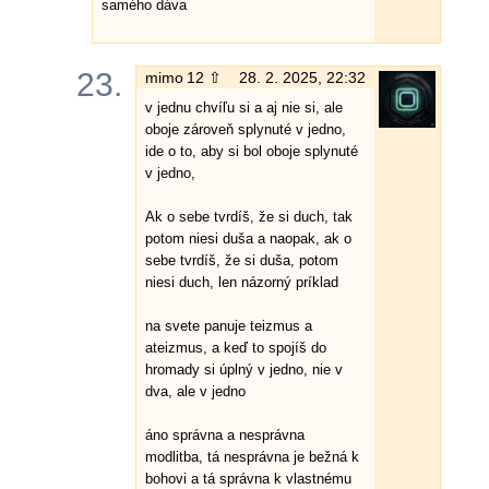
samého dáva
23.
mimo
12 ⇧
28. 2. 2025, 22:32
v jednu chvíľu si a aj nie si, ale
oboje zároveň splynuté v jedno,
ide o to, aby si bol oboje splynuté
v jedno,
Ak o sebe tvrdíš, že si duch, tak
potom niesi duša a naopak, ak o
sebe tvrdíš, že si duša, potom
niesi duch, len názorný príklad
na svete panuje teizmus a
ateizmus, a keď to spojíš do
hromady si úplný v jedno, nie v
dva, ale v jedno
áno správna a nesprávna
modlitba, tá nesprávna je bežná k
bohovi a tá správna k vlastnému