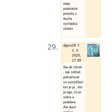
nieje
podstatné
pretože z
ducha
vychádza
všetko
29.
djjaro
28 ⇧
1. 3.
2025,
17:39
Iba ak chceš
, tak môžeš
pokračovať
vo vymýšľaní
kto je ja , kto
je ego, čo je
srdce a
podobne
Ale duch