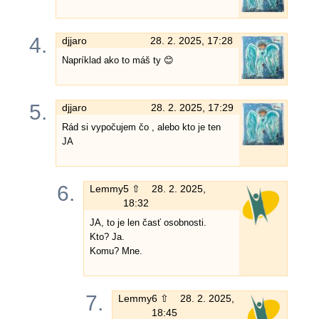
4.
djjaro
28. 2. 2025, 17:28
Napríklad ako to máš ty 😊
5.
djjaro
28. 2. 2025, 17:29
Rád si vypočujem čo , alebo kto je ten
JA
6.
Lemmy
5 ⇧
28. 2. 2025,
18:32
JA, to je len časť osobnosti.
Kto? Ja.
Komu? Mne.
7.
Lemmy
6 ⇧
28. 2. 2025,
18:45