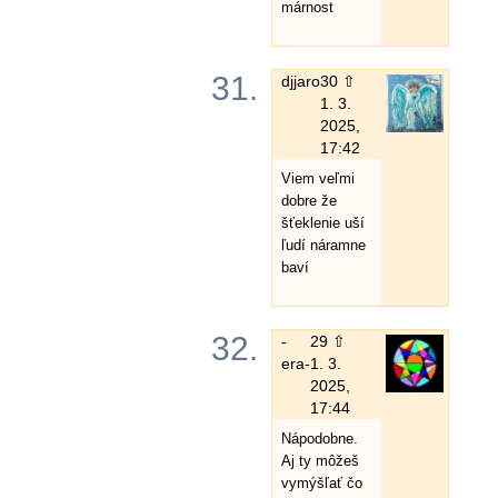
márnost
31.
djjaro
30 ⇧
1. 3.
2025,
17:42
Viem veľmi
dobre že
šťeklenie uší
ľudí náramne
baví
32.
-
29 ⇧
era-
1. 3.
2025,
17:44
Nápodobne.
Aj ty môžeš
vymýšľať čo