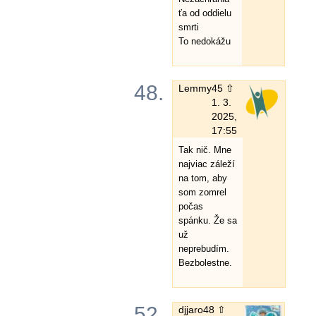
ťa od oddielu
smrti
To nedokážu
48.
Lemmy
45 ⇧
1. 3.
2025,
17:55
Tak nič. Mne
najviac záleží
na tom, aby
som zomrel
počas
spánku. Že sa
už
neprebudím.
Bezbolestne.
52.
djjaro
48 ⇧