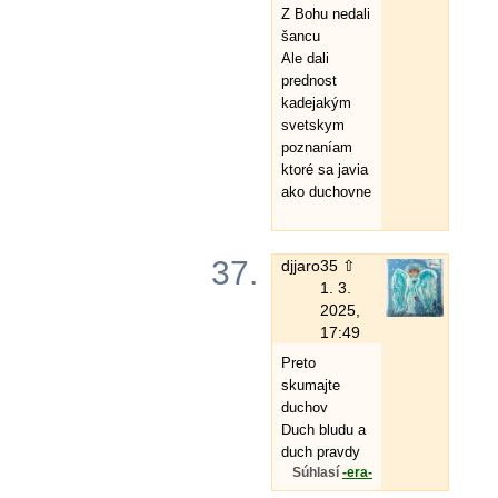
Z Bohu nedali
šancu
Ale dali
prednost
kadejakým
svetskym
poznaníam
ktoré sa javia
ako duchovne
37.
djjaro
35 ⇧
1. 3.
2025,
17:49
Preto
skumajte
duchov
Duch bludu a
duch pravdy
Súhlasí
-era-