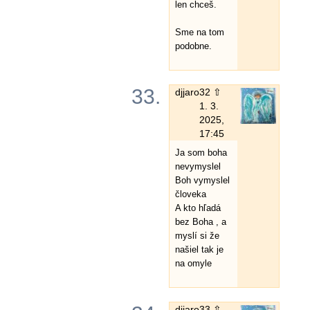
len chceš.
Sme na tom
podobne.
33.
djjaro
32 ⇧
1. 3.
2025,
17:45
Ja som boha
nevymyslel
Boh vymyslel
človeka
A kto hľadá
bez Boha , a
myslí si že
našiel tak je
na omyle
djjaro
33 ⇧