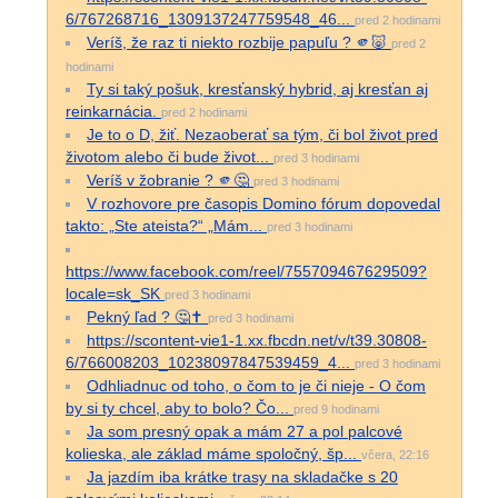
6/767268716_1309137247759548_46...
pred 2 hodinami
Veríš, že raz ti niekto rozbije papuľu ? 🫵🐷
pred 2
hodinami
Ty si taký pošuk, kresťanský hybrid, aj kresťan aj
reinkarnácia.
pred 2 hodinami
Je to o D, žiť. Nezaoberať sa tým, či bol život pred
životom alebo či bude život...
pred 3 hodinami
Veríš v žobranie ? 🫵🤔
pred 3 hodinami
V rozhovore pre časopis Domino fórum dopovedal
takto: „Ste ateista?“ „Mám...
pred 3 hodinami
https://www.facebook.com/reel/755709467629509?
locale=sk_SK
pred 3 hodinami
Pekný ľad ? 🤔✝️
pred 3 hodinami
https://scontent-vie1-1.xx.fbcdn.net/v/t39.30808-
6/766008203_10238097847539459_4...
pred 3 hodinami
Odhliadnuc od toho, o čom to je či nieje - O čom
by si ty chcel, aby to bolo? Čo...
pred 9 hodinami
Ja som presný opak a mám 27 a pol palcové
kolieska, ale základ máme spoločný, šp...
včera, 22:16
Ja jazdím iba krátke trasy na skladačke s 20