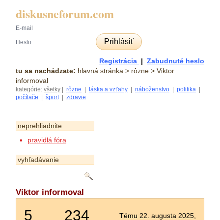
diskusneforum.com
Prihlásiť
Registrácia
|
Zabudnuté heslo
tu sa nachádzate:
hlavná stránka
> rôzne > Viktor
informoval
kategórie:
všetky
|
rôzne
|
láska a vzťahy
|
náboženstvo
|
politika
|
počítače
|
šport
|
zdravie
neprehliadnite
pravidlá fóra
vyhľadávanie
Viktor informoval
5
234
Tému 22. augusta 2025,