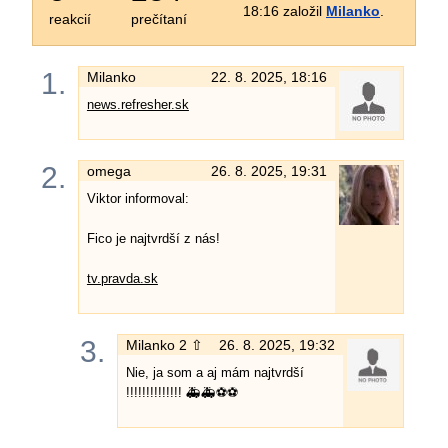
18:16 založil
Milanko
.
reakcií
prečítaní
1.
Milanko
22. 8. 2025, 18:16
news.refresher.sk
2.
omega
26. 8. 2025, 19:31
Viktor informoval:
Fico je najtvrdší z nás!
tv.pravda.sk
3.
Milanko
2 ⇧
26. 8. 2025, 19:32
Nie, ja som a aj mám najtvrdší
!!!!!!!!!!!!!! 🚑🚑⚽⚽