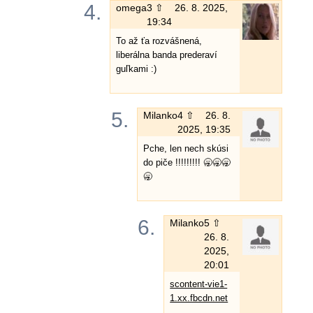
4.
omega
3 ⇧
26. 8. 2025,
19:34
To až ťa rozvášnená,
liberálna banda prederaví
guľkami :)
5.
Milanko
4 ⇧
26. 8.
2025, 19:35
Pche, len nech skúsi
do piče !!!!!!!!! 🥱🥱🥱
🥱
6.
Milanko
5 ⇧
26. 8.
2025,
20:01
scontent-vie1-
1.xx.fbcdn.net