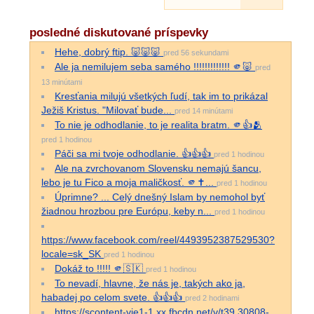
posledné diskutované príspevky
Hehe, dobrý ftip. 🐷🐷🐷
pred 56 sekundami
Ale ja nemilujem seba samého !!!!!!!!!!!!! 🫵🐷
pred
13 minútami
Kresťania milujú všetkých ľudí, tak im to prikázal
Ježiš Kristus. "Milovať bude...
pred 14 minútami
To nie je odhodlanie, to je realita bratm. 🫵👍🫂
pred 1 hodinou
Páči sa mi tvoje odhodlanie. 👍👍👍
pred 1 hodinou
Ale na zvrchovanom Slovensku nemajú šancu,
lebo je tu Fico a moja maličkosť. 🫵✝...
pred 1 hodinou
Úprimne? ... Celý dnešný Islam by nemohol byť
žiadnou hrozbou pre Európu, keby n...
pred 1 hodinou
https://www.facebook.com/reel/4493952387529530?
locale=sk_SK
pred 1 hodinou
Dokáž to !!!!! 🫵🇸🇰
pred 1 hodinou
To nevadí, hlavne, že nás je, takých ako ja,
habadej po celom svete. 👍👍👍
pred 2 hodinami
https://scontent-vie1-1.xx.fbcdn.net/v/t39.30808-