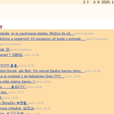
2 ⇧
4. 8. 2025, 
ky
 okolie, to je zaujímavá otázka. Možno že vô...
pred 6 minútami
ydržíme a ostatných 10 mesiacov už bude v pohode....
pred 32 minútami
pred 11 hodinami
ál. 😊
pred 11 hodinami
 anjel ? 🤔🫣🥱
včera, 23:35
!!!!!!!!! 🫂🫂
včera, 22:49
ebol človek, ale Boh. On nemal žiadnu karmu minu...
včera, 22:48
 je vystúpiť z tej fašistickej Únie !!!!!!!...
včera, 20:43
my ešte máme šancu :)
včera, 20:41
no.........🫂👍🇸🇰
včera, 20:38
 isto.
včera, 20:37
😛
včera, 20:34
na Šimečky 💋😍🫂
včera, 20:32
vnice chladné. 🥱👏🤝
včera, 20:32
 des. 🫵🇸🇰👍🫂
včera, 20:31