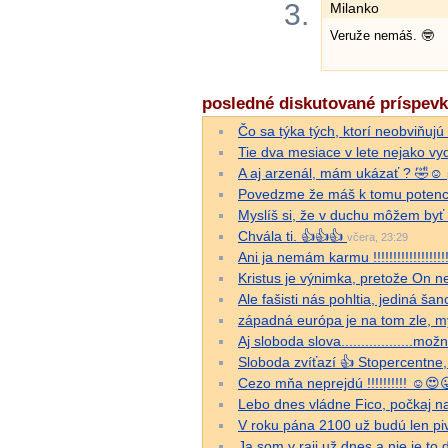
3.
Milanko
Veruže nemáš. 🤓
posledné diskutované príspev
Čo sa týka tých, ktorí neobviňujú
Tie dva mesiace v lete nejako v
A aj arzenál, mám ukázať ? 🤣☺️
Povedzme že máš k tomu potenci
Myslíš si, že v duchu môžem byť
Chvála ti. 👍👍👍
včera, 23:29
Ani ja nemám karmu !!!!!!!!!!!!!!!!!!!
Kristus je výnimka, pretože On n
Ale fašisti nás pohltia, jediná šanca
západná európa je na tom zle, 
Aj sloboda slova..................mož
Sloboda zvíťazí 👍 Stopercentne,
Cezo mňa neprejdú !!!!!!!!!! ☺️😍
Lebo dnes vládne Fico, počkaj 
V roku pána 2100 už budú len pi
Ja som v raji už dnes a nie je to