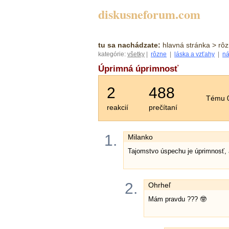
diskusneforum.com
tu sa nachádzate:
hlavná stránka
> rôz
kategórie:
všetky
|
rôzne
|
láska a vzťahy
|
ná
Úprimná úprimnosť
2
488
Tému 0
reakcií
prečítaní
1.
Milanko
Tajomstvo úspechu je úprimnosť, 
2.
Ohrheľ
Mám pravdu ??? 🤓