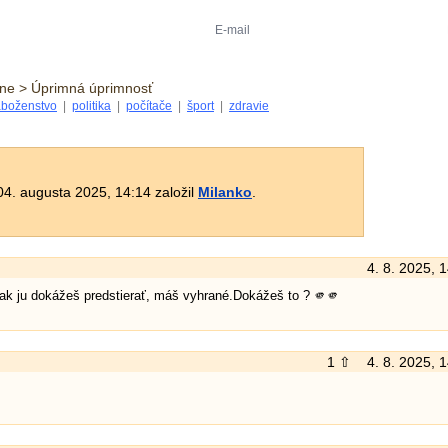
ne > Úprimná úprimnosť
boženstvo
|
politika
|
počítače
|
šport
|
zdravie
4. augusta 2025, 14:14 založil
Milanko
.
4. 8. 2025, 
ak ju dokážeš predstierať, máš vyhrané.Dokážeš to ? 🫵🫵
1 ⇧
4. 8. 2025, 