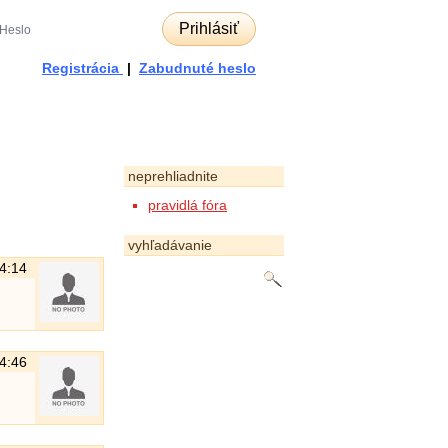
Prihlásiť
Registrácia
|
Zabudnuté heslo
neprehliadnite
pravidlá fóra
vyhľadávanie
14:14
14:46