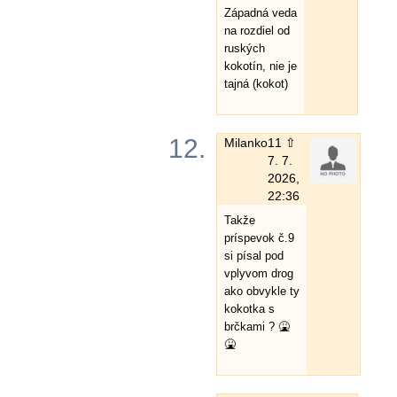
Západná veda
na rozdiel od
ruských
kokotín, nie je
tajná (kokot)
12.
Milanko
11 ⇧
7. 7.
2026,
22:36
Takže
príspevok č.9
si písal pod
vplyvom drog
ako obvykle ty
kokotka s
brčkami ? 🤮
🤮