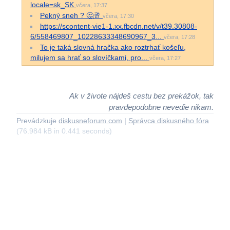
locale=sk_SK
včera, 17:37
Pekný sneh ? 🤔🥂
včera, 17:30
https://scontent-vie1-1.xx.fbcdn.net/v/t39.30808-
6/558469807_10228633348690967_3...
včera, 17:28
To je taká slovná hračka ako roztrhať košeľu,
milujem sa hrať so slovíčkami, pro...
včera, 17:27
Ak v živote nájdeš cestu bez prekážok, tak
pravdepodobne nevedie nikam.
Prevádzkuje
diskusneforum.com
|
Správca diskusného fóra
(76.984 kB in 0.441 seconds)