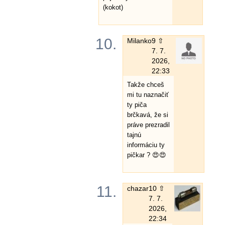
(kokot)
10.
Milanko
9 ⇧
7. 7.
2026,
22:33
Takže chceš
mi tu naznačiť
ty piča
brčkavá, že si
práve prezradil
tajnú
informáciu ty
pičkar ? 😍😍
11.
chazar
10 ⇧
7. 7.
2026,
22:34