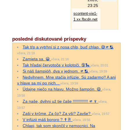
23:25
scontent-vie1-
1.xx.fbcdn.net
posledné diskutované príspevky
Tak tŕp a vytrhni si z nosa chlp, buď chlap. 😅🫵🫂
včera, 21:18
Zamieta sa. 😀
včera, 21:16
Tak hľadaj červotoče v kolotoči. 🔞🐍
včera, 20:01
Si náš šampióň, dva v jednom. 🫵🫂
včera, 19:59
Nedvihnem. Mne stačia infúzie. Sú zadarmo!! A ani
v hlave sa mi po nich...
včera, 19:59
Údajne niečo na hlavu. Možno šampón. 😄
včera,
19:58
Za naše, dvihni už tie čaše !!!!!!!!!!!!! 🫵🍷
včera,
19:57
Zaši v krčme. Za čo? Za vši? Zavše?
včera, 19:57
V infúzii máš bororo ? ✝️🥂
včera, 19:56
Chlapi, tak som skončil v nemocnici. Na