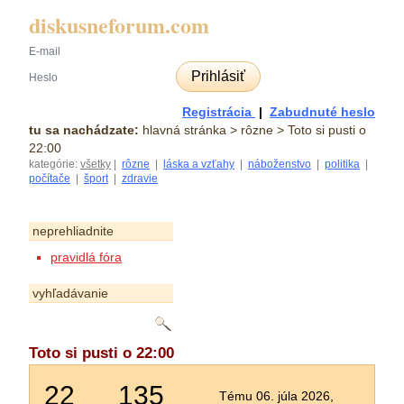
diskusneforum.com
Prihlásiť
Registrácia
|
Zabudnuté heslo
tu sa nachádzate:
hlavná stránka
> rôzne > Toto si pusti o
22:00
kategórie:
všetky
|
rôzne
|
láska a vzťahy
|
náboženstvo
|
politika
|
počítače
|
šport
|
zdravie
neprehliadnite
pravidlá fóra
vyhľadávanie
Toto si pusti o 22:00
22
135
Tému 06. júla 2026,