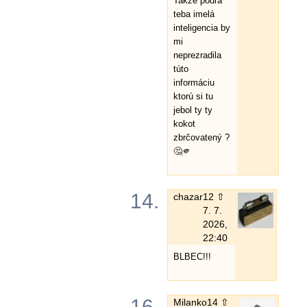
Takže podľa
teba imelá
inteligencia by
mi
neprezradila
túto
informáciu
ktorú si tu
jebol ty ty
kokot
zbrčovatený ?
🤔🫵
14.
chazar
12 ⇧
7. 7.
2026,
22:40
BLBEC!!!
16.
Milanko
14 ⇧