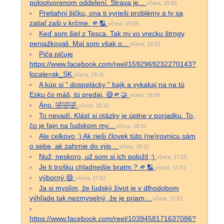
polootvorenom oddelení. Strava je...
včera, 19:56
Pretiahni šičku, ona ti vyrieši problémy a ty sa
zatiaľ zaši v krčme. 🫵🫂
včera, 19:55
Keď som šiel z Tesca. Tak mi vo vrecku štrngy
peniažkovali. Mal som však o...
včera, 19:52
Piča pičuje
https://www.facebook.com/reel/1592969232270143?
locale=sk_SK
včera, 19:11
A kúp si " dospelácky " bajk a vykakaj na na tú
Esku čo máš, tú predaj. 😄🫵🤝
včera, 18:39
Áno. 🤣🤣🤣
včera, 18:32
To nevadí. Klásť si otázky je úplne v poriadku. To,
čo je fajn na ľudskom my...
včera, 18:31
Ale celkovo ;) Ak rieši človek túto (ne)rovnicu sám
o sebe, ak zahrnie do výp...
včera, 18:11
Nuž, neskoro, už som si ich položil ;)
včera, 17:55
Je ti trošku chladnejšie bratm ? 🫵🫂
včera, 17:53
výborný 😄
včera, 17:52
Ja si myslím, že ľudský život je v dlhodobom
výhľade tak nezmyselný, že je priam...
včera, 17:51
https://www.facebook.com/reel/1039458171637086?