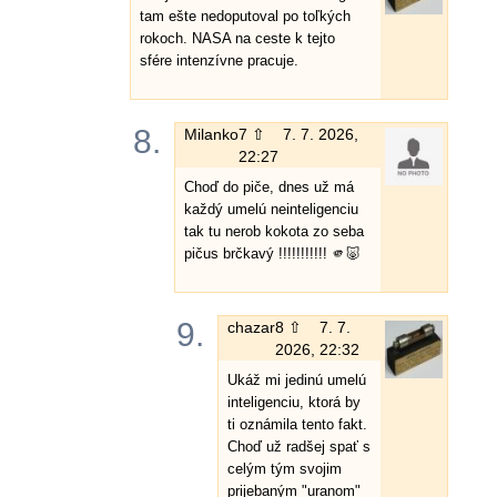
tam ešte nedoputoval po toľkých
rokoch. NASA na ceste k tejto
sfére intenzívne pracuje.
8.
Milanko
7 ⇧
7. 7. 2026,
22:27
Choď do piče, dnes už má
každý umelú neinteligenciu
tak tu nerob kokota zo seba
pičus brčkavý !!!!!!!!!!! 🫵🐷
9.
chazar
8 ⇧
7. 7.
2026, 22:32
Ukáž mi jedinú umelú
inteligenciu, ktorá by
ti oznámila tento fakt.
Choď už radšej spať s
celým tým svojim
prijebaným "uranom"