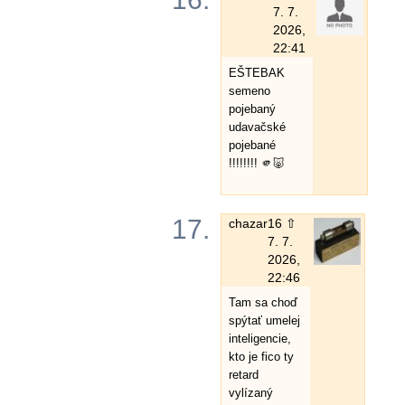
7. 7.
2026,
22:41
EŠTEBAK
semeno
pojebaný
udavačské
pojebané
!!!!!!!! 🫵🐷
17.
chazar
16 ⇧
7. 7.
2026,
22:46
Tam sa choď
spýtať umelej
inteligencie,
kto je fico ty
retard
vylízaný