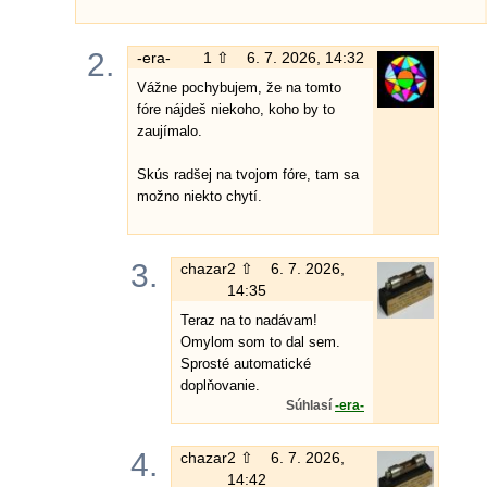
2.
-era-
1 ⇧
6. 7. 2026, 14:32
Vážne pochybujem, že na tomto
fóre nájdeš niekoho, koho by to
zaujímalo.
Skús radšej na tvojom fóre, tam sa
možno niekto chytí.
3.
chazar
2 ⇧
6. 7. 2026,
14:35
Teraz na to nadávam!
Omylom som to dal sem.
Sprosté automatické
doplňovanie.
Súhlasí
-era-
4.
chazar
2 ⇧
6. 7. 2026,
14:42