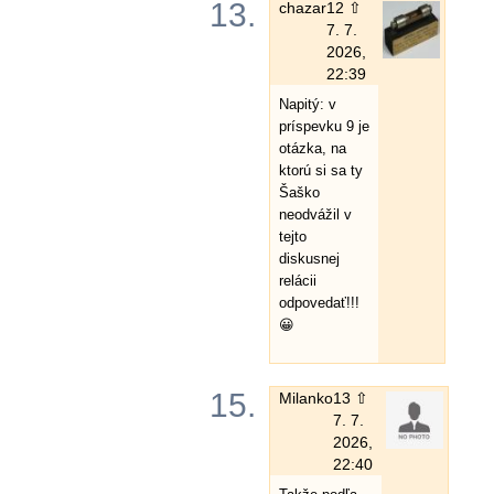
13.
chazar
12 ⇧
7. 7.
2026,
22:39
Napitý: v
príspevku 9 je
otázka, na
ktorú si sa ty
Šaško
neodvážil v
tejto
diskusnej
relácii
odpovedať!!!
😀
15.
Milanko
13 ⇧
7. 7.
2026,
22:40