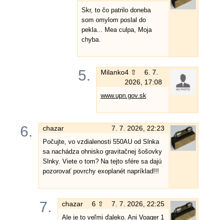
Skr, to čo patrilo doneba
som omylom poslal do
pekla... Mea culpa, Moja
chyba.
5.
Milanko
4 ⇧
6. 7.
2026, 17:08
www.upn.gov.sk
6.
chazar
7. 7. 2026, 22:23
Počujte, vo vzdialenosti 550AU od Slnka
sa nachádza ohnisko gravitačnej šošovky
Slnky. Viete o tom? Na tejto sfére sa dajú
pozorovať povrchy exoplanét napríklad!!!
7.
chazar
6 ⇧
7. 7. 2026, 22:25
Ale je to veľmi ďaleko. Ani Voager 1