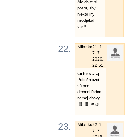
Ale dajte si
pozor, aby
niekto iný
neodjebal
vás!!!
22.
Milanko
21 ⇧
7. 7.
2026,
22:51
Cintulovci aj
Pobežalovci
sú pod
drobnohľadom,
nemaj obavy
!!!!!!!!!! 🫵🤝
23.
Milanko
22 ⇧
7. 7.
2026,