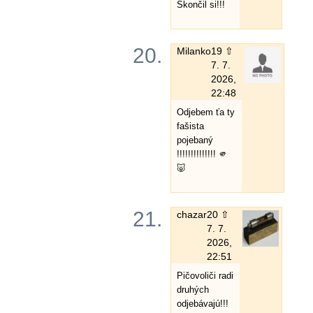
Skončil si!!!
20.
Milanko
19 ⇧
7. 7.
2026,
22:48
Odjebem ťa ty
fašista
pojebaný
!!!!!!!!!!!!!! 🫵
🐷
21.
chazar
20 ⇧
7. 7.
2026,
22:51
Pičovoliči radi
druhých
odjebávajú!!!