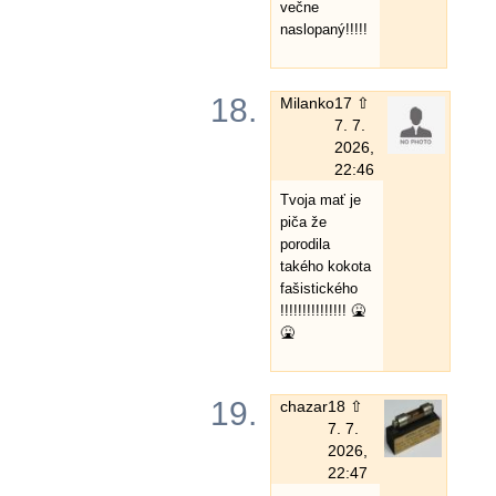
večne
naslopaný!!!!!
18.
Milanko
17 ⇧
7. 7.
2026,
22:46
Tvoja mať je
piča že
porodila
takého kokota
fašistického
!!!!!!!!!!!!!!! 🤮
🤮
19.
chazar
18 ⇧
7. 7.
2026,
22:47