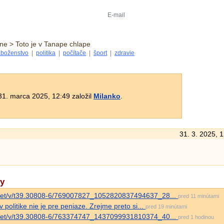
ne > Toto je v Tanape chlape
boženstvo
|
politika
|
počítače
|
šport
|
zdravie
1. marca 2025, 12:49 založil
Milanko
.
31. 3. 2025, 
ky
dn.net/v/t39.30808-6/769007827_1052820837494637_28...
pred 11 minútami
 politike nie je pre peniaze. Zrejme preto si...
pred 19 minútami
dn.net/v/t39.30808-6/763374747_1437099931810374_40...
pred 1 hodinou