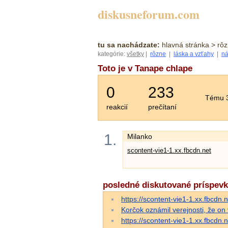
diskusneforum.com
tu sa nachádzate:
hlavná stránka
> rôz
kategórie:
všetky
|
rôzne
|
láska a vzťahy
|
ná
Toto je v Tanape chlape
0
233
Tému 3
reakcií
prečítaní
1.
Milanko
scontent-vie1-1.xx.fbcdn.net
posledné diskutované príspev
https://scontent-vie1-1.xx.fbc
Korčok oznámil verejnosti, že on v
https://scontent-vie1-1.xx.fbc