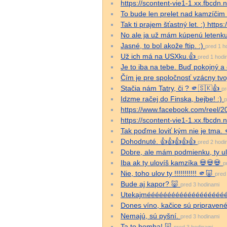
https://scontent-vie1-1.xx.fbc
To bude len prelet nad kamzíči
Tak ti prajem šťastný let. :) https
No ale ja už mám kúpenú letenku b
Jasné, to bol akože ftip. :)
pred 1 h
Už ich má na USXku.👍
pred 1 hodi
Je to iba na tebe. Buď pokojný 
Čím je pre spoločnosť vzácny tvoj
Stačia nám Tatry, či ? 🫵🇸🇰👍
pr
Idzme račej do Finska, bejbe! :)
p
https://www.facebook.com/reel
https://scontent-vie1-1.xx.fbc
Tak poďme loviť kým nie je tma.
Dohodnuté. 👍👍👍👍👍
pred 2 hodi
Dobre, ale mám podmienku, ty u
Iba ak ty ulovíš kamzíka 💀💀💀
p
Nie, toho ulov ty !!!!!!!!!!! 🫵🐷
pred
Bude aj kapor? 🐷
pred 3 hodinami
Utekajméééééééééééééééééééé
Dones víno, kačice sú pripravené !
Nemajú, sú pyšní.
pred 3 hodinami
Ta to bomba! 🐷