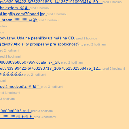
dn.net/v/t39.99422-6/762291898_1413671910903414_50...
pred 1 hodinou
m hniezdom. 😊🫂
pred 1 hodinou
://i.imgflip.com/70oaad.jpg
pred 1 hodinou
ratm !!!!!!!!!!!! ☺️🥱
pred 1 hodinou
odinou
nou
a odvážny. Údajne pesničky už máš na CD.
pred 1 hodinou
 život? Ako si ty prospešný pre spoločnosť?...
pred 2 hodinami
ed 2 hodinami
red 2 hodinami
/2086080958650795?locale=sk_SK
pred 2 hodinami
dn.net/v/t39.99422-6/763193717_1067852302368475_12...
pred 2 hodinami
 🫵👍👍👍👍👍
pred 2 hodinami
nami
lovíš medveďa. 🫵🫂✝️
pred 3 hodinami
red 3 hodinami
 3 hodinami
éééééééé ! 🫵✝️
pred 3 hodinami
!!!!!!!!!!! 🤣🍷🤣🍷
pred 3 hodinami