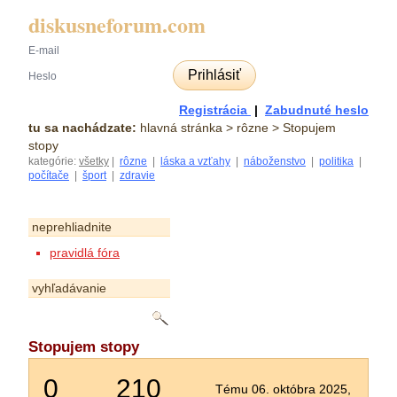
diskusneforum.com
Prihlásiť
Registrácia
|
Zabudnuté heslo
tu sa nachádzate:
hlavná stránka
> rôzne > Stopujem
stopy
kategórie:
všetky
|
rôzne
|
láska a vzťahy
|
náboženstvo
|
politika
|
počítače
|
šport
|
zdravie
neprehliadnite
pravidlá fóra
vyhľadávanie
Stopujem stopy
0
210
Tému 06. októbra 2025,