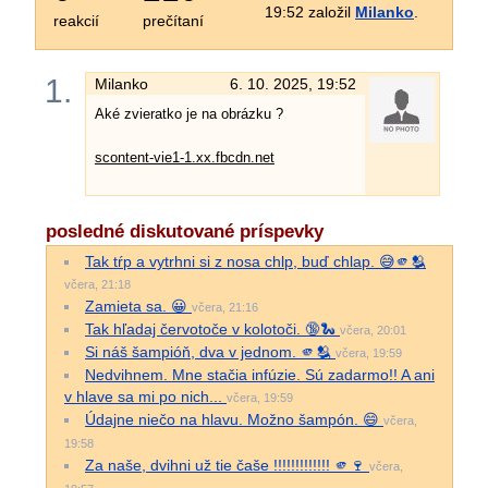
19:52 založil
Milanko
.
reakcií
prečítaní
1.
Milanko
6. 10. 2025, 19:52
Aké zvieratko je na obrázku ?
scontent-vie1-1.xx.fbcdn.net
posledné diskutované príspevky
Tak tŕp a vytrhni si z nosa chlp, buď chlap. 😅🫵🫂
včera, 21:18
Zamieta sa. 😀
včera, 21:16
Tak hľadaj červotoče v kolotoči. 🔞🐍
včera, 20:01
Si náš šampióň, dva v jednom. 🫵🫂
včera, 19:59
Nedvihnem. Mne stačia infúzie. Sú zadarmo!! A ani
v hlave sa mi po nich...
včera, 19:59
Údajne niečo na hlavu. Možno šampón. 😄
včera,
19:58
Za naše, dvihni už tie čaše !!!!!!!!!!!!! 🫵🍷
včera,