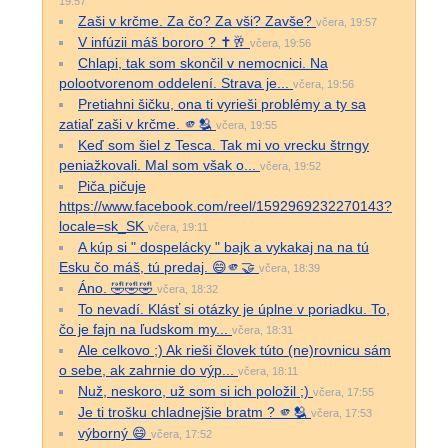
19:57
Zaši v krčme. Za čo? Za vši? Zavše?
včera, 19:57
V infúzii máš bororo ? ✝️🥂
včera, 19:56
Chlapi, tak som skončil v nemocnici. Na
polootvorenom oddelení. Strava je...
včera, 19:56
Pretiahni šičku, ona ti vyrieši problémy a ty sa
zatiaľ zaši v krčme. 🫵🫂
včera, 19:55
Keď som šiel z Tesca. Tak mi vo vrecku štrngy
peniažkovali. Mal som však o...
včera, 19:52
Piča pičuje
https://www.facebook.com/reel/1592969232270143?
locale=sk_SK
včera, 19:11
A kúp si " dospelácky " bajk a vykakaj na na tú
Esku čo máš, tú predaj. 😄🫵🤝
včera, 18:39
Áno. 🤣🤣🤣
včera, 18:32
To nevadí. Klásť si otázky je úplne v poriadku. To,
čo je fajn na ľudskom my...
včera, 18:31
Ale celkovo ;) Ak rieši človek túto (ne)rovnicu sám
o sebe, ak zahrnie do výp...
včera, 18:11
Nuž, neskoro, už som si ich položil ;)
včera, 17:55
Je ti trošku chladnejšie bratm ? 🫵🫂
včera, 17:53
výborný 😄
včera, 17:52