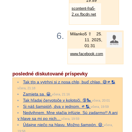
19:59
scontent-fra5-
2.xx.fbcdn.net
6.
Milanko
5 ⇧
25.
11. 2025,
01:31
www.facebook.com
posledné diskutované príspevky
Tak tŕp a vytrhni si z nosa chlp, buď chlap. 😅🫵🫂
včera, 21:18
Zamieta sa. 😀
včera, 21:16
Tak hľadaj červotoče v kolotoči. 🔞🐍
včera, 20:01
Si náš šampióň, dva v jednom. 🫵🫂
včera, 19:59
Nedvihnem. Mne stačia infúzie. Sú zadarmo!! A ani
v hlave sa mi po nich...
včera, 19:59
Údajne niečo na hlavu. Možno šampón. 😄
včera,
19:58