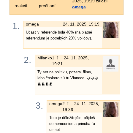
2025, 19:19 založil
reakcií
prečítaní
omega
.
1.
omega
24. 11. 2025, 19:19
Účasť v referende bola 40% (na platné
referendum je potrebých 20% voličov).
2.
Milanko
1 ⇧
24. 11. 2025,
19:21
Ty ser na politiku, pozeraj filmy,
lebo čoskoro sú tu Vianoce. 🤝🤝🤝
🫂🫂🫂🫂
3.
omega
2 ⇧
24. 11. 2025,
19:36
Toto je dôležitejšie, pôjdeš
do nemocnice a prinútia ťa
umrieť