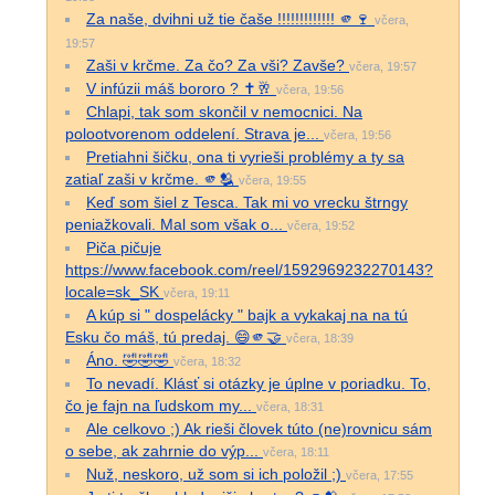
Za naše, dvihni už tie čaše !!!!!!!!!!!!! 🫵🍷
včera,
19:57
Zaši v krčme. Za čo? Za vši? Zavše?
včera, 19:57
V infúzii máš bororo ? ✝️🥂
včera, 19:56
Chlapi, tak som skončil v nemocnici. Na
polootvorenom oddelení. Strava je...
včera, 19:56
Pretiahni šičku, ona ti vyrieši problémy a ty sa
zatiaľ zaši v krčme. 🫵🫂
včera, 19:55
Keď som šiel z Tesca. Tak mi vo vrecku štrngy
peniažkovali. Mal som však o...
včera, 19:52
Piča pičuje
https://www.facebook.com/reel/1592969232270143?
locale=sk_SK
včera, 19:11
A kúp si " dospelácky " bajk a vykakaj na na tú
Esku čo máš, tú predaj. 😄🫵🤝
včera, 18:39
Áno. 🤣🤣🤣
včera, 18:32
To nevadí. Klásť si otázky je úplne v poriadku. To,
čo je fajn na ľudskom my...
včera, 18:31
Ale celkovo ;) Ak rieši človek túto (ne)rovnicu sám
o sebe, ak zahrnie do výp...
včera, 18:11
Nuž, neskoro, už som si ich položil ;)
včera, 17:55