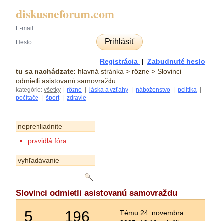
diskusneforum.com
Prihlásiť
Registrácia
|
Zabudnuté heslo
tu sa nachádzate:
hlavná stránka
> rôzne > Slovinci
odmietli asistovanú samovraždu
kategórie:
všetky
|
rôzne
|
láska a vzťahy
|
náboženstvo
|
politika
|
počítače
|
šport
|
zdravie
neprehliadnite
pravidlá fóra
vyhľadávanie
Slovinci odmietli asistovanú samovraždu
5
196
Tému 24. novembra