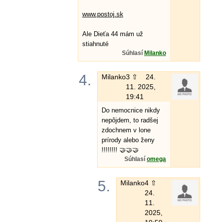
www.postoj.sk
Ale Dieťa 44 mám už
stiahnuté
Súhlasí
Milanko
4.
Milanko
3 ⇧
24.
11. 2025,
19:41
Do nemocnice nikdy
nepôjdem, to radšej
zdochnem v lone
prírody alebo ženy
!!!!!!!! 🤝🤝🤝
Súhlasí
omega
5.
Milanko
4 ⇧
24.
11.
2025,