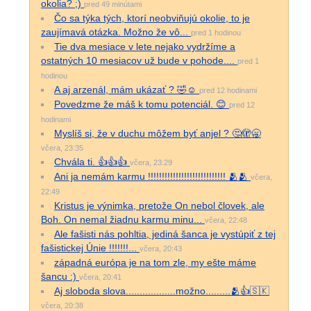
okolia? ;)
pred 49 minútami
Čo sa týka tých, ktorí neobviňujú okolie, to je
zaujímavá otázka. Možno že vô...
pred 1 hodinou
Tie dva mesiace v lete nejako vydržíme a
ostatných 10 mesiacov už bude v pohode....
pred 1
hodinou
A aj arzenál, mám ukázať ? 🤣☺️
pred 12 hodinami
Povedzme že máš k tomu potenciál. 😊
pred 12
hodinami
Myslíš si, že v duchu môžem byť anjel ? 🤔🫣🥱
včera, 23:35
Chvála ti. 👍👍👍
včera, 23:29
Ani ja nemám karmu !!!!!!!!!!!!!!!!!!!!!!!!!!!! 🫂🫂
včera,
22:49
Kristus je výnimka, pretože On nebol človek, ale
Boh. On nemal žiadnu karmu minu...
včera, 22:48
Ale fašisti nás pohltia, jediná šanca je vystúpiť z tej
fašistickej Únie !!!!!!!...
včera, 20:43
západná európa je na tom zle, my ešte máme
šancu :)
včera, 20:41
Aj sloboda slova..................možno.........🫂👍🇸🇰
včera, 20:38