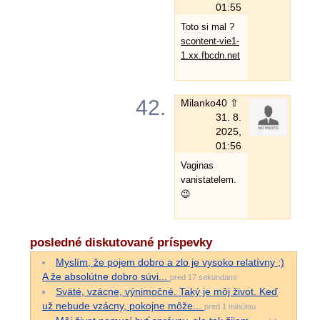
01:55
Toto si mal ?
scontent-vie1-
1.xx.fbcdn.net
42.
Milanko
40 ⇧
31. 8.
2025,
01:56
Vaginas
vanistatelem.
😉
posledné diskutované príspevky
Myslím, že pojem dobro a zlo je vysoko relatívny ;)
A že absolútne dobro súvi...
pred 17 sekundami
Sväté, vzácne, výnimočné. Taký je môj život. Keď
už nebude vzácny, pokojne môže...
pred 1 minútou