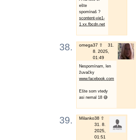
ešte
spomínaš ?
scontent-vie1-
1.xx.fbcdn.net
38.
omega
37 ⇧
31.
8. 2025,
01:49
Nespomínam, len
žuvačky
www.facebook.com
Ešte som vtedy
asi nemal 18 😅
39.
Milanko
38 ⇧
31. 8.
2025,
01:51