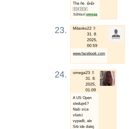
Tha ňe. 👍👍
🇸🇰🇸🇰
Súhlasí
omega
23.
Milanko
22 ⇧
31. 8.
2025,
00:59
www.facebook.com
24.
omega
23 ⇧
31. 8.
2025,
01:09
A US Open
sleduješ?
Naši síce
všetci
vypadli, ale
Srb ide ďalej.