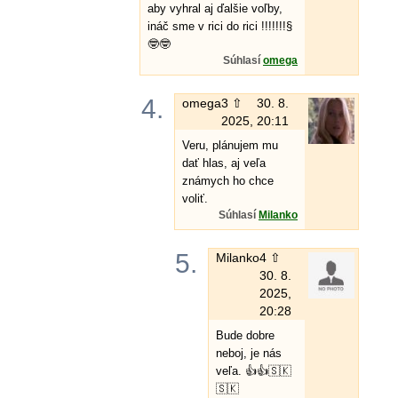
aby vyhral aj ďalšie voľby,
ináč sme v rici do rici !!!!!!!§
🤓🤓
Súhlasí
omega
4.
omega
3 ⇧
30. 8.
2025, 20:11
Veru, plánujem mu
dať hlas, aj veľa
známych ho chce
voliť.
Súhlasí
Milanko
5.
Milanko
4 ⇧
30. 8.
2025,
20:28
Bude dobre
neboj, je nás
veľa. 👍👍🇸🇰
🇸🇰