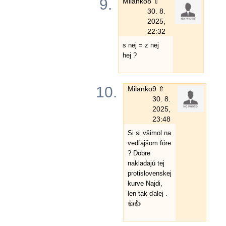
9.
Milanko
8 ⇧
30. 8.
2025,
22:32
s nej = z nej
hej ?
10.
Milanko
9 ⇧
30. 8.
2025,
23:48
Si si všimol na
vedľajšom fóre
? Dobre
nakladajú tej
protislovenskej
kurve Najdi,
len tak ďalej .
👍👍