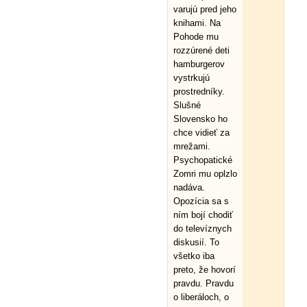
varujú pred jeho
knihami. Na
Pohode mu
rozzúrené deti
hamburgerov
vystrkujú
prostredníky.
Slušné
Slovensko ho
chce vidieť za
mrežami.
Psychopatické
Zomri mu oplzlo
nadáva.
Opozícia sa s
ním bojí chodiť
do televíznych
diskusií. To
všetko iba
preto, že hovorí
pravdu. Pravdu
o liberáloch, o