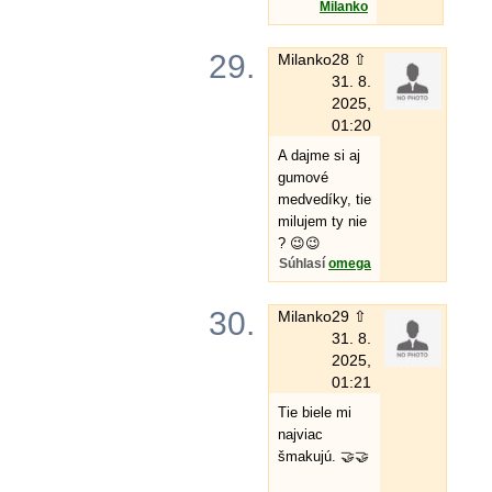
Milanko
29.
Milanko
28 ⇧
31. 8.
2025,
01:20
A dajme si aj
gumové
medvedíky, tie
milujem ty nie
? 😉😉
Súhlasí
omega
30.
Milanko
29 ⇧
31. 8.
2025,
01:21
Tie biele mi
najviac
šmakujú. 🤝🤝