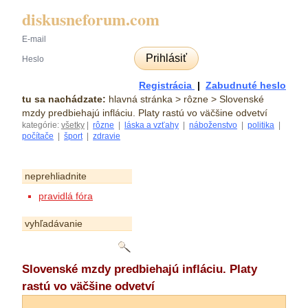
diskusneforum.com
Prihlásiť
Registrácia
|
Zabudnuté heslo
tu sa nachádzate:
hlavná stránka
> rôzne > Slovenské
mzdy predbiehajú infláciu. Platy rastú vo väčšine odvetví
kategórie:
všetky
|
rôzne
|
láska a vzťahy
|
náboženstvo
|
politika
|
počítače
|
šport
|
zdravie
neprehliadnite
pravidlá fóra
vyhľadávanie
Slovenské mzdy predbiehajú infláciu. Platy
rastú vo väčšine odvetví