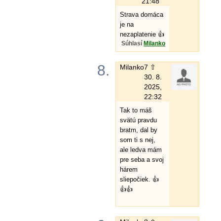
21:48
Strava domáca
je na
nezaplatenie 👍
Súhlasí
Milanko
8.
Milanko
7 ⇧
30. 8.
2025,
22:32
Tak to máš
svätú pravdu
bratm, dal by
som ti s nej,
ale ledva mám
pre seba a svoj
hárem
sliepočiek. 👍
👍👍