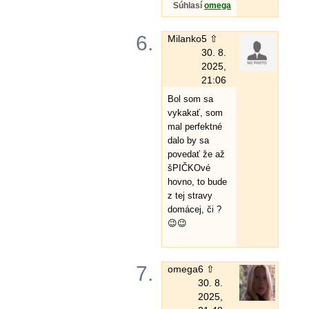
Súhlasí
omega
6.
Milanko
5 ⇧
30. 8.
2025,
21:06
Bol som sa
vykakať, som
mal perfektné
dalo by sa
povedať že až
šPIČKOvé
hovno, to bude
z tej stravy
domácej, či ?
😉😉
7.
omega
6 ⇧
30. 8.
2025,