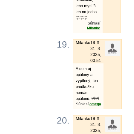
lebo myslíš
len na jedno
🤣🤣🤣
Súhlasí
Milanko
19.
Milanko
18 ⇧
31. 8.
2025,
00:51
A som aj
opálený a
vypílený, iba
predkožku
nemám
opálenú. 🤣🤣
Súhlasí
omega
20.
Milanko
19 ⇧
31. 8.
2025,