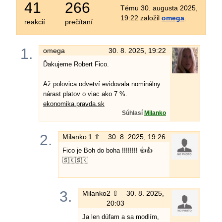
41
266
Tému 30. augusta 2025,
19:22 založil
omega
.
reakcií
prečítaní
1.
omega
30. 8. 2025, 19:22
Ďakujeme Robert Fico.
Až polovica odvetví evidovala nominálny
nárast platov o viac ako 7 %.
ekonomika.pravda.sk
Súhlasí
Milanko
2.
Milanko
1 ⇧
30. 8. 2025, 19:26
Fico je Boh do boha !!!!!!!! 👍👍
🇸🇰🇸🇰
3.
Milanko
2 ⇧
30. 8. 2025,
20:03
Ja len dúfam a sa modlím,