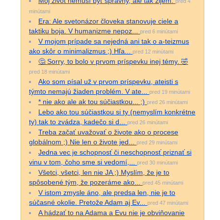
Môj život nemusí byť správny, ale tak žijem.
pred 4
minútami
Era: Ale svetonázor človeka stanovuje ciele a
taktiku boja. V humanizme nepoz...
pred 6 minútami
V mojom prípade sa nejedná ani tak o a-teizmus
ako skôr o minimalizmus ;) Hľa...
pred 12 minútami
🤔 Sorry, to bolo v prvom príspevku inej témy. 🤣
pred 18 minútami
Ako som písal už v prvom príspevku, ateisti s
týmto nemajú žiaden problém. V ate...
pred 19 minútami
* nie ako ale ak tou súčiastkou... ;)
pred 26 minútami
Lebo ako tou súčiastkou si ty (nemyslím konkrétne
ty) tak to zvádza, kadečo si d...
pred 26 minútami
Treba začať uvažovať o živote ako o procese
globálnom ;) Nie len o živote jed...
pred 29 minútami
Jedna vec je schopnosť či neschopnosť priznať si
vinu v tom, čoho sme si vedomí,...
pred 30 minútami
Všetci, všetci, len nie JA ;) Myslím, že je to
spôsobené tým, že pozeráme ako...
pred 45 minútami
V istom zmysle áno, ale predsa len, nie je to
súčasné okolie. Pretože Adam aj Ev...
pred 47 minútami
A hádzať to na Adama a Evu nie je obviňovanie