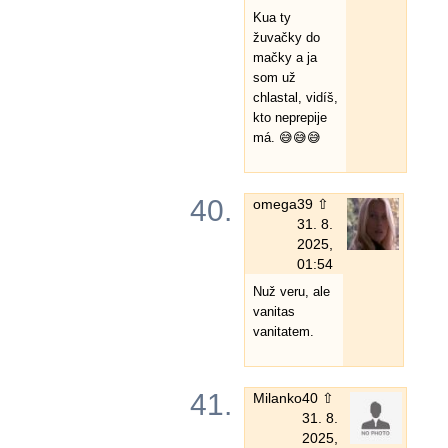
Kua ty
žuvačky do
mačky a ja
som už
chlastal, vidíš,
kto neprepije
má. 😅😅😅
40.
omega
39 ⇧
31. 8.
2025,
01:54
Nuž veru, ale
vanitas
vanitatem.
41.
Milanko
40 ⇧
31. 8.
2025,