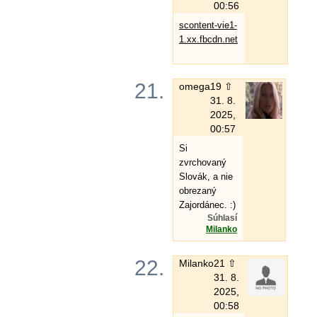
00:56
scontent-vie1-
1.xx.fbcdn.net
21.
omega
19 ⇧
31. 8.
2025,
00:57
Si
zvrchovaný
Slovák, a nie
obrezaný
Zajordánec. :)
Súhlasí
Milanko
22.
Milanko
21 ⇧
31. 8.
2025,
00:58