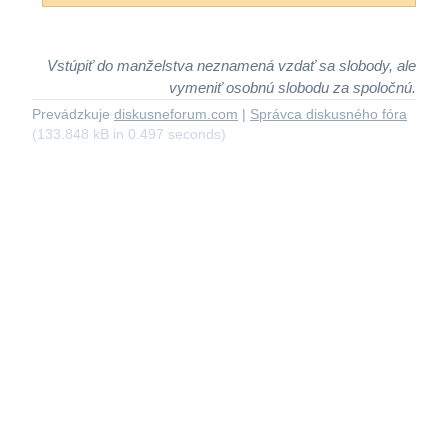
Vstúpiť do manželstva neznamená vzdať sa slobody, ale
vymeniť osobnú slobodu za spoločnú.
Prevádzkuje
diskusneforum.com
|
Správca diskusného fóra
(133.848 kB in 0.497 seconds)