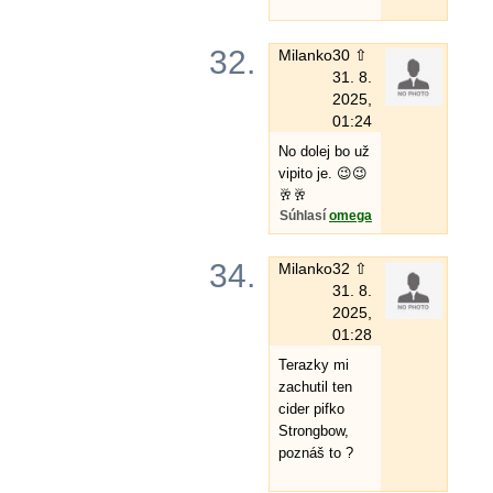
32.
Milanko
30 ⇧
31. 8.
2025,
01:24
No dolej bo už
vipito je. 😉😉
🥂🥂
Súhlasí
omega
34.
Milanko
32 ⇧
31. 8.
2025,
01:28
Terazky mi
zachutil ten
cider pifko
Strongbow,
poznáš to ?