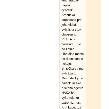
jeho statusy
najala
ochranku.
Americká
ambasáda pre
jeho videá
vyhlásila stav
ohrozenia.
PENTA ho
nenávidí. ESET
ho žaluje.
Liberálne médiá
ho dennodenne
hejtujú.
Slniečka sa mu
vyhrážajú.
Mimovládky ho
nálepkujú ako
ruského agenta.
NAKA ho
vyšetruje za
extrémizmus.
Kníhkupectvá