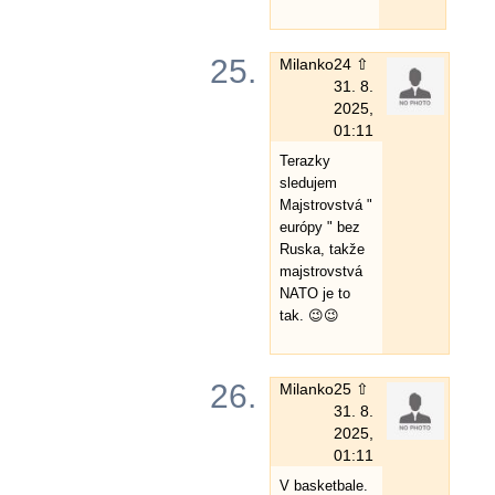
25.
Milanko
24 ⇧
31. 8.
2025,
01:11
Terazky
sledujem
Majstrovstvá "
európy " bez
Ruska, takže
majstrovstvá
NATO je to
tak. 😉😉
26.
Milanko
25 ⇧
31. 8.
2025,
01:11
V basketbale.