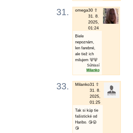
31.
omega
30 ⇧
31. 8.
2025,
01:24
Biele
nepoznám,
len farebné,
ale tiež ich
milujem 🐻🐻
Súhlasí
Milanko
33.
Milanko
31 ⇧
31. 8.
2025,
01:25
Tak si kúp tie
fašistické od
Haribo. 😘😛
😘