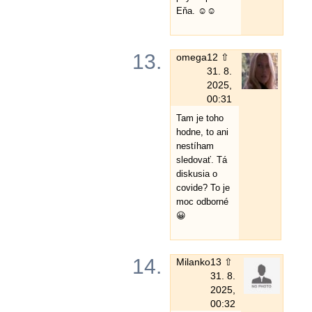
Eňa. ☺️☺️
13.
omega
12 ⇧
31. 8.
2025,
00:31
Tam je toho
hodne, to ani
nestíham
sledovať. Tá
diskusia o
covide? To je
moc odborné
😀
14.
Milanko
13 ⇧
31. 8.
2025,
00:32