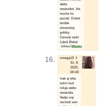
alebo
nenávidieť. Ale
musíte ho
poznať. Enfant
terrible
slovenskej
politiky.
Červený tank!
Ľuboš Blaha!
Súhlasí
Milanko
16.
omega
15 ⇧
31. 8.
2025,
00:40
Inak aj teba
tuším buď
milujú alebo
nenávidia.
Nadja vraj
nechodí sem