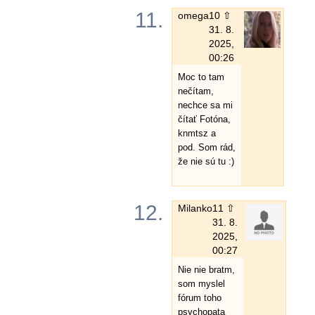
11.
omega
10 ⇧
31. 8.
2025,
00:26
Moc to tam
nečítam,
nechce sa mi
čítať Fotóna,
knmtsz a
pod. Som rád,
že nie sú tu :)
12.
Milanko
11 ⇧
31. 8.
2025,
00:27
Nie nie bratm,
som myslel
fórum toho
psychopata