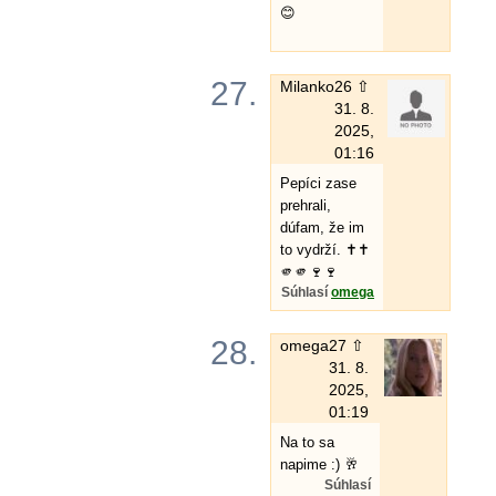
😊
27.
Milanko
26 ⇧
31. 8.
2025,
01:16
Pepíci zase
prehrali,
dúfam, že im
to vydrží. ✝️✝️
🫵🫵🍷🍷
Súhlasí
omega
28.
omega
27 ⇧
31. 8.
2025,
01:19
Na to sa
napime :) 🥂
Súhlasí