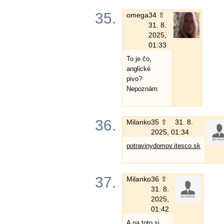
35.
omega
34 ⇧
31. 8.
2025,
01:33
To je čo,
anglické
pivo?
Nepoznám
36.
Milanko
35 ⇧
31. 8.
2025, 01:34
potravinydomov.itesco.sk
37.
Milanko
36 ⇧
31. 8.
2025,
01:42
A na toto si