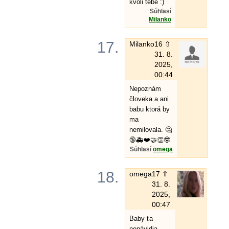
kvôli tebe :)
Súhlasí
Milanko
17.
Milanko
16 ⇧
31. 8.
2025,
00:44
Nepoznám
človeka a ani
babu ktorá by
ma
nemilovala. 🤔
🔞🚑❤️🤝👏🤓
Súhlasí
omega
18.
omega
17 ⇧
31. 8.
2025,
00:47
Baby ťa
nenávidia,