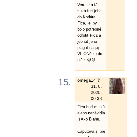
Veru je a tá
suka furt jebe
do Kotlára,
Fica, jej by
bolo potrebné
odfotiť Fica a
jebnúť jeho
plagát na jej
VILONčelo do
piče. 😅😅
15.
omega
14 ⇧
31. 8.
2025,
00:38
Fica buď milujú
alebo nenávidia
:) Ako Blahu.
Čaputová si pre