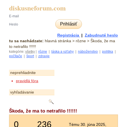
diskusneforum.com
Prihlásiť
Registrácia
|
Zabudnuté heslo
tu sa nachádzate:
hlavná stránka
> rôzne > Škoda, že ma
to netrafilo !!!!!!
kategórie:
všetky
|
rôzne
|
láska a vzťahy
|
náboženstvo
|
politika
|
počítače
|
šport
|
zdravie
neprehliadnite
pravidlá fóra
vyhľadávanie
Škoda, že ma to netrafilo !!!!!!
0
236
Tému 30. júna 2025,