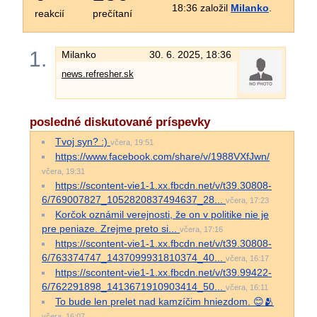
18:36 založil
Milanko
.
reakcií
prečítaní
1.
Milanko
30. 6. 2025, 18:36
news.refresher.sk
posledné diskutované príspevky
Tvoj syn? :)
včera, 19:51
https://www.facebook.com/share/v/1988VXfJwn/
včera, 19:31
https://scontent-vie1-1.xx.fbcdn.net/v/t39.30808-
6/769007827_1052820837494637_28...
včera, 17:23
Korčok oznámil verejnosti, že on v politike nie je
pre peniaze. Zrejme preto si...
včera, 17:16
https://scontent-vie1-1.xx.fbcdn.net/v/t39.30808-
6/763374747_1437099931810374_40...
včera, 16:17
https://scontent-vie1-1.xx.fbcdn.net/v/t39.99422-
6/762291898_1413671910903414_50...
včera, 16:11
To bude len prelet nad kamzíčim hniezdom. 😊🫂
včera, 16:07