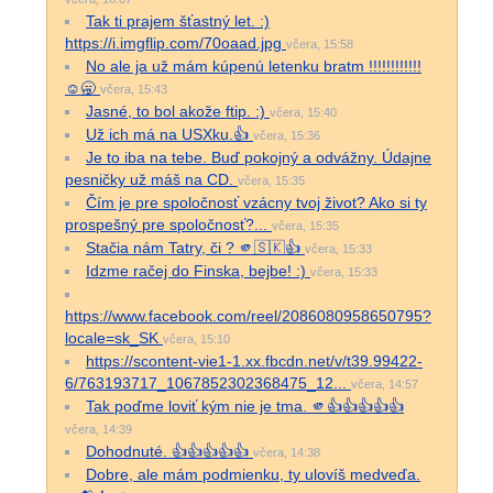
Tak ti prajem šťastný let. :)
https://i.imgflip.com/70oaad.jpg
včera, 15:58
No ale ja už mám kúpenú letenku bratm !!!!!!!!!!!!
☺️🥱
včera, 15:43
Jasné, to bol akože ftip. :)
včera, 15:40
Už ich má na USXku.👍
včera, 15:36
Je to iba na tebe. Buď pokojný a odvážny. Údajne
pesničky už máš na CD.
včera, 15:35
Čím je pre spoločnosť vzácny tvoj život? Ako si ty
prospešný pre spoločnosť?...
včera, 15:35
Stačia nám Tatry, či ? 🫵🇸🇰👍
včera, 15:33
Idzme račej do Finska, bejbe! :)
včera, 15:33
https://www.facebook.com/reel/2086080958650795?
locale=sk_SK
včera, 15:10
https://scontent-vie1-1.xx.fbcdn.net/v/t39.99422-
6/763193717_1067852302368475_12...
včera, 14:57
Tak poďme loviť kým nie je tma. 🫵👍👍👍👍👍
včera, 14:39
Dohodnuté. 👍👍👍👍👍
včera, 14:38
Dobre, ale mám podmienku, ty ulovíš medveďa.