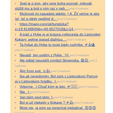
Svet je o tom, aby sme boha poznali, milovali,
slúžili mu a boli s ním raz v neb...
pred 4 hodinami
Možnosti mi napadajú takéto ;) A. Žiť večne je ako
ísť, ísť a nikdy nedôjsť d...
pred 5 hodinami
https://mapy.com/sk/turisticka?
x=19.8148849&y=49.0627018&z=14
pred 5 hodinami
A ináč z Hybe je aj krásna cyklocesta do Liptovskej
Kokavy, pekne popod diaľnicu...
pred 5 hodinami
Ta hybaj do Hybe to tvoje bády rozhýbe. 🫵👍🫂
pred 5 hodinami
Nevadí, ten uvidím z Hybe. :)))
pred 5 hodinami
Ale odtiaľ neuvidíš symbol Slovenska. 😄😉
pred 5
hodinami
Ájm from exit. ☺️👍
pred 5 hodinami
Iba ak nevedomky. Bol som v Liptovskom Petrovi
aj v Liptovskom hrádku. :)
pred 5 hodinami
Vyborne. :) Choď kým je leto. 🫵🇸🇰
pred 5 hodinami
Nie. :)
pred 5 hodinami
Van tájm next tájm :)
pred 5 hodinami
Bol si už niekedy v Kokave ? 🫵👍
pred 5 hodinami
Moje nie, ja som sa nenechal ojebabrať. 😍😍😍
pred 5 hodinami