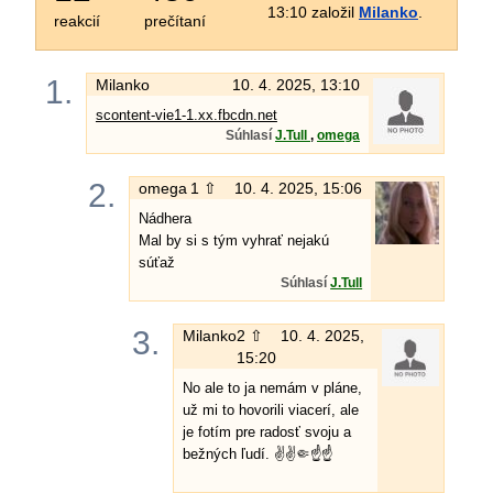
13:10 založil
Milanko
.
reakcií
prečítaní
1.
Milanko
10. 4. 2025, 13:10
scontent-vie1-1.xx.fbcdn.net
Súhlasí
J.Tull
,
omega
2.
omega
1 ⇧
10. 4. 2025, 15:06
Nádhera
Mal by si s tým vyhrať nejakú
súťaž
Súhlasí
J.Tull
3.
Milanko
2 ⇧
10. 4. 2025,
15:20
No ale to ja nemám v pláne,
už mi to hovorili viacerí, ale
je fotím pre radosť svoju a
bežných ľudí. ✌️✌️🤏☝️☝️