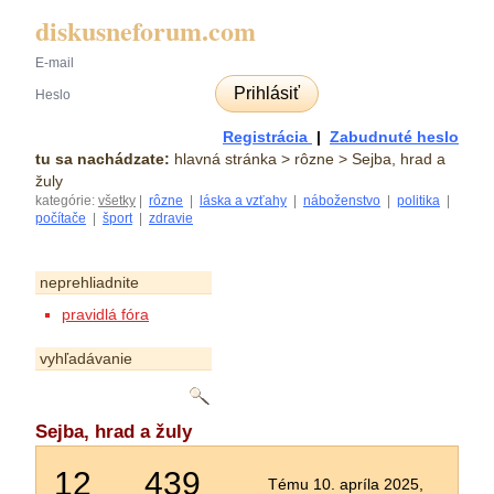
diskusneforum.com
Prihlásiť
Registrácia
|
Zabudnuté heslo
tu sa nachádzate:
hlavná stránka
> rôzne > Sejba, hrad a
žuly
kategórie:
všetky
|
rôzne
|
láska a vzťahy
|
náboženstvo
|
politika
|
počítače
|
šport
|
zdravie
neprehliadnite
pravidlá fóra
vyhľadávanie
Sejba, hrad a žuly
12
439
Tému 10. apríla 2025,