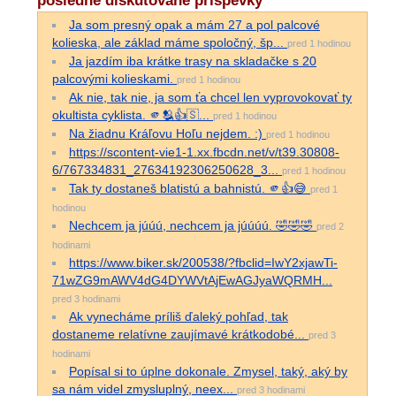
posledné diskutované príspevky
Ja som presný opak a mám 27 a pol palcové
kolieska, ale základ máme spoločný, šp...
pred 1 hodinou
Ja jazdím iba krátke trasy na skladačke s 20
palcovými kolieskami.
pred 1 hodinou
Ak nie, tak nie, ja som ťa chcel len vyprovokovať ty
okultista cyklista. 🫵🫂👍🇸...
pred 1 hodinou
Na žiadnu Kráľovu Hoľu nejdem. :)
pred 1 hodinou
https://scontent-vie1-1.xx.fbcdn.net/v/t39.30808-
6/767334831_27634192306250628_3...
pred 1 hodinou
Tak ty dostaneš blatistú a bahnistú. 🫵👍😅
pred 1
hodinou
Nechcem ja júúú, nechcem ja júúúú. 🤣🤣🤣
pred 2
hodinami
https://www.biker.sk/200538/?fbclid=IwY2xjawTi-
71wZG9mAWV4dG4DYWVtAjEwAGJyaWQRMH...
pred 3 hodinami
Ak vynecháme príliš ďaleký pohľad, tak
dostaneme relatívne zaujímavé krátkodobé...
pred 3
hodinami
Popísal si to úplne dokonale. Zmysel, taký, aký by
sa nám videl zmysluplný, neex...
pred 3 hodinami