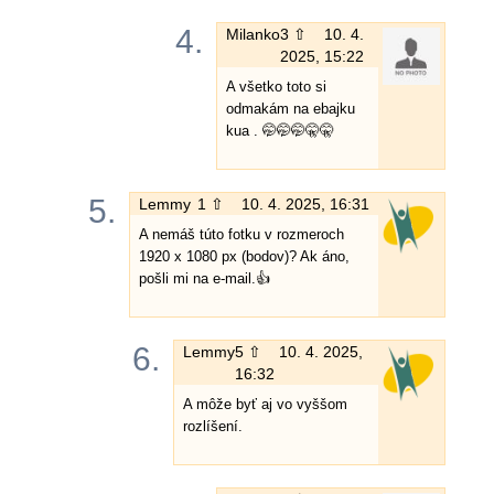
4.
Milanko
3 ⇧
10. 4.
2025, 15:22
A všetko toto si
odmakám na ebajku
kua . 🤭🤭🤭🤫🤫
5.
Lemmy
1 ⇧
10. 4. 2025, 16:31
A nemáš túto fotku v rozmeroch
1920 x 1080 px (bodov)? Ak áno,
pošli mi na e-mail.👍
6.
Lemmy
5 ⇧
10. 4. 2025,
16:32
A môže byť aj vo vyššom
rozlíšení.