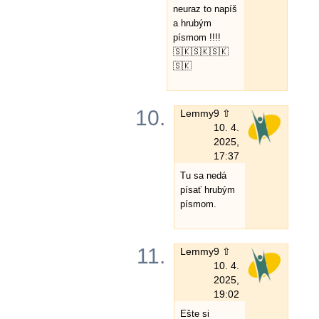
neuraz to napíš
a hrubým
písmom !!!!
🇸🇰🇸🇰🇸🇰
🇸🇰
10.
Lemmy
9 ⇧
10. 4.
2025,
17:37
Tu sa nedá
písať hrubým
písmom.
11.
Lemmy
9 ⇧
10. 4.
2025,
19:02
Ešte si