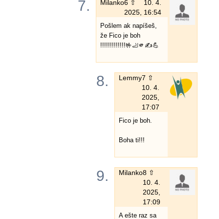
7.
Milanko
6 ⇧
10. 4.
2025, 16:54
Pošlem ak napíšeš,
že Fico je boh
!!!!!!!!!!!!!🤟🦶🫵✍️💪
8.
Lemmy
7 ⇧
10. 4.
2025,
17:07
Fico je boh.
Boha ti!!!
9.
Milanko
8 ⇧
10. 4.
2025,
17:09
A ešte raz sa