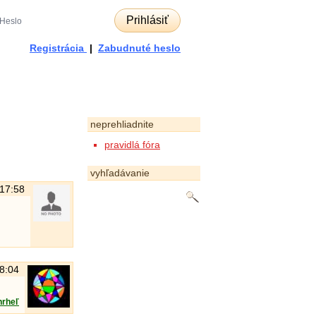
Prihlásiť
Registrácia
|
Zabudnuté heslo
neprehliadnite
pravidlá fóra
vyhľadávanie
 17:58
18:04
hrheľ