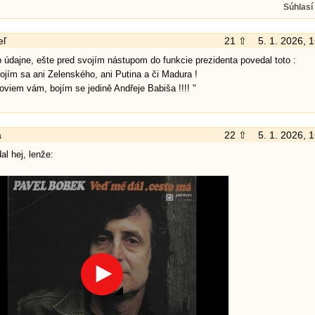
Súhlasí
eľ
21 ⇧
5. 1. 2026, 
 údajne, ešte pred svojím nástupom do funkcie prezidenta povedal toto :
bojím sa ani Zelenského, ani Putina a či Madura !
oviem vám, bojím se jedině Andřeje Babiša !!!! "
a
22 ⇧
5. 1. 2026, 
al hej, lenže: