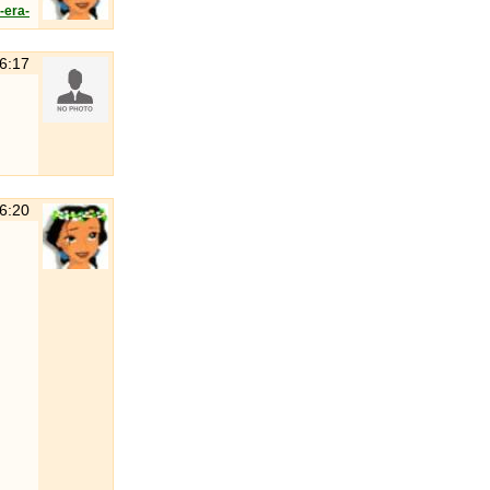
-era-
16:17
16:20