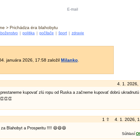
ne > Prichádza éra blahobytu
boženstvo
|
politika
|
počítače
|
šport
|
zdravie
4. januára 2026, 17:58 založil
Milanko
.
4. 1. 2026,
z prestaneme kupovať zlú ropu od Ruska a začneme kupovať dobrú ukradnutú
👏👏👏
1 ⇧
4. 1. 2026, 
 za Blahobyt a Prosperitu !!!! 😄😄😄
Súhlasí
O