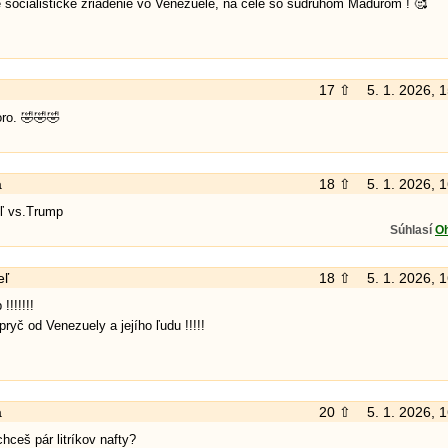
socialistické zriadenie vo Venezuele, na čele so súdruhom Madurom ! 🥰
17 ⇧
5. 1. 2026, 
ro. 🤣🤣🤣
a
18 ⇧
5. 1. 2026, 
ľ vs.Trump
Súhlasí
O
eľ
18 ⇧
5. 1. 2026, 
!!!!!!!
ryč od Venezuely a jejího ľudu !!!!!
a
20 ⇧
5. 1. 2026, 
chceš pár litríkov nafty?