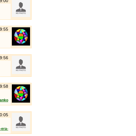
19:00
19:55
19:56
19:58
lanko
20:05
-era-