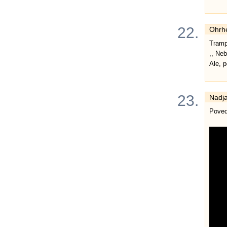
22.
Ohrh
Tramp
,, Ne
Ale, p
23.
Nadj
Poved