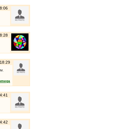
18:06
18:28
 18:29
ov.
omega
14:41
14:42