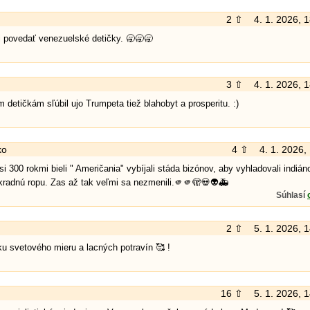
2 ⇧
4. 1. 2026, 
li povedať venezuelské detičky. 🥱🥱🥱
3 ⇧
4. 1. 2026, 
detičkám sľúbil ujo Trumpeta tiež blahobyt a prosperitu. :)
ko
4 ⇧
4. 1. 2026,
si 300 rokmi bieli " Američania" vybíjali stáda bizónov, aby vyhladovali indián
kradnú ropu. Zas až tak veľmi sa nezmenili.🫵🫵🫣💀👽🚑
Súhlasí
2 ⇧
5. 1. 2026, 
u svetového mieru a lacných potravín 🥰 !
16 ⇧
5. 1. 2026, 