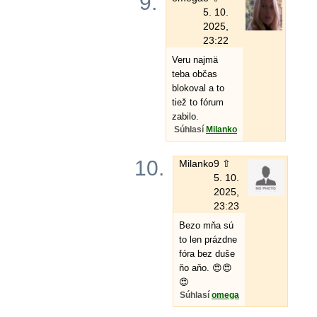
9.
5. 10.
2025,
23:22
Veru najmä
teba občas
blokoval a to
tiež to fórum
zabilo.
Súhlasí
Milanko
10.
Milanko
9 ⇧
5. 10.
2025,
23:23
Bezo mňa sú
to len prázdne
fóra bez duše
ňo aňo. 😍😍
😍
Súhlasí
omega