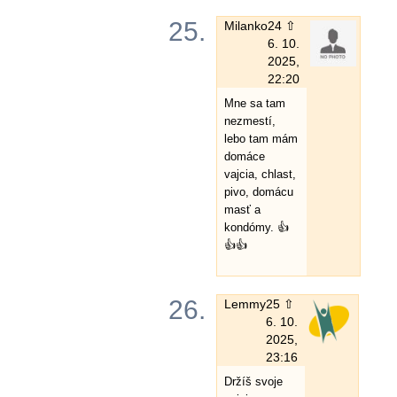
25.
Milanko
24 ⇧
6. 10.
2025,
22:20
Mne sa tam
nezmestí,
lebo tam mám
domáce
vajcia, chlast,
pivo, domácu
masť a
kondómy. 👍
👍👍
26.
Lemmy
25 ⇧
6. 10.
2025,
23:16
Držíš svoje