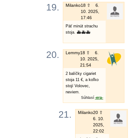
19.
Milanko
18 ⇧
6.
10. 2025,
17:46
Päť minút strachu
stoja. 🚑🚑🚑
20.
Lemmy
18 ⇧
6.
10. 2025,
21:54
2 balíčky cigariet
stoja 11 €, a koľko
stojí Volovec,
neviem.
Súhlasí
-era-
21.
Milanko
20 ⇧
6. 10.
2025,
22:02