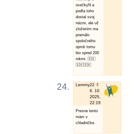
ovečkyN a
podľa toho
dostal svoj
názov, ale už
zložením ma
pramálo
spoločného
oproti tomu
bio spred 200
rokmi. 🇸🇰
🇸🇰🇸🇰
24.
Lemmy
22 ⇧
6. 10.
2025,
22:19
Presne tento
mám v
chladničke.