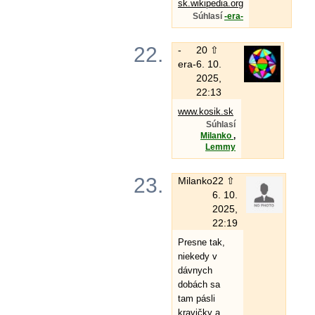
sk.wikipedia.org
Súhlasí
-era-
22.
-
20 ⇧
era-
6. 10.
2025,
22:13
www.kosik.sk
Súhlasí
Milanko
,
Lemmy
23.
Milanko
22 ⇧
6. 10.
2025,
22:19
Presne tak,
niekedy v
dávnych
dobách sa
tam pásli
kravičky a