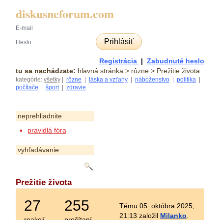
diskusneforum.com
Prihlásiť
Registrácia
|
Zabudnuté heslo
tu sa nachádzate:
hlavná stránka
> rôzne > Prežitie života
kategórie:
všetky
|
rôzne
|
láska a vzťahy
|
náboženstvo
|
politika
|
počítače
|
šport
|
zdravie
neprehliadnite
pravidlá fóra
vyhľadávanie
Prežitie života
27
255
Tému 05. októbra 2025,
21:13 založil
Milanko
.
reakcií
prečítaní