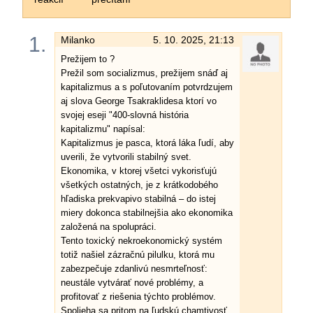
1.
Milanko
5. 10. 2025, 21:13
Prežijem to ?
Prežil som socializmus, prežijem snáď aj
kapitalizmus a s poľutovaním potvrdzujem
aj slova George Tsakraklidesa ktorí vo
svojej eseji "400-slovná história
kapitalizmu" napísal:
Kapitalizmus je pasca, ktorá láka ľudí, aby
uverili, že vytvorili stabilný svet.
Ekonomika, v ktorej všetci vykorisťujú
všetkých ostatných, je z krátkodobého
hľadiska prekvapivo stabilná – do istej
miery dokonca stabilnejšia ako ekonomika
založená na spolupráci.
Tento toxický nekroekonomický systém
totiž našiel zázračnú pilulku, ktorá mu
zabezpečuje zdanlivú nesmrteľnosť:
neustále vytvárať nové problémy, a
profitovať z riešenia týchto problémov.
Spolieha sa pritom na ľudskú chamtivosť.