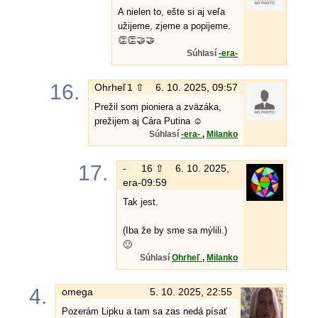
A nielen to, ešte si aj veľa
užijeme, zjeme a popijeme.
👏👏🤝🤝
Súhlasí
-era-
16.
Ohrheľ
1 ⇧
6. 10. 2025, 09:57
Prežil som pioniera a zväzáka,
prežijem aj Cára Putina ☺️
Súhlasí
-era-
,
Milanko
17.
-
16 ⇧
6. 10. 2025,
era-
09:59
Tak jest.
(Iba že by sme sa mýlili.)
🙂
Súhlasí
Ohrheľ
,
Milanko
4.
omega
5. 10. 2025, 22:55
Pozerám Lipku a tam sa zas nedá písať