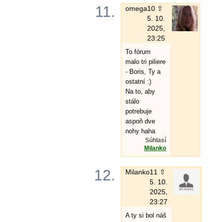
11.
omega
10 ⇧
5. 10.
2025,
23:25
To fórum
malo tri piliere
- Boris, Ty a
ostatní :)
Na to, aby
stálo
potrebuje
aspoň dve
nohy haha
Súhlasí
Milanko
12.
Milanko
11 ⇧
5. 10.
2025,
23:27
A ty si bol náš