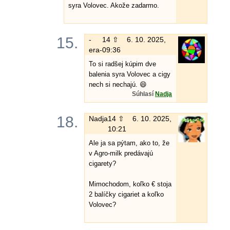
syra Volovec. Akože zadarmo.
15.
-
14 ⇧
6. 10. 2025,
era-
09:36
To si radšej kúpim dve
balenia syra Volovec a cigy
nech si nechajú. 😄
Súhlasí
Nadja
18.
Nadja
14 ⇧
6. 10. 2025,
10:21
Ale ja sa pýtam, ako to, že
v Agro-milk predávajú
cigarety?
Mimochodom, koľko € stoja
2 balíčky cigariet a koľko
Volovec?