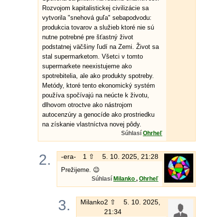
Rozvojom kapitalistickej civilizácie sa
vytvorila "snehová guľa" sebapodvodu:
produkcia tovarov a služieb ktoré nie sú
nutne potrebné pre šťastný život
podstatnej väčšiny ľudí na Zemi. Život sa
stal supermarketom. Všetci v tomto
supermarkete neexistujeme ako
spotrebitelia, ale ako produkty spotreby.
Metódy, ktoré tento ekonomický systém
používa spočívajú na neúcte k životu,
dlhovom otroctve ako nástrojom
autocenzúry a genocíde ako prostriedku
na získanie vlastníctva novej pôdy.
Súhlasí
Ohrheľ
2.
-era-
1 ⇧
5. 10. 2025, 21:28
Prežijeme. 😉
Súhlasí
Milanko
,
Ohrheľ
3.
Milanko
2 ⇧
5. 10. 2025,
21:34