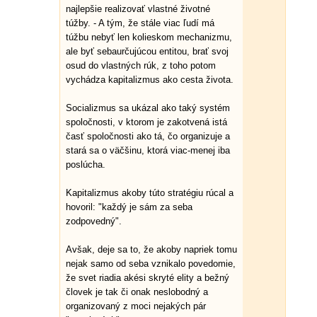
najlepšie realizovať vlastné životné
túžby. - A tým, že stále viac ľudí má
túžbu nebyť len kolieskom mechanizmu,
ale byť sebaurčujúcou entitou, brať svoj
osud do vlastných rúk, z toho potom
vychádza kapitalizmus ako cesta života.
Socializmus sa ukázal ako taký systém
spoločnosti, v ktorom je zakotvená istá
časť spoločnosti ako tá, čo organizuje a
stará sa o väčšinu, ktorá viac-menej iba
poslúcha.
Kapitalizmus akoby túto stratégiu rúcal a
hovoril: "každý je sám za seba
zodpovedný".
Avšak, deje sa to, že akoby napriek tomu
nejak samo od seba vznikalo povedomie,
že svet riadia akési skryté elity a bežný
človek je tak či onak neslobodný a
organizovaný z moci nejakých pár