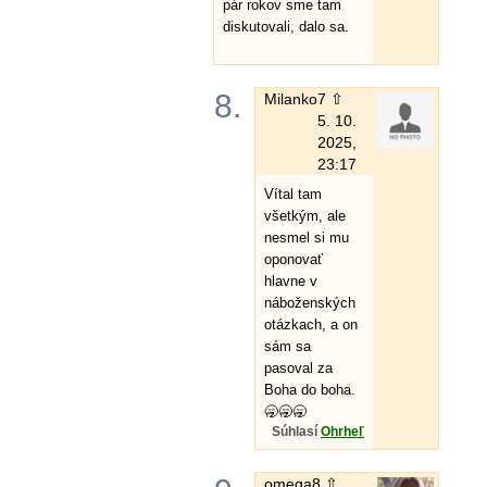
pár rokov sme tam
diskutovali, dalo sa.
8.
Milanko
7 ⇧
5. 10.
2025,
23:17
Vítal tam
všetkým, ale
nesmel si mu
oponovať
hlavne v
náboženských
otázkach, a on
sám sa
pasoval za
Boha do boha.
🥱🥱🥱
Súhlasí
Ohrheľ
omega
8 ⇧