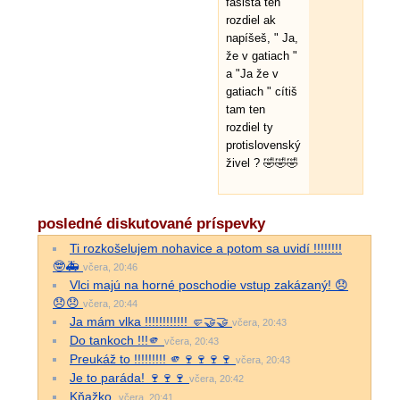
fašista ten
rozdiel ak
napíšeš, " Ja,
že v gatiach "
a "Ja že v
gatiach " cítiš
tam ten
rozdiel ty
protislovenský
živel ? 🤣🤣🤣
posledné diskutované príspevky
Ti rozkošelujem nohavice a potom sa uvidí !!!!!!!!
🤓🚑
včera, 20:46
Vlci majú na horné poschodie vstup zakázaný! 😞
😞😞
včera, 20:44
Ja mám vlka !!!!!!!!!!!! 🤛🤝🤝
včera, 20:43
Do tankoch !!!🫵
včera, 20:43
Preukáž to !!!!!!!!! 🫵🍷🍷🍷🍷
včera, 20:43
Je to paráda! 🍷🍷🍷
včera, 20:42
Kňažko.
včera, 20:41