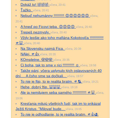
Dokáž to! 🤣🤣🤣
včera, 20:41
Ťažko.
včera, 20:41
Nebuď nehumánny !!!!!!!!!! 😍😍😍😍😍😍
včera,
20:41
A hneď po Ficovi teba. 😍😍😍😍
včera, 20:40
Trepeš nezmysly.
včera, 20:40
Vždy lepšie ako toho mafiána Kokotoviča !!!!!!!!!!!!!
🫵🐷
včera, 20:40
Na Slovensku najmä Fica.
včera, 20:39
NAlej. 🫵👍
včera, 20:35
KOmpletne. 🫣🫣🫣
včera, 20:35
Ci boha, tak to sme v rici !!!!!!!!!!! ☺️
včera, 19:58
Takže páni, včera uplynulo tých oslavovaných 40
dní.... A čoho sme sa dočkali...
včera, 19:57
To nie je ftip, to je realita bratm. 🫵🫂
včera, 19:21
Hehe, dobrý ftip. 🐷🐷🐷
včera, 19:18
Ale ja nemilujem seba samého !!!!!!!!!!!!! 🫵🐷
včera,
19:06
Kresťania milujú všetkých ľudí, tak im to prikázal
Ježiš Kristus. "Milovať bude...
včera, 19:05
To nie je odhodlanie, to je realita bratm. 🫵👍🫂