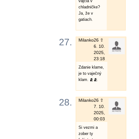
vajcia v
chladničke?
Ja, že v
gatiach.
27.
Milanko
26 ⇧
6. 10.
2025,
23:18
Zdanie klame,
je to vaječný
klam. 🫂🫂
28.
Milanko
26 ⇧
7. 10.
2025,
00:03
Si vezmi a
zober ty