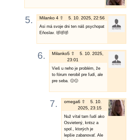
5.
Milanko
4 ⇧
5. 10. 2025, 22:56
Asi má svoje dni ten náš psychopat
Eňoslav. 🤣🤣🤣
6.
Milanko
5 ⇧
5. 10. 2025,
23:01
Vieš u neho je problém, že
to fórum nerobil pre ľudí, ale
pre seba. 🤢🤢
7.
omega
6 ⇧
5. 10.
2025, 23:15
Nuž vítal tam ľudí ako
Osvietený, kntsz a
spol., ktorých je
lepšie zabanovať. Ale