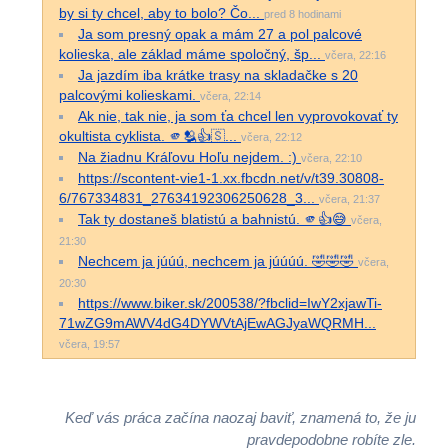
by si ty chcel, aby to bolo? Čo...
pred 8 hodinami
Ja som presný opak a mám 27 a pol palcové
kolieska, ale základ máme spoločný, šp...
včera, 22:16
Ja jazdím iba krátke trasy na skladačke s 20
palcovými kolieskami.
včera, 22:14
Ak nie, tak nie, ja som ťa chcel len vyprovokovať ty
okultista cyklista. 🫵🫂👍🇸...
včera, 22:12
Na žiadnu Kráľovu Hoľu nejdem. :)
včera, 22:10
https://scontent-vie1-1.xx.fbcdn.net/v/t39.30808-
6/767334831_27634192306250628_3...
včera, 21:37
Tak ty dostaneš blatistú a bahnistú. 🫵👍😅
včera,
21:30
Nechcem ja júúú, nechcem ja júúúú. 🤣🤣🤣
včera,
20:30
https://www.biker.sk/200538/?fbclid=IwY2xjawTi-
71wZG9mAWV4dG4DYWVtAjEwAGJyaWQRMH...
včera, 19:57
Keď vás práca začína naozaj baviť, znamená to, že ju
pravdepodobne robíte zle.