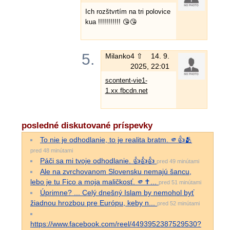
Ich rozštvrtím na tri polovice
kua !!!!!!!!!!! 😘😘
5.
Milanko
4 ⇧
14. 9.
2025, 22:01
scontent-vie1-
1.xx.fbcdn.net
posledné diskutované príspevky
To nie je odhodlanie, to je realita bratm. 🫵👍🫂
pred 48 minútami
Páči sa mi tvoje odhodlanie. 👍👍👍
pred 49 minútami
Ale na zvrchovanom Slovensku nemajú šancu,
lebo je tu Fico a moja maličkosť. 🫵✝...
pred 51 minútami
Úprimne? ... Celý dnešný Islam by nemohol byť
žiadnou hrozbou pre Európu, keby n...
pred 52 minútami
https://www.facebook.com/reel/4493952387529530?