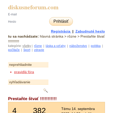
diskusneforum.com
Prihlásiť
Registrácia
|
Zabudnuté heslo
tu sa nachádzate:
hlavná stránka
> rôzne > Prestaňte štvať
!!!!!!!!!!!
kategórie:
všetky
|
rôzne
|
láska a vzťahy
|
náboženstvo
|
politika
|
počítače
|
šport
|
zdravie
neprehliadnite
pravidlá fóra
vyhľadávanie
Prestaňte štvať !!!!!!!!!!!
4
382
Tému 14. septembra