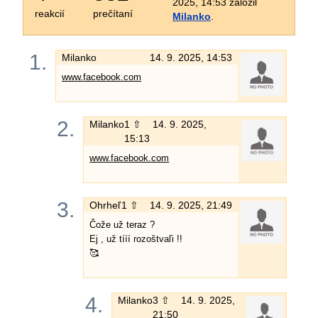
2025, 14:53 založil
reakcií
prečítaní
Milanko
.
1.
Milanko
14. 9. 2025, 14:53
www.facebook.com
2.
Milanko
1 ⇧
14. 9. 2025,
15:13
www.facebook.com
3.
Ohrheľ
1 ⇧
14. 9. 2025, 21:49
Čože už teraz ?
Ej , už tííí rozoštvaľi !!
🥰
4.
Milanko
3 ⇧
14. 9. 2025,
21:50