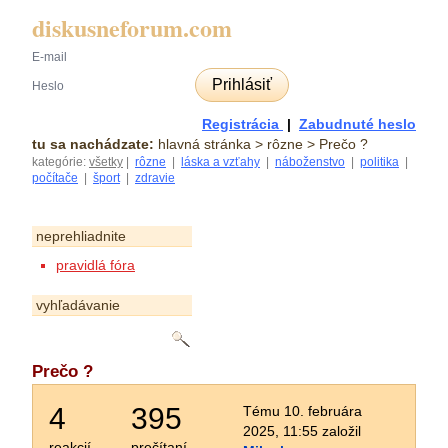
diskusneforum.com
Prihlásiť
Registrácia
|
Zabudnuté heslo
tu sa nachádzate:
hlavná stránka
> rôzne > Prečo ?
kategórie:
všetky
|
rôzne
|
láska a vzťahy
|
náboženstvo
|
politika
|
počítače
|
šport
|
zdravie
neprehliadnite
pravidlá fóra
vyhľadávanie
Prečo ?
4
395
Tému 10. februára
2025, 11:55 založil
reakcií
prečítaní