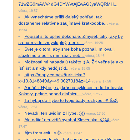
71wZG9mAWV4dG4DYWVtAjEwAGJyaWQRMH...
včera, 19:57
Ak vynecháme príliš ďaleký pohľad, tak
dostaneme relatívne zaujímavé krátkodobé...
včera,
19:34
Popísal si to úplne dokonale. Zmysel, taký, aký by
sa nám videl zmysluplný, neex...
včera, 19:28
Svet je o tom, aby sme boha poznali, milovali,
slúžili mu a boli s ním raz v neb...
včera, 18:46
Možnosti mi napadajú takéto ;) A. Žiť večne je ako
ísť, ísť a nikdy nedôjsť d...
včera, 18:05
https://mapy.com/sk/turisticka?
x=19.8148849&y=49.0627018&z=14
včera, 17:56
A ináč z Hybe je aj krásna cyklocesta do Liptovskej
Kokavy, pekne popod diaľnicu...
včera, 17:55
Ta hybaj do Hybe to tvoje bády rozhýbe. 🫵👍🫂
včera, 17:51
Nevadí, ten uvidím z Hybe. :)))
včera, 17:50
Ale odtiaľ neuvidíš symbol Slovenska. 😄😉
včera,
17:47
Ájm from exit. ☺️👍
včera, 17:47
Iba ak nevedomky. Bol som v Liptovskom Petrovi