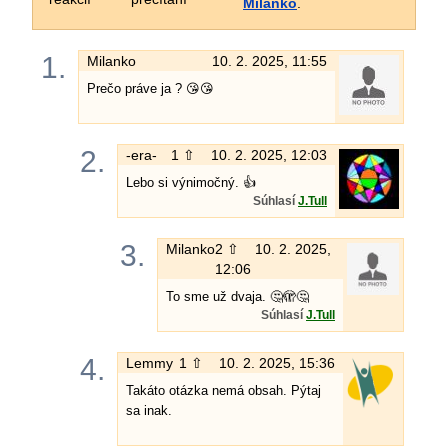
Milanko
.
1.
Milanko
10. 2. 2025, 11:55
Prečo práve ja ? 😘😘
2.
-era-
1 ⇧
10. 2. 2025, 12:03
Lebo si výnimočný. 👍
Súhlasí
J.Tull
3.
Milanko
2 ⇧
10. 2. 2025,
12:06
To sme už dvaja. 🤔🫣🤔
Súhlasí
J.Tull
4.
Lemmy
1 ⇧
10. 2. 2025, 15:36
Takáto otázka nemá obsah. Pýtaj
sa inak.