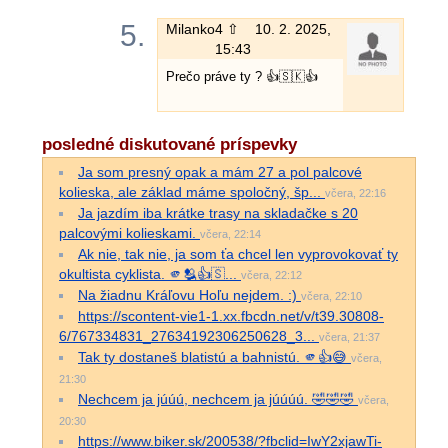
5.
Milanko
4 ⇧
10. 2. 2025,
15:43
Prečo práve ty ? 👍🇸🇰👍
posledné diskutované príspevky
Ja som presný opak a mám 27 a pol palcové
kolieska, ale základ máme spoločný, šp...
včera, 22:16
Ja jazdím iba krátke trasy na skladačke s 20
palcovými kolieskami.
včera, 22:14
Ak nie, tak nie, ja som ťa chcel len vyprovokovať ty
okultista cyklista. 🫵🫂👍🇸...
včera, 22:12
Na žiadnu Kráľovu Hoľu nejdem. :)
včera, 22:10
https://scontent-vie1-1.xx.fbcdn.net/v/t39.30808-
6/767334831_27634192306250628_3...
včera, 21:37
Tak ty dostaneš blatistú a bahnistú. 🫵👍😅
včera,
21:30
Nechcem ja júúú, nechcem ja júúúú. 🤣🤣🤣
včera,
20:30
https://www.biker.sk/200538/?fbclid=IwY2xjawTi-