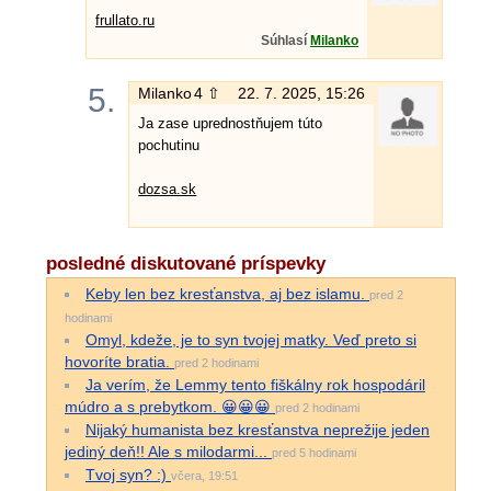
frullato.ru
Súhlasí
Milanko
5.
Milanko
4 ⇧
22. 7. 2025, 15:26
Ja zase uprednostňujem túto
pochutinu
dozsa.sk
posledné diskutované príspevky
Keby len bez kresťanstva, aj bez islamu.
pred 2
hodinami
Omyl, kdeže, je to syn tvojej matky. Veď preto si
hovoríte bratia.
pred 2 hodinami
Ja verím, že Lemmy tento fiškálny rok hospodáril
múdro a s prebytkom. 😀😀😀
pred 2 hodinami
Nijaký humanista bez kresťanstva neprežije jeden
jediný deň!! Ale s milodarmi...
pred 5 hodinami
Tvoj syn? :)
včera, 19:51