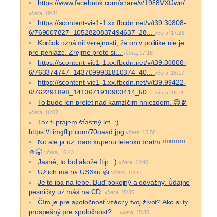
https://www.facebook.com/share/v/1988VXfJwn/
včera, 19:31
https://scontent-vie1-1.xx.fbcdn.net/v/t39.30808-
6/769007827_1052820837494637_28...
včera, 17:23
Korčok oznámil verejnosti, že on v politike nie je
pre peniaze. Zrejme preto si...
včera, 17:16
https://scontent-vie1-1.xx.fbcdn.net/v/t39.30808-
6/763374747_1437099931810374_40...
včera, 16:17
https://scontent-vie1-1.xx.fbcdn.net/v/t39.99422-
6/762291898_1413671910903414_50...
včera, 16:11
To bude len prelet nad kamzíčim hniezdom. 😊🫂
včera, 16:07
Tak ti prajem šťastný let. :)
https://i.imgflip.com/70oaad.jpg
včera, 15:58
No ale ja už mám kúpenú letenku bratm !!!!!!!!!!!!
☺️🥱
včera, 15:43
Jasné, to bol akože ftip. :)
včera, 15:40
Už ich má na USXku.👍
včera, 15:36
Je to iba na tebe. Buď pokojný a odvážny. Údajne
pesničky už máš na CD.
včera, 15:35
Čím je pre spoločnosť vzácny tvoj život? Ako si ty
prospešný pre spoločnosť?...
včera, 15:35