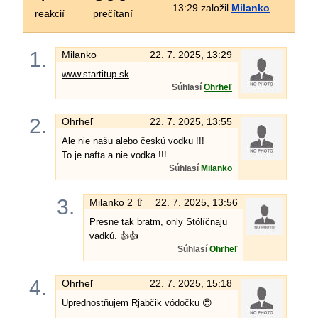
13:29 založil
Milanko
.
reakcií
prečítaní
1.
Milanko
22. 7. 2025, 13:29
www.startitup.sk
Súhlasí
Ohrheľ
2.
Ohrheľ
22. 7. 2025, 13:55
Ale nie našu alebo českú vodku !!!
To je nafta a nie vodka !!!
Súhlasí
Milanko
3.
Milanko
2 ⇧
22. 7. 2025, 13:56
Presne tak bratm, only Stólíčnaju
vadkú. 👍👍
Súhlasí
Ohrheľ
4.
Ohrheľ
22. 7. 2025, 15:18
Uprednostňujem Rjabčik vódočku 😍