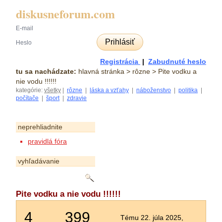
diskusneforum.com
Prihlásiť
Registrácia
|
Zabudnuté heslo
tu sa nachádzate:
hlavná stránka
> rôzne > Pite vodku a
nie vodu !!!!!!
kategórie:
všetky
|
rôzne
|
láska a vzťahy
|
náboženstvo
|
politika
|
počítače
|
šport
|
zdravie
neprehliadnite
pravidlá fóra
vyhľadávanie
Pite vodku a nie vodu !!!!!!
4
399
Tému 22. júla 2025,