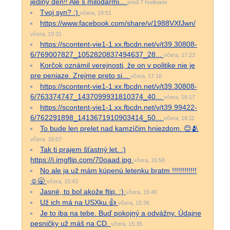
jediný deň!! Ale s milodarmi...
pred 7 hodinami
Tvoj syn? :)
včera, 19:51
https://www.facebook.com/share/v/1988VXfJwn/
včera, 19:31
https://scontent-vie1-1.xx.fbcdn.net/v/t39.30808-
6/769007827_1052820837494637_28...
včera, 17:23
Korčok oznámil verejnosti, že on v politike nie je
pre peniaze. Zrejme preto si...
včera, 17:16
https://scontent-vie1-1.xx.fbcdn.net/v/t39.30808-
6/763374747_1437099931810374_40...
včera, 16:17
https://scontent-vie1-1.xx.fbcdn.net/v/t39.99422-
6/762291898_1413671910903414_50...
včera, 16:11
To bude len prelet nad kamzíčim hniezdom. 😊🫂
včera, 16:07
Tak ti prajem šťastný let. :)
https://i.imgflip.com/70oaad.jpg
včera, 15:58
No ale ja už mám kúpenú letenku bratm !!!!!!!!!!!!
☺️🥱
včera, 15:43
Jasné, to bol akože ftip. :)
včera, 15:40
Už ich má na USXku.👍
včera, 15:36
Je to iba na tebe. Buď pokojný a odvážny. Údajne
pesničky už máš na CD.
včera, 15:35