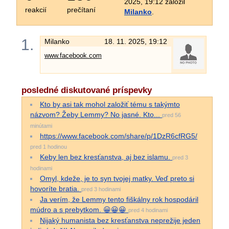
2025, 19:12 založil
reakcií
prečítaní
Milanko
.
1.
Milanko
18. 11. 2025, 19:12
www.facebook.com
posledné diskutované príspevky
Kto by asi tak mohol založiť tému s takýmto
názvom? Žeby Lemmy? No jasné. Kto...
pred 56
minútami
https://www.facebook.com/share/p/1DzR6cfRG5/
pred 1 hodinou
Keby len bez kresťanstva, aj bez islamu.
pred 3
hodinami
Omyl, kdeže, je to syn tvojej matky. Veď preto si
hovoríte bratia.
pred 3 hodinami
Ja verím, že Lemmy tento fiškálny rok hospodáril
múdro a s prebytkom. 😀😀😀
pred 4 hodinami
Nijaký humanista bez kresťanstva neprežije jeden