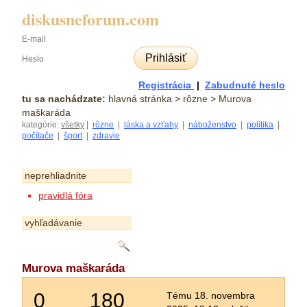
diskusneforum.com
Prihlásiť
Registrácia
|
Zabudnuté heslo
tu sa nachádzate:
hlavná stránka
> rôzne > Murova
maškaráda
kategórie:
všetky
|
rôzne
|
láska a vzťahy
|
náboženstvo
|
politika
|
počítače
|
šport
|
zdravie
neprehliadnite
pravidlá fóra
vyhľadávanie
Murova maškaráda
0
180
Tému 18. novembra