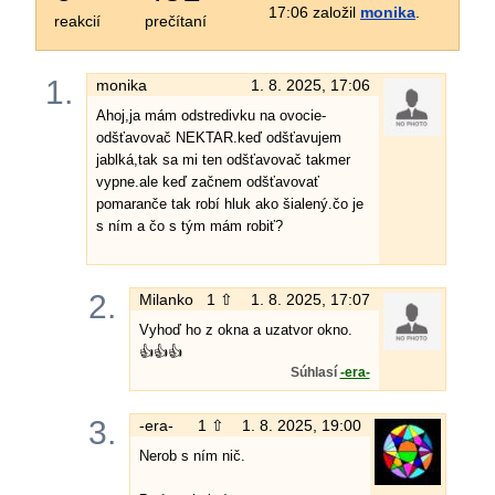
17:06 založil
monika
.
reakcií
prečítaní
1.
monika
1. 8. 2025, 17:06
Ahoj,ja mám odstredivku na ovocie-
odšťavovač NEKTAR.keď odšťavujem
jablká,tak sa mi ten odšťavovač takmer
vypne.ale keď začnem odšťavovať
pomaranče tak robí hluk ako šialený.čo je
s ním a čo s tým mám robiť?
2.
Milanko
1 ⇧
1. 8. 2025, 17:07
Vyhoď ho z okna a uzatvor okno.
👍👍👍
Súhlasí
-era-
3.
-era-
1 ⇧
1. 8. 2025, 19:00
Nerob s ním nič.