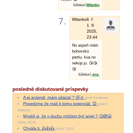
Súhlasí
Milanko
7.
Milanko
6 ⇧
1. 8.
2025,
23:44
No aspoň mám
bohovskú
partiu, kua no
nekúp ju. 😘😘
😘
Súhlasí
-era-
posledné diskutované príspevky
A aj arzenál, mám ukázať ? 🤣☺️
pred 9 hodinami
Povedzme že máš k tomu potenciál. 😊
pred 9
hodinami
Myslíš si, že v duchu môžem byť anjel ? 🤔🫣🥱
včera, 23:35
Chvála ti. 👍👍👍
včera, 23:29