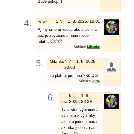
Bude pokoj. :)
4.
-era-
1 ⇧
1. 8. 2025, 19:01
Aj my sme tu všetci ako šialení, a
tiež je zbytočné s nami niečo
robiť... 🙂🙂🙂
Súhlasí
Milanko
5.
Milanko
4 ⇧
1. 8. 2025,
20:00
To platí aj pre mňa ? 🫣😛😘
Súhlasí
-era-
6.
-
5 ⇧
1. 8.
era-
2025, 23:39
Ty si síce výnimočná
výnimka z výnimky,
ale ako jeden z nás si
skrátka jeden z nás.
Amen. 😊