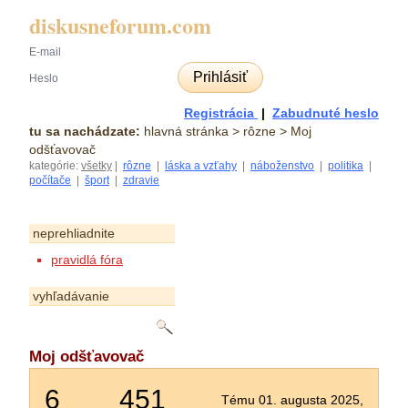
diskusneforum.com
Prihlásiť
Registrácia
|
Zabudnuté heslo
tu sa nachádzate:
hlavná stránka
> rôzne > Moj
odšťavovač
kategórie:
všetky
|
rôzne
|
láska a vzťahy
|
náboženstvo
|
politika
|
počítače
|
šport
|
zdravie
neprehliadnite
pravidlá fóra
vyhľadávanie
Moj odšťavovač
6
451
Tému 01. augusta 2025,