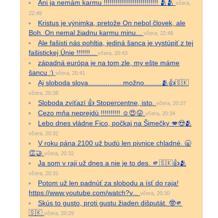
Ani ja nemám karmu !!!!!!!!!!!!!!!!!!!!!!!!!!!! 🫂🫂
včera,
22:49
Kristus je výnimka, pretože On nebol človek, ale
Boh. On nemal žiadnu karmu minu...
včera, 22:48
Ale fašisti nás pohltia, jediná šanca je vystúpiť z tej
fašistickej Únie !!!!!!!...
včera, 20:43
západná európa je na tom zle, my ešte máme
šancu :)
včera, 20:41
Aj sloboda slova..................možno.........🫂👍🇸🇰
včera, 20:38
Sloboda zvíťazí 👍 Stopercentne, isto.
včera, 20:37
Cezo mňa neprejdú !!!!!!!!!! ☺️😍😛
včera, 20:34
Lebo dnes vládne Fico, počkaj na Šimečky 💋😍🫂
včera, 20:32
V roku pána 2100 už budú len pivnice chladné. 🥱
👏🤝
včera, 20:32
Ja som v raji už dnes a nie je to des. 🫵🇸🇰👍🫂
včera, 20:31
Potom už len padnúť za slobodu a ísť do raja!
https://www.youtube.com/watch?v...
včera, 20:30
Skús to gusto, proti gustu žiaden dišputát. 🤓🫵
🇸🇰
včera, 20:29