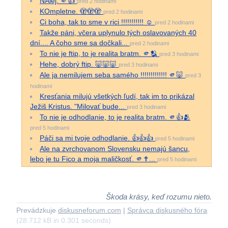
NAlej. 🫵👍
pred 2 hodinami
KOmpletne. 🫣🫣🫣
pred 2 hodinami
Ci boha, tak to sme v rici !!!!!!!!!!! ☺️
pred 2 hodinami
Takže páni, včera uplynulo tých oslavovaných 40
dní.... A čoho sme sa dočkali...
pred 2 hodinami
To nie je ftip, to je realita bratm. 🫵🫂
pred 3 hodinami
Hehe, dobrý ftip. 🐷🐷🐷
pred 3 hodinami
Ale ja nemilujem seba samého !!!!!!!!!!!!! 🫵🐷
pred 3
hodinami
Kresťania milujú všetkých ľudí, tak im to prikázal
Ježiš Kristus. "Milovať bude...
pred 3 hodinami
To nie je odhodlanie, to je realita bratm. 🫵👍🫂
pred 5 hodinami
Páči sa mi tvoje odhodlanie. 👍👍👍
pred 5 hodinami
Ale na zvrchovanom Slovensku nemajú šancu,
lebo je tu Fico a moja maličkosť. 🫵✝...
pred 5 hodinami
Škoda krásy, keď rozumu nieto.
Prevádzkuje
diskusneforum.com
|
Správca diskusného fóra
(28.712 kB in 0.301 seconds)