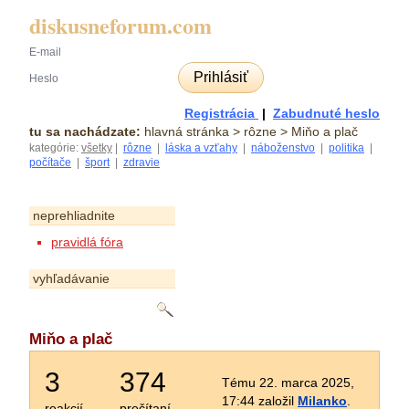
diskusneforum.com
Prihlásiť
Registrácia
|
Zabudnuté heslo
tu sa nachádzate:
hlavná stránka
> rôzne > Miňo a plač
kategórie:
všetky
|
rôzne
|
láska a vzťahy
|
náboženstvo
|
politika
|
počítače
|
šport
|
zdravie
neprehliadnite
pravidlá fóra
vyhľadávanie
Miňo a plač
3
374
Tému 22. marca 2025,
17:44 založil
Milanko
.
reakcií
prečítaní