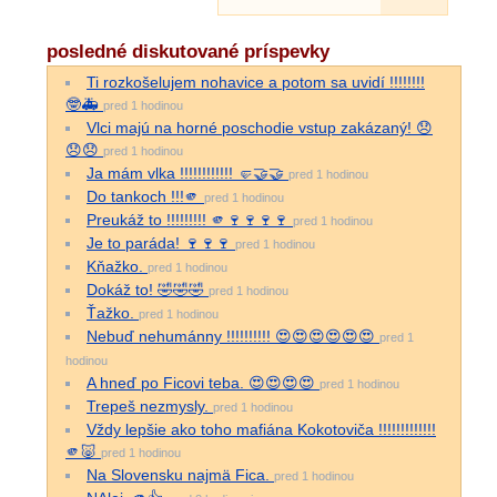
posledné diskutované príspevky
Ti rozkošelujem nohavice a potom sa uvidí !!!!!!!!
🤓🚑
pred 1 hodinou
Vlci majú na horné poschodie vstup zakázaný! 😞
😞😞
pred 1 hodinou
Ja mám vlka !!!!!!!!!!!! 🤛🤝🤝
pred 1 hodinou
Do tankoch !!!🫵
pred 1 hodinou
Preukáž to !!!!!!!!! 🫵🍷🍷🍷🍷
pred 1 hodinou
Je to paráda! 🍷🍷🍷
pred 1 hodinou
Kňažko.
pred 1 hodinou
Dokáž to! 🤣🤣🤣
pred 1 hodinou
Ťažko.
pred 1 hodinou
Nebuď nehumánny !!!!!!!!!! 😍😍😍😍😍😍
pred 1
hodinou
A hneď po Ficovi teba. 😍😍😍😍
pred 1 hodinou
Trepeš nezmysly.
pred 1 hodinou
Vždy lepšie ako toho mafiána Kokotoviča !!!!!!!!!!!!!
🫵🐷
pred 1 hodinou
Na Slovensku najmä Fica.
pred 1 hodinou