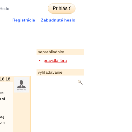
Prihlásiť
Registrácia
|
Zabudnuté heslo
neprehliadnite
pravidlá fóra
vyhľadávanie
 18:18
bre
 si
kej
íri