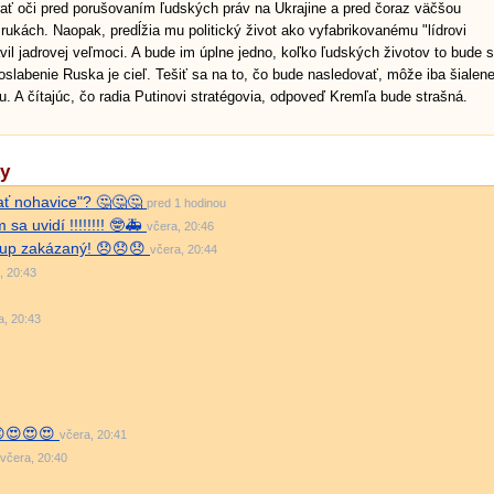
ať oči pred porušovaním ľudských práv na Ukrajine a pred čoraz väčšou
ukách. Naopak, predĺžia mu politický život ako vyfabrikovanému "lídrovi
vil jadrovej veľmoci. A bude im úplne jedno, koľko ľudských životov to bude s
oslabenie Ruska je cieľ. Tešiť sa na to, čo bude nasledovať, môže iba šialen
. A čítajúc, čo radia Putinovi stratégovia, odpoveď Kremľa bude strašná.
ky
ť nohavice"? 🤔🤔🤔
pred 1 hodinou
sa uvidí !!!!!!!! 🤓🚑
včera, 20:46
stup zakázaný! 😞😞😞
včera, 20:44
, 20:43
a, 20:43
😍😍😍😍
včera, 20:41
včera, 20:40