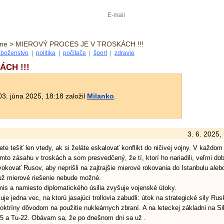
zne > MIEROVÝ PROCES JE V TROSKÁCH !!!
boženstvo
|
politika
|
počítače
|
šport
|
zdravie
CH !!!
3. júna 2025, 18:18 založil
Milanko
.
3. 6. 2025,
e tešiť len vtedy, ak si želáte eskalovať konflikt do ničivej vojny. V každom
mto zásahu v troskách a som presvedčený, že tí, ktorí ho nariadili, veľmi do
vokovať Rusov, aby neprišli na zajtrajšie mierové rokovania do Istanbulu alebo
 už mierové riešenie nebude možné.
is a namiesto diplomatického úsilia zvyšuje vojenské útoky.
e jedna vec, na ktorú jasajúci trollovia zabudli: útok na strategické sily Rus
doktríny dôvodom na použitie nukleárnych zbraní. A na leteckej základni na Sib
95 a Tu-22. Obávam sa, že po dnešnom dni sa už .