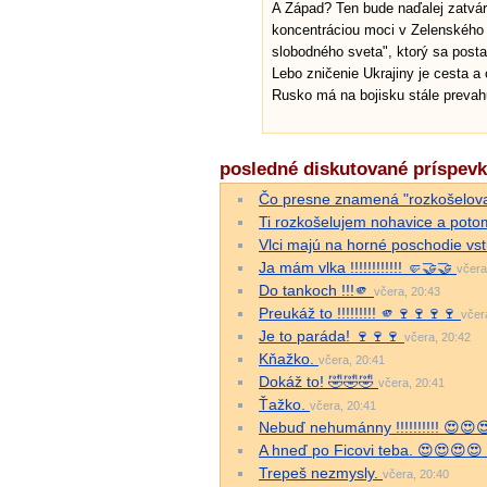
A Západ? Ten bude naďalej zatvár
koncentráciou moci v Zelenského r
slobodného sveta", ktorý sa posta
Lebo zničenie Ukrajiny je cesta a 
Rusko má na bojisku stále prevahu
posledné diskutované príspev
Čo presne znamená "rozkošelova
Ti rozkošelujem nohavice a potom 
Vlci majú na horné poschodie v
Ja mám vlka !!!!!!!!!!!! 🤛🤝🤝
včera
Do tankoch !!!🫵
včera, 20:43
Preukáž to !!!!!!!!! 🫵🍷🍷🍷🍷
včer
Je to paráda! 🍷🍷🍷
včera, 20:42
Kňažko.
včera, 20:41
Dokáž to! 🤣🤣🤣
včera, 20:41
Ťažko.
včera, 20:41
Nebuď nehumánny !!!!!!!!!! 😍😍
A hneď po Ficovi teba. 😍😍😍😍
Trepeš nezmysly.
včera, 20:40