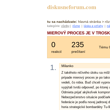
diskusneforum.com
tu sa nachádzate:
hlavná stránka
> rô
kategórie:
všetky
|
rôzne
|
láska a vzťahy
|
ná
MIEROVÝ PROCES JE V TROSKÁ
0
235
Tému 0
reakcií
prečítaní
1.
Milanko
Z takéhoto ničivého útoku sa môžet
prípade mierový proces je po tako
vedeli, čo robia. Buď chceli vypro
vypýtali tvrdú odpoveď, po ktorej
Odmieta prijať akýkoľvek komprom
Nebezpečenstvo situácie podčiarkuj
federácie je podľa novej jadrovej 
horia strategické bombardéry Tu-