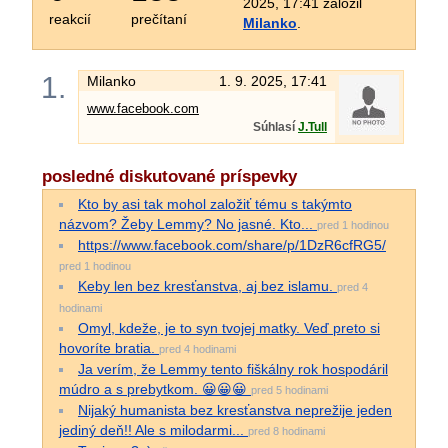
2025, 17:41 založil
reakcií
prečítaní
Milanko
.
1.
Milanko
1. 9. 2025, 17:41
www.facebook.com
Súhlasí
J.Tull
posledné diskutované príspevky
Kto by asi tak mohol založiť tému s takýmto
názvom? Žeby Lemmy? No jasné. Kto...
pred 1 hodinou
https://www.facebook.com/share/p/1DzR6cfRG5/
pred 1 hodinou
Keby len bez kresťanstva, aj bez islamu.
pred 4
hodinami
Omyl, kdeže, je to syn tvojej matky. Veď preto si
hovoríte bratia.
pred 4 hodinami
Ja verím, že Lemmy tento fiškálny rok hospodáril
múdro a s prebytkom. 😀😀😀
pred 5 hodinami
Nijaký humanista bez kresťanstva neprežije jeden
jediný deň!! Ale s milodarmi...
pred 8 hodinami