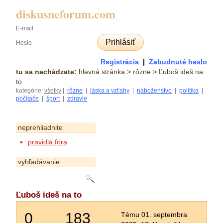
diskusneforum.com
Prihlásiť
Registrácia
|
Zabudnuté heslo
tu sa nachádzate:
hlavná stránka
> rôzne > Ľuboš ideš na
to
kategórie:
všetky
|
rôzne
|
láska a vzťahy
|
náboženstvo
|
politika
|
počítače
|
šport
|
zdravie
neprehliadnite
pravidlá fóra
vyhľadávanie
Ľuboš ideš na to
0
183
Tému 01. septembra