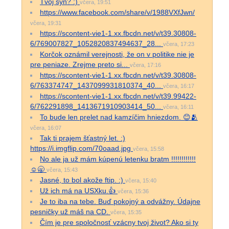
Tvoj syn? :)
včera, 19:51
https://www.facebook.com/share/v/1988VXfJwn/
včera, 19:31
https://scontent-vie1-1.xx.fbcdn.net/v/t39.30808-
6/769007827_1052820837494637_28...
včera, 17:23
Korčok oznámil verejnosti, že on v politike nie je
pre peniaze. Zrejme preto si...
včera, 17:16
https://scontent-vie1-1.xx.fbcdn.net/v/t39.30808-
6/763374747_1437099931810374_40...
včera, 16:17
https://scontent-vie1-1.xx.fbcdn.net/v/t39.99422-
6/762291898_1413671910903414_50...
včera, 16:11
To bude len prelet nad kamzíčim hniezdom. 😊🫂
včera, 16:07
Tak ti prajem šťastný let. :)
https://i.imgflip.com/70oaad.jpg
včera, 15:58
No ale ja už mám kúpenú letenku bratm !!!!!!!!!!!!
☺️🥱
včera, 15:43
Jasné, to bol akože ftip. :)
včera, 15:40
Už ich má na USXku.👍
včera, 15:36
Je to iba na tebe. Buď pokojný a odvážny. Údajne
pesničky už máš na CD.
včera, 15:35
Čím je pre spoločnosť vzácny tvoj život? Ako si ty