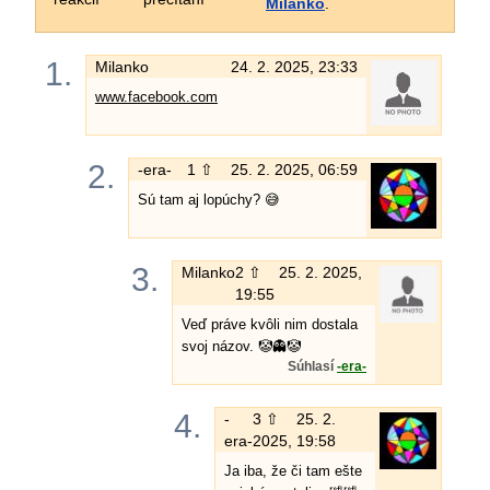
Milanko
.
1.
Milanko
24. 2. 2025, 23:33
www.facebook.com
2.
-era-
1 ⇧
25. 2. 2025, 06:59
Sú tam aj lopúchy? 😅
3.
Milanko
2 ⇧
25. 2. 2025,
19:55
Veď práve kvôli nim dostala
svoj názov. 🤡👻🤡
Súhlasí
-era-
4.
-
3 ⇧
25. 2.
era-
2025, 19:58
Ja iba, že či tam ešte