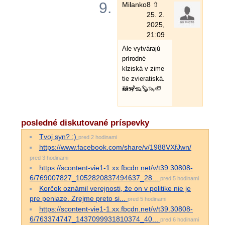
9.
Milanko
8 ⇧
25. 2.
2025,
21:09
Ale vytvárajú
prírodné
klziská v zime
tie zvieratiská.
🦝🦨🦡🦫🦦🦥
posledné diskutované príspevky
Tvoj syn? :)
pred 2 hodinami
https://www.facebook.com/share/v/1988VXfJwn/
pred 3 hodinami
https://scontent-vie1-1.xx.fbcdn.net/v/t39.30808-
6/769007827_1052820837494637_28...
pred 5 hodinami
Korčok oznámil verejnosti, že on v politike nie je
pre peniaze. Zrejme preto si...
pred 5 hodinami
https://scontent-vie1-1.xx.fbcdn.net/v/t39.30808-
6/763374747_1437099931810374_40...
pred 6 hodinami