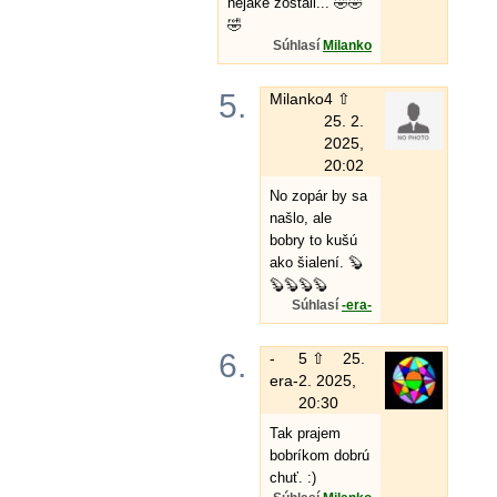
nejaké zostali... 🤣🤣
🤣
Súhlasí
Milanko
5.
Milanko
4 ⇧
25. 2.
2025,
20:02
No zopár by sa
našlo, ale
bobry to kušú
ako šialení. 🦫
🦫🦫🦫🦫
Súhlasí
-era-
6.
-
5 ⇧
25.
era-
2. 2025,
20:30
Tak prajem
bobríkom dobrú
chuť. :)