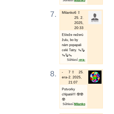
Súhlasí
Milanko
7.
Milanko
6 ⇧
25. 2.
2025,
20:33
Ešteže nežerú
žulu, bo by
nám popapali
celé Tatry. 🦦🦫
🦦🦫🦦
Súhlasí
-era-
8.
-
7 ⇧
25.
era-
2. 2025,
21:07
Potvorky
chlpaté!!! 🤓🤓
🤓
Súhlasí
Milanko