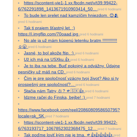
https://scontent-vie1-1.xx.fbcdn.net/v/t39.99422-
6/762291898_1413671910903414_50...
pred 6 hodinami
To bude len prelet nad kamzíčim hniezdom. 😊🫂
pred 6 hodinami
Tak ti prajem šťastný let. :)
https://i.imgflip.com/70oaad.jpg
pred 6 hodinami
No ale ja už mám kúpenú letenku bratm !!!!!!!!!!!!
☺️🥱
pred 6 hodinami
Jasné, to bol akože ftip. :)
pred 6 hodinami
Už ich má na USXku.👍
pred 6 hodinami
Je to iba na tebe. Buď pokojný a odvážny. Údajne
pesničky už máš na CD.
pred 6 hodinami
Čím je pre spoločnosť vzácny tvoj život? Ako si ty
prospešný pre spoločnosť?...
pred 6 hodinami
Stačia nám Tatry, či ? 🫵🇸🇰👍
pred 6 hodinami
Idzme račej do Finska, bejbe! :)
pred 7 hodinami
https://www.facebook.com/reel/2086080958650795?
locale=sk_SK
pred 7 hodinami
https://scontent-vie1-1.xx.fbcdn.net/v/t39.99422-
6/763193717_1067852302368475_12...
pred 7 hodinami
Tak poďme loviť kým nie je tma. 🫵👍👍👍👍👍
pred