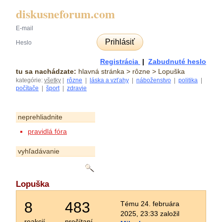
diskusneforum.com
Prihlásiť
Registrácia
|
Zabudnuté heslo
tu sa nachádzate:
hlavná stránka
> rôzne > Lopuška
kategórie:
všetky
|
rôzne
|
láska a vzťahy
|
náboženstvo
|
politika
|
počítače
|
šport
|
zdravie
neprehliadnite
pravidlá fóra
vyhľadávanie
Lopuška
8
483
Tému 24. februára
2025, 23:33 založil
reakcií
prečítaní