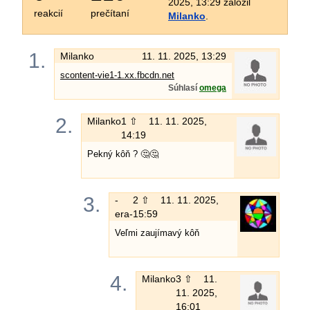
2025, 13:29 založil
reakcií
prečítaní
Milanko
.
1.
Milanko
11. 11. 2025, 13:29
scontent-vie1-1.xx.fbcdn.net
Súhlasí
omega
2.
Milanko
1 ⇧
11. 11. 2025,
14:19
Pekný kôň ? 🤔🤔
3.
-
2 ⇧
11. 11. 2025,
era-
15:59
Veľmi zaujímavý kôň
4.
Milanko
3 ⇧
11.
11. 2025,
16:01