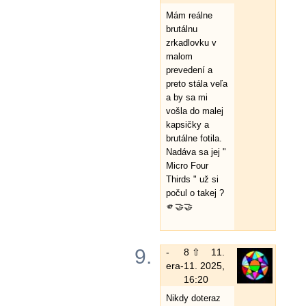
Mám reálne
brutálnu
zrkadlovku v
malom
prevedení a
preto stála veľa
a by sa mi
vošla do malej
kapsičky a
brutálne fotila.
Nadáva sa jej "
Micro Four
Thirds " už si
počul o takej ?
🫵🤝🤝
9.
-
8 ⇧
11.
era-
11. 2025,
16:20
Nikdy doteraz