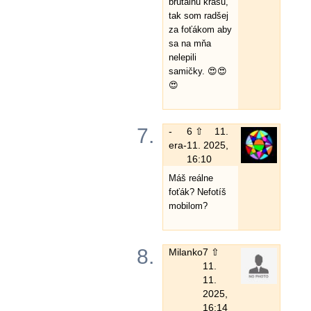
brutálnu krásu,
tak som radšej
za foťákom aby
sa na mňa
nelepili
samičky. 😍😍
😍
7.
-
6 ⇧
11.
era-
11. 2025,
16:10
Máš reálne
foťák? Nefotíš
mobilom?
8.
Milanko
7 ⇧
11.
11.
2025,
16:14