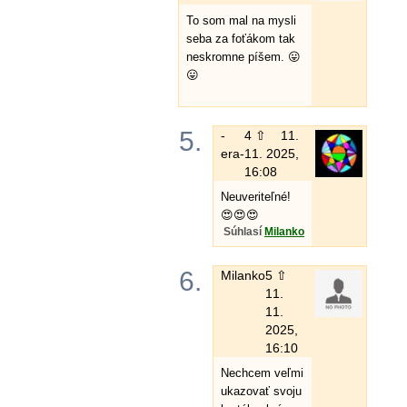
To som mal na mysli
seba za foťákom tak
neskromne píšem. 😛
😛
5.
-
4 ⇧
11.
era-
11. 2025,
16:08
Neuveriteľné!
😍😍😍
Súhlasí
Milanko
6.
Milanko
5 ⇧
11.
11.
2025,
16:10
Nechcem veľmi
ukazovať svoju