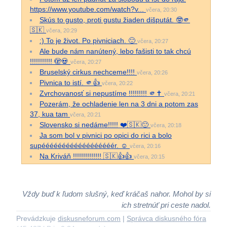
https://www.youtube.com/watch?v...
včera, 20:30
Skús to gusto, proti gustu žiaden dišputát. 🤓🫵
🇸🇰
včera, 20:29
:) To je život. Po pivniciach. 🙂
včera, 20:27
Ale bude nám nanútený, lebo fašisti to tak chcú
!!!!!!!!!!! 🫣💀
včera, 20:27
Bruselský cirkus nechceme!!!!
včera, 20:26
Pivnica to istí. 🫵👍
včera, 20:22
Zvrchovanosť si nepustíme !!!!!!!!! 🫵✝️
včera, 20:21
Pozerám, že ochladenie len na 3 dni a potom zas
37, kua tam
včera, 20:21
Slovensko si nedáme!!!!! ❤️🇸🇰🙂
včera, 20:18
Ja som bol v pivnici po opici do rici a bolo
supéééééééééééééééééér. ☺️
včera, 20:16
Na Kriváň !!!!!!!!!!!!!! 🇸🇰👍👍
včera, 20:15
Vždy buď k ľudom slušný, keď kráčaš nahor. Mohol by si
ich stretnúť pri ceste nadol.
Prevádzkuje
diskusneforum.com
|
Správca diskusného fóra