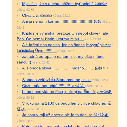
Myslíš si, že v duchu môžem byť anjel ? 🤔🫣🥱
včera, 23:35
Chvála ti. 👍👍👍
včera, 23:29
Ani ja nemám karmu !!!!!!!!!!!!!!!!!!!!!!!!!!!! 🫂🫂
včera,
22:49
Kristus je výnimka, pretože On nebol človek, ale
Boh. On nemal žiadnu karmu minu...
včera, 22:48
Ale fašisti nás pohltia, jediná šanca je vystúpiť z tej
fašistickej Únie !!!!!!!...
včera, 20:43
západná európa je na tom zle, my ešte máme
šancu :)
včera, 20:41
Aj sloboda slova..................možno.........🫂👍🇸🇰
včera, 20:38
Sloboda zvíťazí 👍 Stopercentne, isto.
včera, 20:37
Cezo mňa neprejdú !!!!!!!!!! ☺️😍😛
včera, 20:34
Lebo dnes vládne Fico, počkaj na Šimečky 💋😍🫂
včera, 20:32
V roku pána 2100 už budú len pivnice chladné. 🥱
👏🤝
včera, 20:32
Ja som v raji už dnes a nie je to des. 🫵🇸🇰👍🫂
včera, 20:31
Potom už len padnúť za slobodu a ísť do raja!