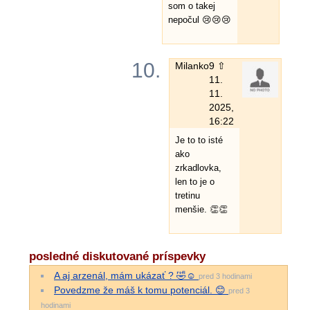
som o takej
nepočul 😢😢😢
10.
Milanko
9 ⇧
11.
11.
2025,
16:22
Je to to isté
ako
zrkadlovka,
len to je o
tretinu
menšie. 👏👏
posledné diskutované príspevky
A aj arzenál, mám ukázať ? 🤣☺️
pred 3 hodinami
Povedzme že máš k tomu potenciál. 😊
pred 3
hodinami