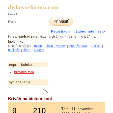
diskusneforum.com
Prihlásiť
Registrácia
|
Zabudnuté heslo
tu sa nachádzate:
hlavná stránka
> rôzne > Kriváň na
bielom koni
kategórie:
všetky
|
rôzne
|
láska a vzťahy
|
náboženstvo
|
politika
|
počítače
|
šport
|
zdravie
neprehliadnite
pravidlá fóra
vyhľadávanie
Kriváň na bielom koni
9
210
Tému 11. novembra