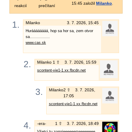
15:45 založil
Milanko
.
reakcií
prečítaní
1.
Milanko
3. 7. 2026, 15:45
Huráááááááá, hop sa hor sa, zem otvor
sa.................
www.cas.sk
2.
Milanko
1 ⇧
3. 7. 2026, 15:59
scontent-vie1-1.xx.fbcdn.net
3.
Milanko
2 ⇧
3. 7. 2026,
17:05
scontent-vie1-1.xx.fbcdn.net
4.
-era-
1 ⇧
3. 7. 2026, 18:49
Všetci tu zomrieeeeeemeeeeeeee