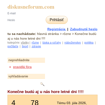
diskusneforum.com
Prihlásiť
Registrácia
|
Zabudnuté heslo
tu sa nachádzate:
hlavná stránka
> rôzne > Konečne budú
aj u nás hore letné dni !!!!
kategórie:
všetky
|
rôzne
|
láska a vzťahy
|
náboženstvo
|
politika
|
počítače
|
šport
|
zdravie
neprehliadnite
pravidlá fóra
vyhľadávanie
Konečne budú aj u nás hore letné dni !!!!
4
78
Tému 03. júla 2026,