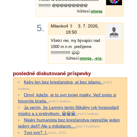
!!!!!!!!!! 🫣🫣🫣🫣🫣🫣🫣🫣🫣
Súhlasí
omega
5.
Milanko
4 ⇧
3. 7. 2026,
18:50
Všetci nie, my bývajúci nad
1000 m.n.m. prežijeme
!!!!!!!!!!!!!!!! 🥱🥱
Súhlasí
omega
,
-era-
posledné diskutované príspevky
Keby len bez kresťanstva, aj bez islamu.
pred 1
hodinou
Omyl, kdeže, je to syn tvojej matky. Veď preto si
hovoríte bratia.
pred 1 hodinou
Ja verím, že Lemmy tento fiškálny rok hospodáril
múdro a s prebytkom. 😀😀😀
pred 1 hodinou
Nijaký humanista bez kresťanstva neprežije jeden
jediný deň!! Ale s milodarmi...
pred 4 hodinami
Tvoj syn? :)
včera, 19:51