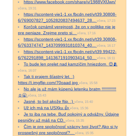
https://www.facebook.com/share/v/1988VXfJwn/
včera, 19:31
https://scontent-vie1-1.xx.fbcdn.net/v/t39.30808-
6/769007827_1052820837494637_28...
včera, 17:23
Korčok oznámil verejnosti, že on v politike nie je
pre peniaze. Zrejme preto si...
včera, 17:16
https://scontent-vie1-1.xx.fbcdn.net/v/t39.30808-
6/763374747_1437099931810374_40...
včera, 16:17
https://scontent-vie1-1.xx.fbcdn.net/v/t39.99422-
6/762291898_1413671910903414_50...
včera, 16:11
To bude len prelet nad kamzíčim hniezdom. 😊🫂
včera, 16:07
Tak ti prajem šťastný let. :)
https://i.imgflip.com/70oaad.jpg
včera, 15:58
No ale ja už mám kúpenú letenku bratm !!!!!!!!!!!!
☺️🥱
včera, 15:43
Jasné, to bol akože ftip. :)
včera, 15:40
Už ich má na USXku.👍
včera, 15:36
Je to iba na tebe. Buď pokojný a odvážny. Údajne
pesničky už máš na CD.
včera, 15:35
Čím je pre spoločnosť vzácny tvoj život? Ako si ty
prospešný pre spoločnosť?...
včera, 15:35