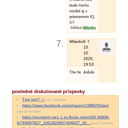
bude trochu
rozdiel aj v
priemernom IQ,
či?
Súhlasí
Milanko
7.
Milanko
6 ⇧
10.
10.
2025,
19:53
Tha ňe. 👍👍👍
posledné diskutované príspevky
Tvoj syn? :)
pred 7 minútami
https://www.facebook.com/share/v/1988VXfJwn/
pred 28 minútami
https://scontent-vie1-1.xx.fbcdn.net/v/t39.30808-
6/769007827_1052820837494637_28...
pred 2 hodinami