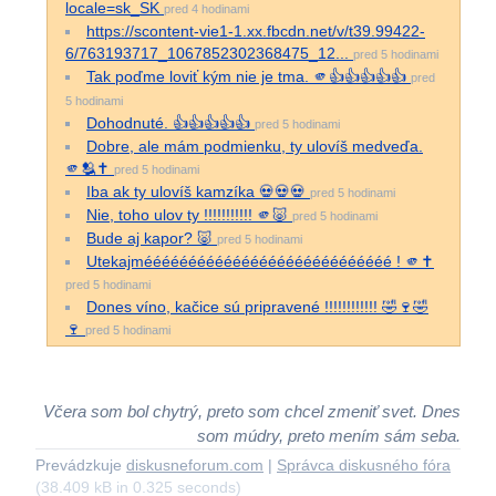
locale=sk_SK
pred 4 hodinami
https://scontent-vie1-1.xx.fbcdn.net/v/t39.99422-
6/763193717_1067852302368475_12...
pred 5 hodinami
Tak poďme loviť kým nie je tma. 🫵👍👍👍👍👍
pred
5 hodinami
Dohodnuté. 👍👍👍👍👍
pred 5 hodinami
Dobre, ale mám podmienku, ty ulovíš medveďa.
🫵🫂✝️
pred 5 hodinami
Iba ak ty ulovíš kamzíka 💀💀💀
pred 5 hodinami
Nie, toho ulov ty !!!!!!!!!!! 🫵🐷
pred 5 hodinami
Bude aj kapor? 🐷
pred 5 hodinami
Utekajméééééééééééééééééééééééééééé ! 🫵✝️
pred 5 hodinami
Dones víno, kačice sú pripravené !!!!!!!!!!!! 🤣🍷🤣
🍷
pred 5 hodinami
Včera som bol chytrý, preto som chcel zmeniť svet. Dnes
som múdry, preto mením sám seba.
Prevádzkuje
diskusneforum.com
|
Správca diskusného fóra
(38.409 kB in 0.325 seconds)