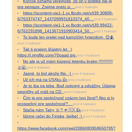
Korčok oznámil verejnosti, že on v politike nie je
pre peniaze. Zrejme preto si...
pred 2 hodinami
https://scontent-vie1-1.xx.fbcdn.net/v/t39.30808-
6/763374747_1437099931810374_40...
pred 3 hodinami
https://scontent-vie1-1.xx.fbcdn.net/v/t39.99422-
6/762291898_1413671910903414_50...
pred 3 hodinami
To bude len prelet nad kamzíčim hniezdom. 😊🫂
pred 3 hodinami
Tak ti prajem šťastný let. :)
https://i.imgflip.com/70oaad.jpg
pred 4 hodinami
No ale ja už mám kúpenú letenku bratm !!!!!!!!!!!!
☺️🥱
pred 4 hodinami
Jasné, to bol akože ftip. :)
pred 4 hodinami
Už ich má na USXku.👍
pred 4 hodinami
Je to iba na tebe. Buď pokojný a odvážny. Údajne
pesničky už máš na CD.
pred 4 hodinami
Čím je pre spoločnosť vzácny tvoj život? Ako si ty
prospešný pre spoločnosť?...
pred 4 hodinami
Stačia nám Tatry, či ? 🫵🇸🇰👍
pred 4 hodinami
Idzme račej do Finska, bejbe! :)
pred 4 hodinami
https://www.facebook.com/reel/2086080958650795?