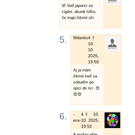
🤣 Veď japonci sú
cigáni, akurát toľko,
že majú šikmé oči.
5.
Milanko
4 ⇧
10.
10.
2025,
19:50
Aj ja mám
šikmé keď sa
zobudím po
opici do rici. 😍
😍😍
6.
-
4 ⇧
10.
era-
10. 2025,
19:52
A možno ešte