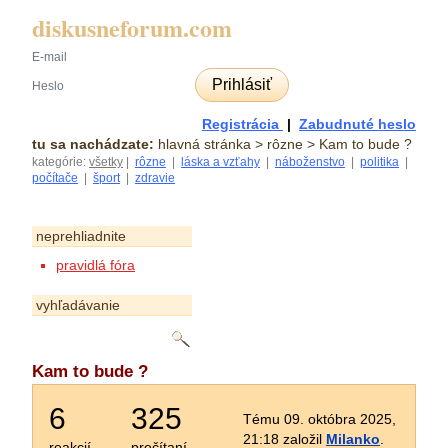
diskusneforum.com
Prihlásiť
Registrácia
|
Zabudnuté heslo
tu sa nachádzate:
hlavná stránka
> rôzne > Kam to bude ?
kategórie:
všetky
|
rôzne
|
láska a vzťahy
|
náboženstvo
|
politika
|
počítače
|
šport
|
zdravie
neprehliadnite
pravidlá fóra
vyhľadávanie
Kam to bude ?
6
325
Tému 09. októbra 2025,
21:18 založil
Milanko
.
reakcií
prečítaní