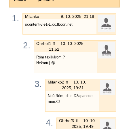
1.
Milanko
9. 10. 2025, 21:18
scontent-vie1-1.xx.fbcdn.net
2.
Ohrheľ
1 ⇧
10. 10. 2025,
11:52
Róm taxikárom ?
Nežartuj 🤓
3.
Milanko
2 ⇧
10. 10.
2025, 19:31
Noú Róm, di is Džapanese
men.😛
4.
Ohrheľ
3 ⇧
10. 10.
2025, 19:49