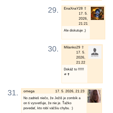
29.
EnaXnaY
28 ⇧
17. 5.
2026,
21:21
Ale diskutuje ;)
30.
Milanko
29 ⇧
17. 5.
2026,
21:22
Dokáž to !!!!!!
🫵✝️
31.
omega
17. 5. 2026, 21:23
No zadrieš niečo, že Ježiš je zombík a
on ti vysvetľuje, že nie je. Ťažko
povedať, kto robí väčšiu chybu. :)