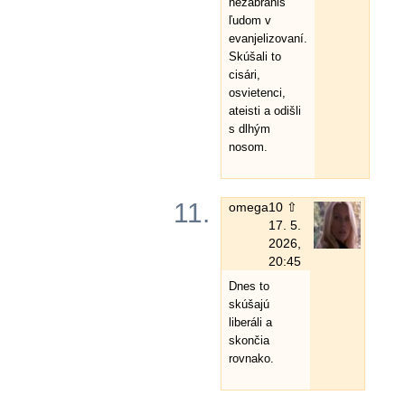
nezabrániš
ľudom v
evanjelizovaní.
Skúšali to
cisári,
osvietenci,
ateisti a odišli
s dlhým
nosom.
11.
omega
10 ⇧
17. 5.
2026,
20:45
Dnes to
skúšajú
liberáli a
skončia
rovnako.