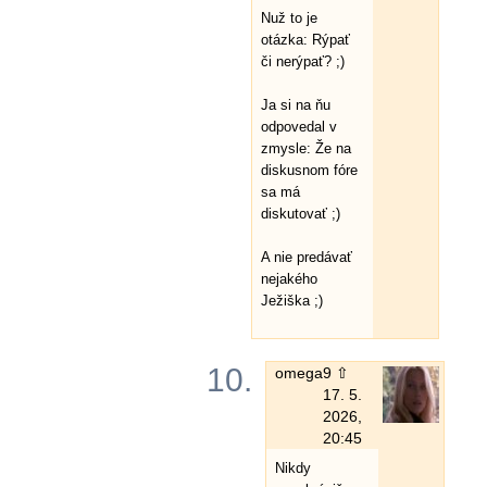
Nuž to je
otázka: Rýpať
či nerýpať? ;)
Ja si na ňu
odpovedal v
zmysle: Že na
diskusnom fóre
sa má
diskutovať ;)
A nie predávať
nejakého
Ježiška ;)
10.
omega
9 ⇧
17. 5.
2026,
20:45
Nikdy