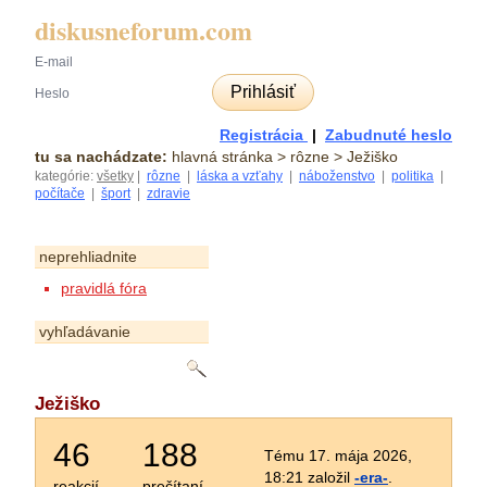
diskusneforum.com
Prihlásiť
Registrácia
|
Zabudnuté heslo
tu sa nachádzate:
hlavná stránka
> rôzne > Ježiško
kategórie:
všetky
|
rôzne
|
láska a vzťahy
|
náboženstvo
|
politika
|
počítače
|
šport
|
zdravie
neprehliadnite
pravidlá fóra
vyhľadávanie
Ježiško
46
188
Tému 17. mája 2026,
18:21 založil
-era-
.
reakcií
prečítaní