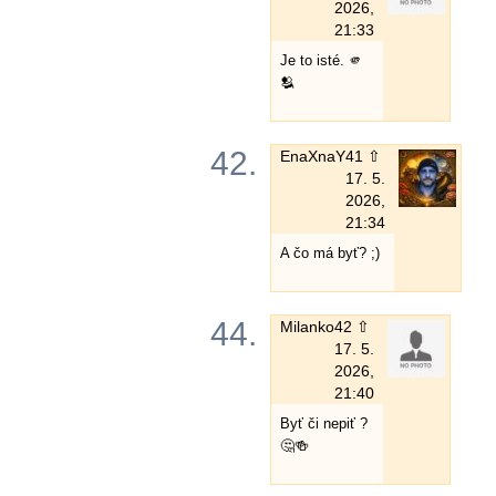
2026,
21:33
Je to isté. 🫵
🫂
42.
EnaXnaY
41 ⇧
17. 5.
2026,
21:34
A čo má byť? ;)
44.
Milanko
42 ⇧
17. 5.
2026,
21:40
Byť či nepiť ?
🤔🍻