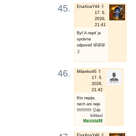
45.
EnaXnaY
44 ⇧
17. 5.
2026,
21:41
Byť A nepiť je
správna
odpoveď 🤣🤣🤣
;)
46.
Milanko
45 ⇧
17. 5.
2026,
21:42
Kto nepije,
nech ani neje
!!!!!!!!!!!! 🙂👍
Súhlasí
Marxista98
EnaXnaY
46 ⇧