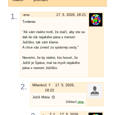
1.
-era-
17. 5. 2026, 18:21
Tvrdenie:
"Ak vám niekto tvrdí, že stačí, aby ste sa
dali do rúk nejakého pána s menom
Ježiško, tak vám klame.
A chce vás zviesť zo správnej cesty."
Neverím, že by niekto, kto hovorí, že
Ježiš je Spása, mal na mysli nejakého
pána s menom Ježiško.
2.
Milanko
1 ⇧
17. 5. 2026,
18:22
Ježiš Mária. 😊
Súhlasí
-era-
-
2 ⇧
17. 5. 2026,