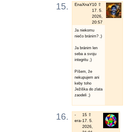
15.
EnaXnaY
10 ⇧
17. 5.
2026,
20:57
Ja niekomu
niečo bránim? ;)
Ja bránim len
seba a svoju
integritu ;)
Píšem, že
nekupujem ani
keby toho
Ježiška do zlata
zaodeli ;)
16.
-
15 ⇧
era-
17. 5.
2026,