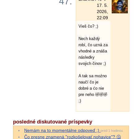
47.
17. 5.
2026,
22:09
Vieš čo? ;)
Nech každý
robí, čo uzná za
vhodné a znáša
následky
svojich činov ;)
A tak sa moźno
naučí čo je
dobré a ćo nie
pre neho 🤣🤣🤣
;)
posledné diskutované príspevky
Nemám na to momentálne odpoveď ;)
pred 1 hodinou
Čo presne znamená "rozkošelovať nohavice"? 🤔