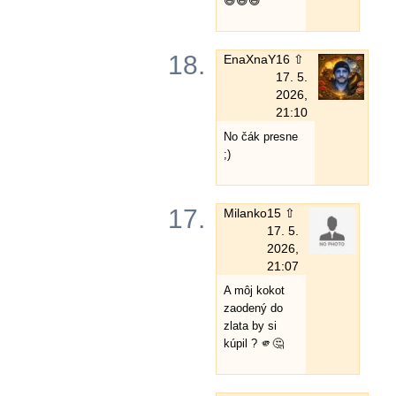
😅😅😅
18.
EnaXnaY
16 ⇧
17. 5.
2026,
21:10
No čák presne
;)
17.
Milanko
15 ⇧
17. 5.
2026,
21:07
A môj kokot
zaodený do
zlata by si
kúpil ? 🫵🤔