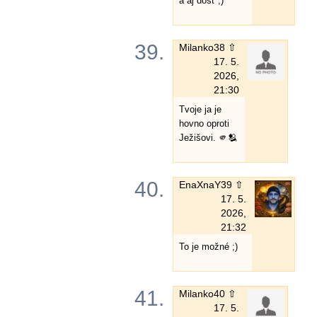
a aj dosť ;)
39.
Milanko
38 ⇧
17. 5.
2026,
21:30
Tvoje ja je
hovno oproti
Ježišovi. 🫵🫂
40.
EnaXnaY
39 ⇧
17. 5.
2026,
21:32
To je možné ;)
41.
Milanko
40 ⇧
17. 5.