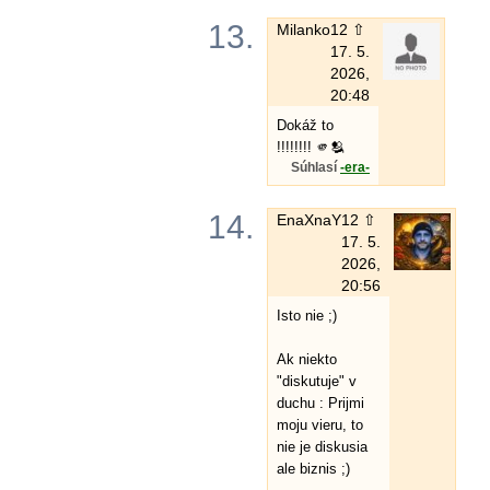
13.
Milanko
12 ⇧
17. 5.
2026,
20:48
Dokáž to
!!!!!!!! 🫵🫂
Súhlasí
-era-
14.
EnaXnaY
12 ⇧
17. 5.
2026,
20:56
Isto nie ;)
Ak niekto
"diskutuje" v
duchu : Prijmi
moju vieru, to
nie je diskusia
ale biznis ;)