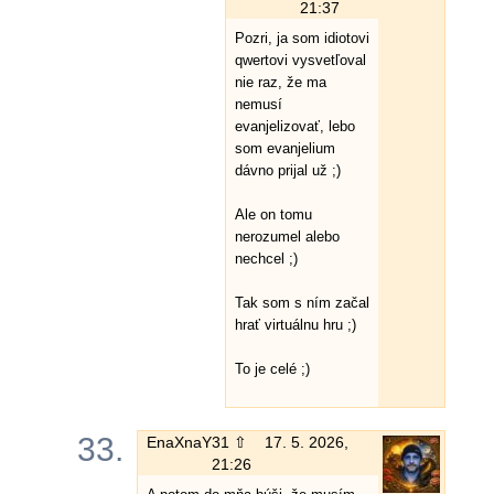
21:37
Pozri, ja som idiotovi
qwertovi vysvetľoval
nie raz, že ma
nemusí
evanjelizovať, lebo
som evanjelium
dávno prijal už ;)
Ale on tomu
nerozumel alebo
nechcel ;)
Tak som s ním začal
hrať virtuálnu hru ;)
To je celé ;)
33.
EnaXnaY
31 ⇧
17. 5. 2026,
21:26