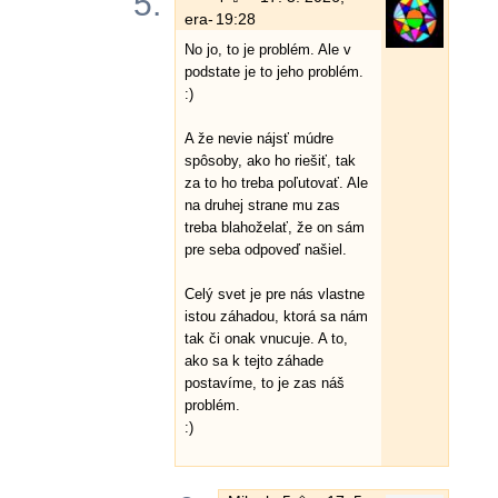
5.
era-
19:28
No jo, to je problém. Ale v
podstate je to jeho problém.
:)
A že nevie nájsť múdre
spôsoby, ako ho riešiť, tak
za to ho treba poľutovať. Ale
na druhej strane mu zas
treba blahoželať, že on sám
pre seba odpoveď našiel.
Celý svet je pre nás vlastne
istou záhadou, ktorá sa nám
tak či onak vnucuje. A to,
ako sa k tejto záhade
postavíme, to je zas náš
problém.
:)