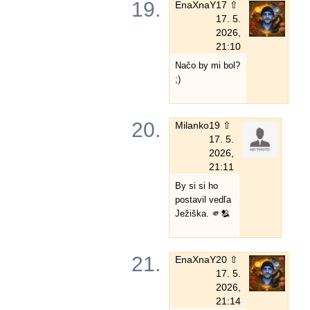
19.
EnaXnaY
17 ⇧
17. 5.
2026,
21:10
Načo by mi bol?
;)
20.
Milanko
19 ⇧
17. 5.
2026,
21:11
By si si ho
postavil vedľa
Ježiška. 🫵🫂
21.
EnaXnaY
20 ⇧
17. 5.
2026,
21:14