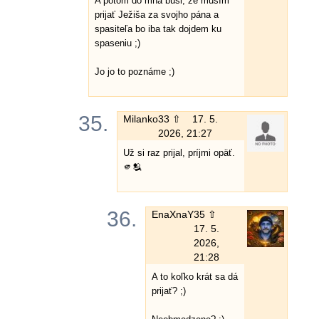
A potom do mňa búši, že musím
prijať Ježiša za svojho pána a
spasiteľa bo iba tak dojdem ku
spaseniu ;)
Jo jo to poznáme ;)
35.
Milanko
33 ⇧
17. 5.
2026, 21:27
Už si raz prijal, príjmi opäť.
🫵🫂
36.
EnaXnaY
35 ⇧
17. 5.
2026,
21:28
A to koľko krát sa dá
prijať? ;)