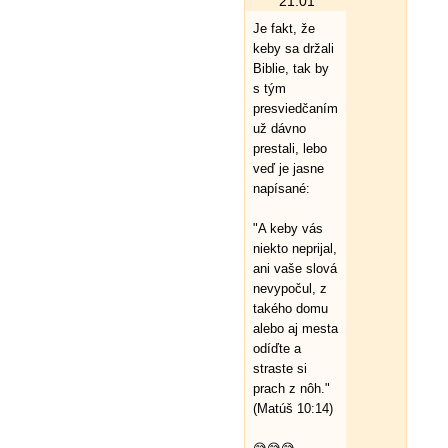
21:01
Je fakt, že
keby sa držali
Biblie, tak by
s tým
presviedčaním
už dávno
prestali, lebo
veď je jasne
napísané:
"A keby vás
niekto neprijal,
ani vaše slová
nevypočul, z
takého domu
alebo aj mesta
odíďte a
straste si
prach z nôh."
(Matúš 10:14)