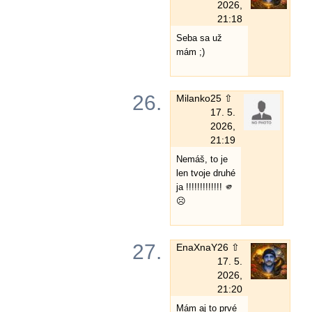
2026,
21:18
Seba sa už
mám ;)
26.
Milanko
25 ⇧
17. 5.
2026,
21:19
Nemáš, to je
len tvoje druhé
ja !!!!!!!!!!!!! 🫵
☹️
27.
EnaXnaY
26 ⇧
17. 5.
2026,
21:20
Mám aj to prvé