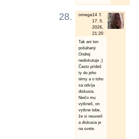
28.
omega
14 ⇧
17. 5.
2026,
21:20
Tak ani ten
pošahaný
Ondrej
nediskutuje ;)
Často prídeš
ty do jeho
témy a o toho
sa odvíja
diskusia.
Niečo mu
vytkneš, on
vytkne tebe,
že si neuveril
a diskusia je
na svete.