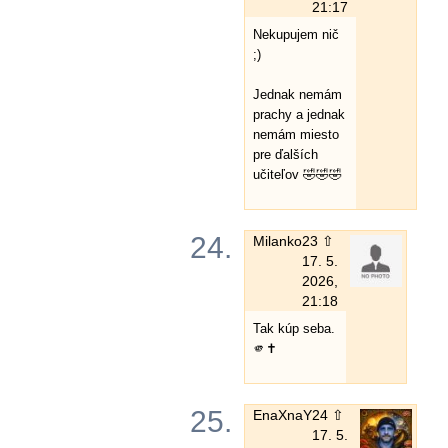
21:17
Nekupujem nič
;)
Jednak nemám
prachy a jednak
nemám miesto
pre ďalších
učiteľov 🤣🤣🤣
24.
Milanko
23 ⇧
17. 5.
2026,
21:18
Tak kúp seba.
🫵✝️
25.
EnaXnaY
24 ⇧
17. 5.