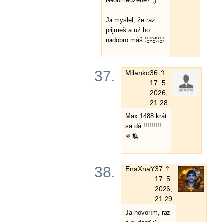
Neobmedzene? ;)
Ja myslel, že raz
prijmeš a uź ho
nadobro máš 🤣🤣🤣
37.
Milanko
36 ⇧
17. 5.
2026,
21:28
Max.1488 krát
sa dá !!!!!!!!!
🫵🫂
38.
EnaXnaY
37 ⇧
17. 5.
2026,
21:29
Ja hovorím, raz