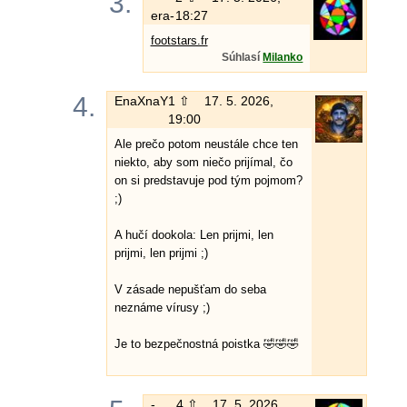
3.
era-
18:27
footstars.fr
Súhlasí
Milanko
4.
EnaXnaY
1 ⇧
17. 5. 2026,
19:00
Ale prečo potom neustále chce ten
niekto, aby som niečo prijímal, čo
on si predstavuje pod tým pojmom?
;)
A hučí dookola: Len prijmi, len
prijmi, len prijmi ;)
V zásade nepušťam do seba
neznáme vírusy ;)
Je to bezpečnostná poistka 🤣🤣🤣
-
4 ⇧
17. 5. 2026,