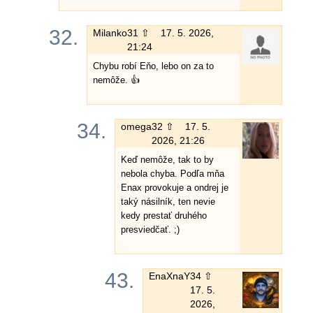
32.
Milanko
31 ⇧
17. 5. 2026,
21:24
Chybu robí Eňo, lebo on za to
nemôže. 👍
34.
omega
32 ⇧
17. 5.
2026, 21:26
Keď nemôže, tak to by
nebola chyba. Podľa mňa
Enax provokuje a ondrej je
taký násilník, ten nevie
kedy prestať druhého
presviedčať. ;)
43.
EnaXnaY
34 ⇧
17. 5.
2026,