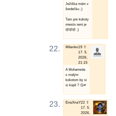
Ježiška mám v
šerdečku ;)
Tam pre kokoty
miesto neni je
🤣🤣🤣 ;)
22.
Milanko
19 ⇧
17. 5.
2026,
21:15
A Mohameda
s malým
kokotom by si
si kúpil ? 🤔🫵
23.
EnaXnaY
22 ⇧
17. 5.
2026,