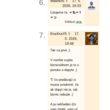
6.
Milanko
5 ⇧
17. 5.
2026, 19:33
Ľutujeme ťa. 🫵🫂🫵✝️
🫵🤝
Súhlasí
-era-
7.
EnaXnaY
5 ⇧
17.
5. 2026,
19:48
Tak za prvé ;)
V tomhle svjete
biznisoidnom je to o
ponuke a dopyte ;)
Tí čo predávajú si
musia uvedomiť, že
ak dopyt nie je, tak
biznis nebude ;)
A ja nehľadám (čo
som stratil, som uź