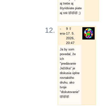
aj tretie aj
štyridsiate piate
aj sté 🤣🤣🤣 ;)
12.
-
9 ⇧
era-
17. 5.
2026,
20:47
Ja by som
povedal, že
ich
"predávanie
Ježiška" je
diskusia úplne
rovnakého
druhu, ako
tvoje
"diskutovanie"
🤣🤣🤣