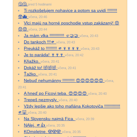
🤔🤔
pred 5 hodinami
Ti rozkošelujem nohavice a potom sa uvidí !!!!!!!!
🤓🚑
včera, 20:46
Vlci majú na horné poschodie vstup zakázaný! 😞
😞😞
včera, 20:44
Ja mám vlka !!!!!!!!!!!! 🤛🤝🤝
včera, 20:43
Do tankoch !!!🫵
včera, 20:43
Preukáž to !!!!!!!!! 🫵🍷🍷🍷🍷
včera, 20:43
Je to paráda! 🍷🍷🍷
včera, 20:42
Kňažko.
včera, 20:41
Dokáž to! 🤣🤣🤣
včera, 20:41
Ťažko.
včera, 20:41
Nebuď nehumánny !!!!!!!!!! 😍😍😍😍😍😍
včera,
20:41
A hneď po Ficovi teba. 😍😍😍😍
včera, 20:40
Trepeš nezmysly.
včera, 20:40
Vždy lepšie ako toho mafiána Kokotoviča !!!!!!!!!!!!!
🫵🐷
včera, 20:40
Na Slovensku najmä Fica.
včera, 20:39
NAlej. 🫵👍
včera, 20:35
KOmpletne. 🫣🫣🫣
včera, 20:35