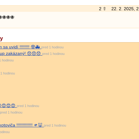
2 ⇧
22. 2. 2025, 
🐝🐝🐝🐝
ky
sa uvidí !!!!!!!! 🤓🚑
pred 1 hodinou
stup zakázaný! 😞😞😞
pred 1 hodinou
1 hodinou
 1 hodinou
😍😍😍😍
pred 1 hodinou
pred 1 hodinou
oviča !!!!!!!!!!!!! 🫵🐷
pred 1 hodinou
hodinou