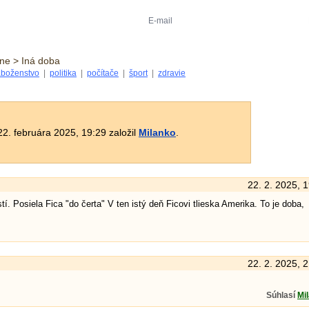
ne > Iná doba
boženstvo
|
politika
|
počítače
|
šport
|
zdravie
2. februára 2025, 19:29 založil
Milanko
.
22. 2. 2025, 
. Posiela Fica "do čerta" V ten istý deň Ficovi tlieska Amerika. To je doba,
22. 2. 2025, 
Súhlasí
Mi