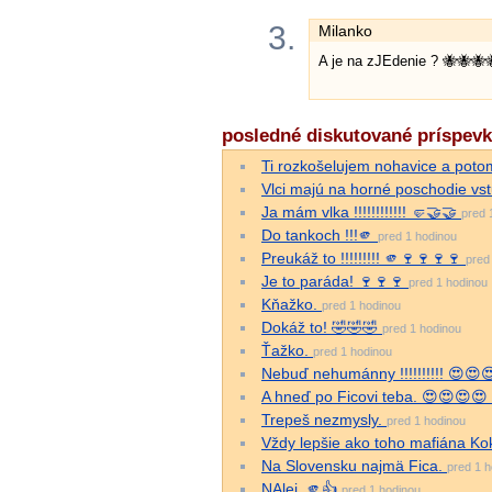
3.
Milanko
A je na zJEdenie ? 🐝🐝🐝
posledné diskutované príspev
Ti rozkošelujem nohavice a potom 
Vlci majú na horné poschodie v
Ja mám vlka !!!!!!!!!!!! 🤛🤝🤝
pred 
Do tankoch !!!🫵
pred 1 hodinou
Preukáž to !!!!!!!!! 🫵🍷🍷🍷🍷
pred
Je to paráda! 🍷🍷🍷
pred 1 hodinou
Kňažko.
pred 1 hodinou
Dokáž to! 🤣🤣🤣
pred 1 hodinou
Ťažko.
pred 1 hodinou
Nebuď nehumánny !!!!!!!!!! 😍😍
A hneď po Ficovi teba. 😍😍😍😍
Trepeš nezmysly.
pred 1 hodinou
Vždy lepšie ako toho mafiána Kokot
Na Slovensku najmä Fica.
pred 1 
NAlej. 🫵👍
pred 1 hodinou