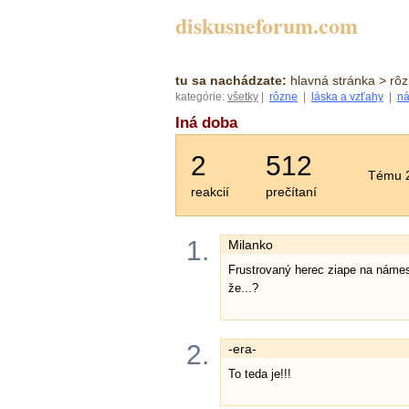
diskusneforum.com
tu sa nachádzate:
hlavná stránka
> rôz
kategórie:
všetky
|
rôzne
|
láska a vzťahy
|
ná
Iná doba
2
512
Tému 2
reakcií
prečítaní
1.
Milanko
Frustrovaný herec ziape na námestí
že...?
2.
-era-
To teda je!!!