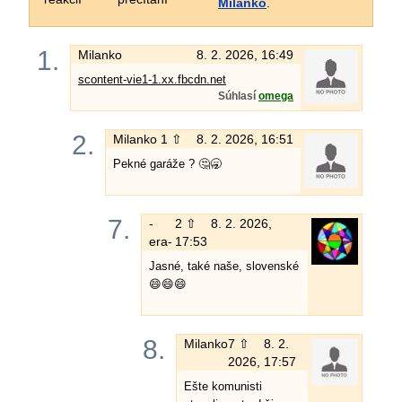
Milanko
.
1.
Milanko
8. 2. 2026, 16:49
scontent-vie1-1.xx.fbcdn.net
Súhlasí
omega
2.
Milanko
1 ⇧
8. 2. 2026, 16:51
Pekné garáže ? 🤔🥱
7.
-
2 ⇧
8. 2. 2026,
era-
17:53
Jasné, také naše, slovenské
😄😄😄
8.
Milanko
7 ⇧
8. 2.
2026, 17:57
Ešte komunisti