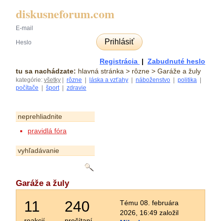
diskusneforum.com
Prihlásiť
Registrácia
|
Zabudnuté heslo
tu sa nachádzate:
hlavná stránka
> rôzne > Garáže a žuly
kategórie:
všetky
|
rôzne
|
láska a vzťahy
|
náboženstvo
|
politika
|
počítače
|
šport
|
zdravie
neprehliadnite
pravidlá fóra
vyhľadávanie
Garáže a žuly
11
240
Tému 08. februára
2026, 16:49 založil
reakcií
prečítaní