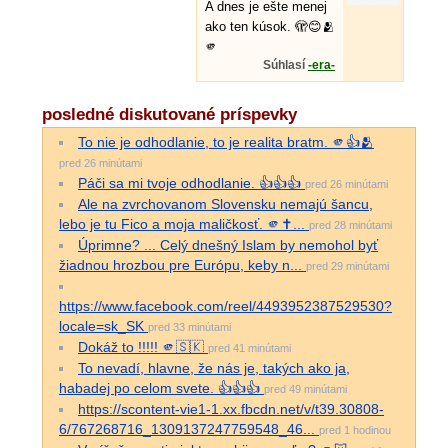
A dnes je ešte menej
ako ten kúsok. 🫣😊🫂
🫵
Súhlasí
-era-
posledné diskutované príspevky
To nie je odhodlanie, to je realita bratm. 🫵👍🫂
pred 26 minútami
Páči sa mi tvoje odhodlanie. 👍👍👍
pred 26 minútami
Ale na zvrchovanom Slovensku nemajú šancu,
lebo je tu Fico a moja maličkosť. 🫵✝...
pred 28 minútami
Úprimne? ... Celý dnešný Islam by nemohol byť
žiadnou hrozbou pre Európu, keby n...
pred 29 minútami
https://www.facebook.com/reel/4493952387529530?
locale=sk_SK
pred 33 minútami
Dokáž to !!!!! 🫵🇸🇰
pred 41 minútami
To nevadí, hlavne, že nás je, takých ako ja,
habadej po celom svete. 👍👍👍
pred 49 minútami
https://scontent-vie1-1.xx.fbcdn.net/v/t39.30808-
6/767268716_1309137247759548_46...
pred 1 hodinou