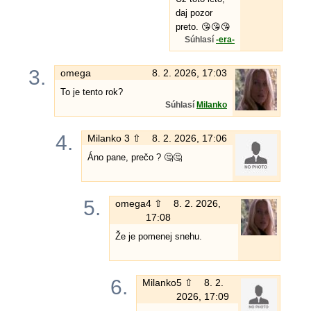
daj pozor
preto. 😘😘😘
Súhlasí
-era-
3.
omega
8. 2. 2026, 17:03
To je tento rok?
Súhlasí
Milanko
4.
Milanko
3 ⇧
8. 2. 2026, 17:06
Áno pane, prečo ? 🤔🤔
5.
omega
4 ⇧
8. 2. 2026,
17:08
Že je pomenej snehu.
6.
Milanko
5 ⇧
8. 2.
2026, 17:09