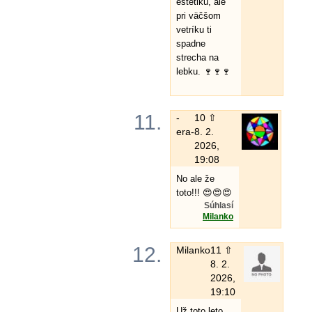
estetiku, ale
pri väčšom
vetríku ti
spadne
strecha na
lebku. 🍷🍷🍷
11.
-
10 ⇧
era-
8. 2.
2026,
19:08
No ale že
toto!!! 😍😍😍
Súhlasí
Milanko
12.
Milanko
11 ⇧
8. 2.
2026,
19:10
Už toto leto,