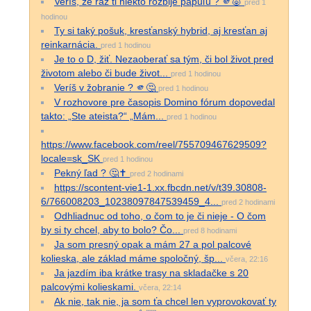
Veríš, že raz ti niekto rozbije papuľu ? 🫵🐷
pred 1
hodinou
Ty si taký pošuk, kresťanský hybrid, aj kresťan aj
reinkarnácia.
pred 1 hodinou
Je to o D, žiť. Nezaoberať sa tým, či bol život pred
životom alebo či bude život...
pred 1 hodinou
Veríš v žobranie ? 🫵🤔
pred 1 hodinou
V rozhovore pre časopis Domino fórum dopovedal
takto: „Ste ateista?“ „Mám...
pred 1 hodinou
https://www.facebook.com/reel/755709467629509?
locale=sk_SK
pred 1 hodinou
Pekný ľad ? 🤔✝️
pred 2 hodinami
https://scontent-vie1-1.xx.fbcdn.net/v/t39.30808-
6/766008203_10238097847539459_4...
pred 2 hodinami
Odhliadnuc od toho, o čom to je či nieje - O čom
by si ty chcel, aby to bolo? Čo...
pred 8 hodinami
Ja som presný opak a mám 27 a pol palcové
kolieska, ale základ máme spoločný, šp...
včera, 22:16
Ja jazdím iba krátke trasy na skladačke s 20
palcovými kolieskami.
včera, 22:14
Ak nie, tak nie, ja som ťa chcel len vyprovokovať ty