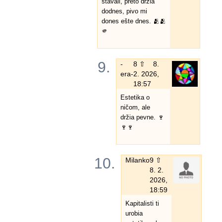
stavali, preto držia
dodnes, pivo mi
dones ešte dnes. 🫂🫂
🫵
9.
-
8 ⇧
8.
era-
2. 2026,
18:57
Estetika o
ničom, ale
držia pevne. 🍷
🍷🍷
10.
Milanko
9 ⇧
8. 2.
2026,
18:59
Kapitalisti ti
urobia