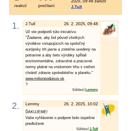
2025, 09:48 založil
reakcií
prečítaní
J.Tull
.
1.
J.Tull
26. 2. 2025, 09:48
Už ste podporili túto iniciatívu:
"Žiadame, aby bol pôvod všetkých
výrobkov vstupujúcich na spoločný
európsky trh jasne a zreteľne uvedený na
potravine a aby tieto výrobky spĺňali
environmentálne, zdravotné a pracovné
normy platné na vnútornom trhu s cieľom
chrániť zdravie spotrebiteľov a planétu."
www.milionpodpisov.sk
?
Súhlasí
Lemmy
2.
Lemmy
26. 2. 2025, 10:02
ĎAKUJEME!
Vaše vyhlásenie o podpore bolo úspešne
predložené
Súhlasí
J.Tull