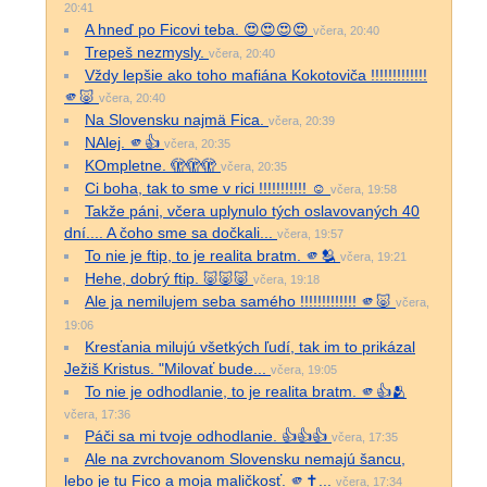
20:41
A hneď po Ficovi teba. 😍😍😍😍
včera, 20:40
Trepeš nezmysly.
včera, 20:40
Vždy lepšie ako toho mafiána Kokotoviča !!!!!!!!!!!!!
🫵🐷
včera, 20:40
Na Slovensku najmä Fica.
včera, 20:39
NAlej. 🫵👍
včera, 20:35
KOmpletne. 🫣🫣🫣
včera, 20:35
Ci boha, tak to sme v rici !!!!!!!!!!! ☺️
včera, 19:58
Takže páni, včera uplynulo tých oslavovaných 40
dní.... A čoho sme sa dočkali...
včera, 19:57
To nie je ftip, to je realita bratm. 🫵🫂
včera, 19:21
Hehe, dobrý ftip. 🐷🐷🐷
včera, 19:18
Ale ja nemilujem seba samého !!!!!!!!!!!!! 🫵🐷
včera,
19:06
Kresťania milujú všetkých ľudí, tak im to prikázal
Ježiš Kristus. "Milovať bude...
včera, 19:05
To nie je odhodlanie, to je realita bratm. 🫵👍🫂
včera, 17:36
Páči sa mi tvoje odhodlanie. 👍👍👍
včera, 17:35
Ale na zvrchovanom Slovensku nemajú šancu,
lebo je tu Fico a moja maličkosť. 🫵✝...
včera, 17:34