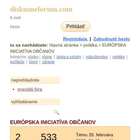
diskusneforum.com
Prihlásiť
Registrácia
|
Zabudnuté heslo
tu sa nachádzate:
hlavná stránka
> politika > EURÓPSKA
INICIATÍVA OBČANOV
kategórie:
všetky
|
rôzne
|
láska a vzťahy
|
náboženstvo
|
politika
|
počítače
|
šport
|
zdravie
neprehliadnite
pravidlá fóra
vyhľadávanie
EURÓPSKA INICIATÍVA OBČANOV
2
533
Tému 26. februára