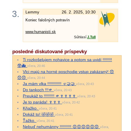
3.
Lemmy
26. 2. 2025, 10:30
Koniec falošných potravín
www.humanisti.sk
Súhlasí
J.Tull
posledné diskutované príspevky
Ti rozkošelujem nohavice a potom sa uvidí !!!!!!!!
🤓🚑
včera, 20:46
Vlci majú na horné poschodie vstup zakázaný! 😞
😞😞
včera, 20:44
Ja mám vlka !!!!!!!!!!!! 🤛🤝🤝
včera, 20:43
Do tankoch !!!🫵
včera, 20:43
Preukáž to !!!!!!!!! 🫵🍷🍷🍷🍷
včera, 20:43
Je to paráda! 🍷🍷🍷
včera, 20:42
Kňažko.
včera, 20:41
Dokáž to! 🤣🤣🤣
včera, 20:41
Ťažko.
včera, 20:41
Nebuď nehumánny !!!!!!!!!! 😍😍😍😍😍😍
včera,