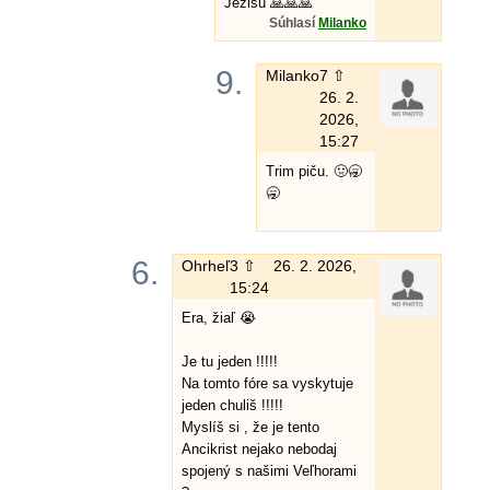
Ježišu 🙏🙏🙏
Súhlasí
Milanko
9.
Milanko
7 ⇧
26. 2.
2026,
15:27
Trim piču. 🤢🥱
🥱
6.
Ohrheľ
3 ⇧
26. 2. 2026,
15:24
Era, žiaľ 😭
Je tu jeden !!!!!
Na tomto fóre sa vyskytuje
jeden chuliš !!!!!
Myslíš si , že je tento
Ancikrist nejako nebodaj
spojený s našimi Veľhorami