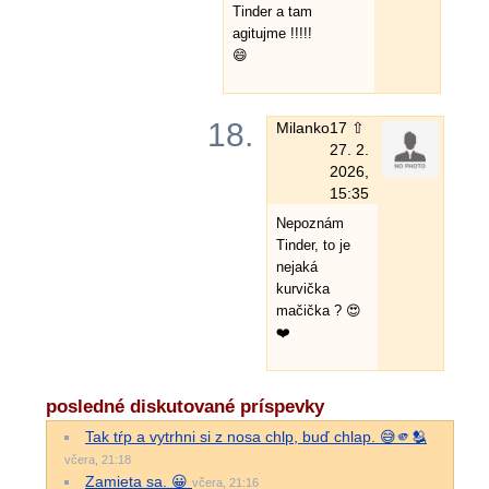
Tinder a tam
agitujme !!!!!
😄
18.
Milanko
17 ⇧
27. 2.
2026,
15:35
Nepoznám
Tinder, to je
nejaká
kurvička
mačička ? 😍
❤️
posledné diskutované príspevky
Tak tŕp a vytrhni si z nosa chlp, buď chlap. 😅🫵🫂
včera, 21:18
Zamieta sa. 😀
včera, 21:16