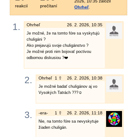
2026, 10:35 založil
reakcií
prečítaní
Ohrheľ
.
1.
Ohrheľ
26. 2. 2026, 10:35
Je možné, že na tomto fóre sa vyskytujú
chuligáni ?
Ako prejavujú svoje chuligánstvo ?
Je možné proti nim bojovať poctivou
odbornou diskusiou ?❤️
2.
Ohrheľ
1 ⇧
26. 2. 2026, 10:38
Je možné badať chuligánov aj vo
Vysokých Tatrách ???☺️
3.
-era-
1 ⇧
26. 2. 2026, 11:18
Nie, na tomto fóre sa nevyskytuje
žiaden chuligán.