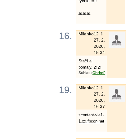
rýchlo !!!!!
🙏🙏🙏
16.
Milanko
12 ⇧
27. 2.
2026,
15:34
Stačí aj
pomaly. 🫂🫂
Súhlasí
Ohrheľ
19.
Milanko
12 ⇧
27. 2.
2026,
16:37
scontent-vie1-
1.xx.fbcdn.net