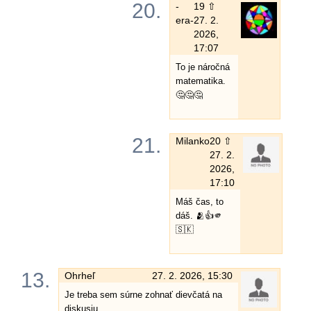
20.
-
19 ⇧
era-
27. 2.
2026,
17:07
To je náročná
matematika.
🤔🤔🤔
21.
Milanko
20 ⇧
27. 2.
2026,
17:10
Máš čas, to
dáš. 🫂👍🫵
🇸🇰
13.
Ohrheľ
27. 2. 2026, 15:30
Je treba sem súrne zohnať dievčatá na
diskusiu.