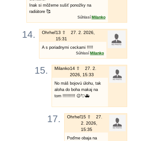
Inak si môžeme sušiť ponožky na
radiátore 🥰
Súhlasí
Milanko
14.
Ohrheľ
13 ⇧
27. 2. 2026,
15:31
A s poriadnymi ceckami !!!!!
Súhlasí
Milanko
15.
Milanko
14 ⇧
27. 2.
2026, 15:33
No máš bojovú úlohu, tak
aloha do boha makaj na
tom !!!!!!!!!! 😉💘🚑
17.
Ohrheľ
15 ⇧
27.
2. 2026,
15:35
Poďme obaja na