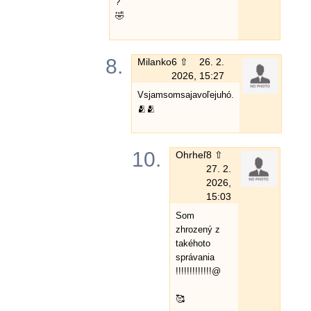
?
🤣
8.
Milanko
6 ⇧
26. 2.
2026, 15:27
Vsjamsomsajavoľejuhó.
🫂🫂
10.
Ohrheľ
8 ⇧
27. 2.
2026,
15:03
Som
zhrozený z
takéhoto
správania
!!!!!!!!!!!!!@
🥰