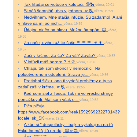
Tak hľadaj červotoče v kolotoči. 🔞🐍
včera, 20:01
Si náš šampióň, dva v jednom. 🫵🫂
včera, 19:59
Nedvihnem. Mne stačia infúzie. Sú zadarmo!! A ani
v hlave sa mi po nich...
včera, 19:59
Údajne niečo na hlavu. Možno šampón. 😄
včera,
19:58
Za naše, dvihni už tie čaše !!!!!!!!!!!!! 🫵🍷
včera,
19:57
Zaši v krčme. Za čo? Za vši? Zavše?
včera, 19:57
V infúzii máš bororo ? ✝️🥂
včera, 19:56
Chlapi, tak som skončil v nemocnici. Na
polootvorenom oddelení. Strava je...
včera, 19:56
Pretiahni šičku, ona ti vyrieši problémy a ty sa
zatiaľ zaši v krčme. 🫵🫂
včera, 19:55
Keď som šiel z Tesca. Tak mi vo vrecku štrngy
peniažkovali. Mal som však o...
včera, 19:52
Piča pičuje
https://www.facebook.com/reel/1592969232270143?
locale=sk_SK
včera, 19:11
A kúp si " dospelácky " bajk a vykakaj na na tú
Esku čo máš, tú predaj. 😄🫵🤝
včera, 18:39
Áno. 🤣🤣🤣