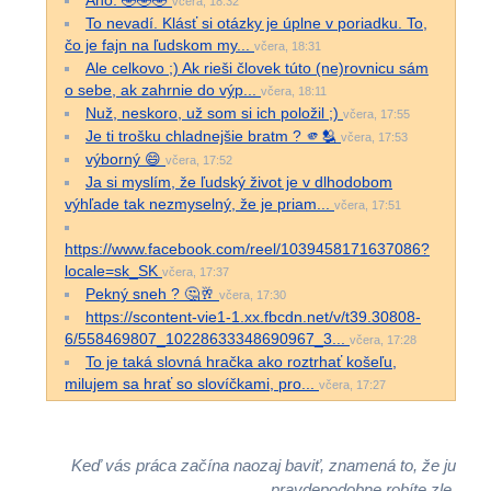
včera, 18:32
To nevadí. Klásť si otázky je úplne v poriadku. To,
čo je fajn na ľudskom my...
včera, 18:31
Ale celkovo ;) Ak rieši človek túto (ne)rovnicu sám
o sebe, ak zahrnie do výp...
včera, 18:11
Nuž, neskoro, už som si ich položil ;)
včera, 17:55
Je ti trošku chladnejšie bratm ? 🫵🫂
včera, 17:53
výborný 😄
včera, 17:52
Ja si myslím, že ľudský život je v dlhodobom
výhľade tak nezmyselný, že je priam...
včera, 17:51
https://www.facebook.com/reel/1039458171637086?
locale=sk_SK
včera, 17:37
Pekný sneh ? 🤔🥂
včera, 17:30
https://scontent-vie1-1.xx.fbcdn.net/v/t39.30808-
6/558469807_10228633348690967_3...
včera, 17:28
To je taká slovná hračka ako roztrhať košeľu,
milujem sa hrať so slovíčkami, pro...
včera, 17:27
Keď vás práca začína naozaj baviť, znamená to, že ju
pravdepodobne robíte zle.