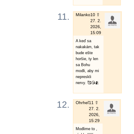
11.
Milanko
10 ⇧
27. 2.
2026,
15:09
A keď sa
nakakám, tak
bude ešte
horšie, ty len
sa Bohu
modli, aby mi
nepreskli
nervy. 🥰😘🫂
12.
Ohrheľ
11 ⇧
27. 2.
2026,
15:29
Modlime to ,