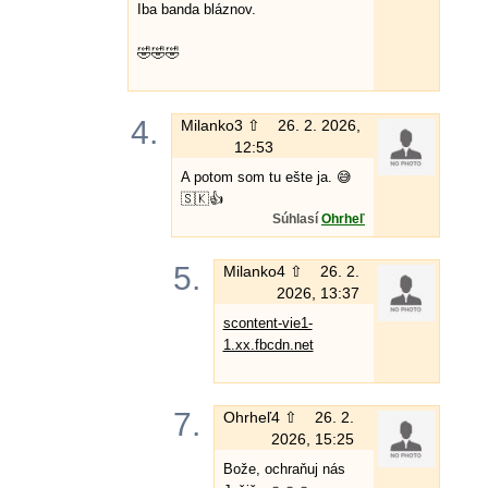
Iba banda bláznov.
🤣🤣🤣
4.
Milanko
3 ⇧
26. 2. 2026,
12:53
A potom som tu ešte ja. 😅
🇸🇰👍
Súhlasí
Ohrheľ
5.
Milanko
4 ⇧
26. 2.
2026, 13:37
scontent-vie1-
1.xx.fbcdn.net
7.
Ohrheľ
4 ⇧
26. 2.
2026, 15:25
Bože, ochraňuj nás