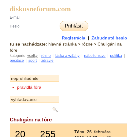
diskusneforum.com
Prihlásiť
Registrácia
|
Zabudnuté heslo
tu sa nachádzate:
hlavná stránka
> rôzne > Chuligáni na
fóre
kategórie:
všetky
|
rôzne
|
láska a vzťahy
|
náboženstvo
|
politika
|
počítače
|
šport
|
zdravie
neprehliadnite
pravidlá fóra
vyhľadávanie
Chuligáni na fóre
20
255
Tému 26. februára