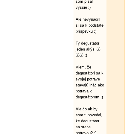
som písal
vyššie ;)
Ale nevyňadril
si sa k podstate
príspevku ;)
Ty degustátor
jeden akýsi 🤣
🤣🤣 ;)
Viem, že
degustátori sa k
svojej potrave
stavajú ináč ako
potrava k
degustátorom ;)
Ale čo ak by
som ti povedal,
že degustátor
sa stane
potravou? ;)