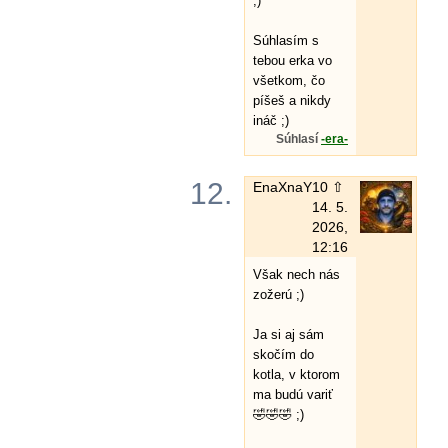
;)
Súhlasím s
tebou erka vo
všetkom, čo
píšeš a nikdy
ináč ;)
Súhlasí
-era-
12.
EnaXnaY
10 ⇧
14. 5.
2026,
12:16
Však nech nás
zožerú ;)
Ja si aj sám
skočím do
kotla, v ktorom
ma budú variť
🤣🤣🤣 ;)