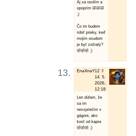
Aj sa osolím a
opoprím 🤣🤣🤣
;)
Čo im budem
robiť prieky, keď
mojim osudom
je byť zožratý?
🤣🤣🤣 ;)
13.
EnaXnaY
12 ⇧
14. 5.
2026,
12:18
Len dúfam, že
sa im
nevzpriečim v
gágore, ako
kosť od kapra
🤣🤣🤣 ;)