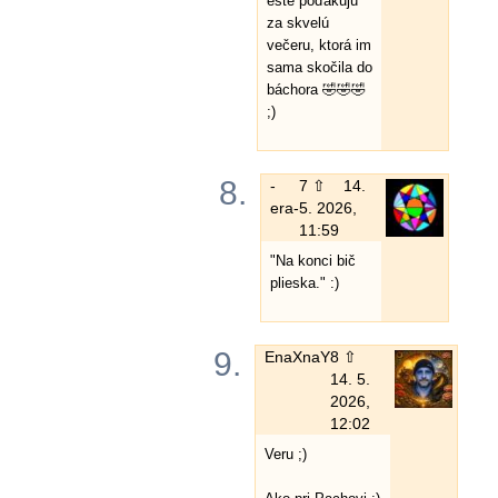
ešte poďakujú
za skvelú
večeru, ktorá im
sama skočila do
báchora 🤣🤣🤣
;)
8.
-
7 ⇧
14.
era-
5. 2026,
11:59
"Na konci bič
plieska." :)
9.
EnaXnaY
8 ⇧
14. 5.
2026,
12:02
Veru ;)