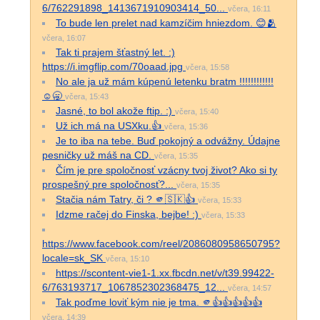
6/762291898_1413671910903414_50...
včera, 16:11
To bude len prelet nad kamzíčim hniezdom. 😊🫂
včera, 16:07
Tak ti prajem šťastný let. :)
https://i.imgflip.com/70oaad.jpg
včera, 15:58
No ale ja už mám kúpenú letenku bratm !!!!!!!!!!!!
☺️🥱
včera, 15:43
Jasné, to bol akože ftip. :)
včera, 15:40
Už ich má na USXku.👍
včera, 15:36
Je to iba na tebe. Buď pokojný a odvážny. Údajne
pesničky už máš na CD.
včera, 15:35
Čím je pre spoločnosť vzácny tvoj život? Ako si ty
prospešný pre spoločnosť?...
včera, 15:35
Stačia nám Tatry, či ? 🫵🇸🇰👍
včera, 15:33
Idzme račej do Finska, bejbe! :)
včera, 15:33
https://www.facebook.com/reel/2086080958650795?
locale=sk_SK
včera, 15:10
https://scontent-vie1-1.xx.fbcdn.net/v/t39.99422-
6/763193717_1067852302368475_12...
včera, 14:57
Tak poďme loviť kým nie je tma. 🫵👍👍👍👍👍
včera, 14:39