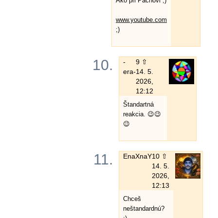
Ako pri Pachovi ;)
www.youtube.com
;)
10.
-
9 ⇧
era-
14. 5.
2026,
12:12
Štandartná
reakcia. 😉😉
😉
11.
EnaXnaY
10 ⇧
14. 5.
2026,
12:13
Chceš
neštandardnú?