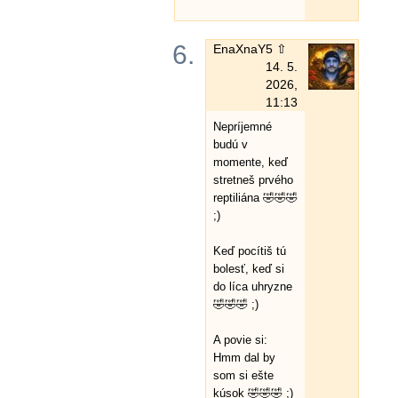
6.
EnaXnaY
5 ⇧
14. 5.
2026,
11:13
Nepríjemné
budú v
momente, keď
stretneš prvého
reptiliána 🤣🤣🤣
;)
Keď pocítiš tú
bolesť, keď si
do líca uhryzne
🤣🤣🤣 ;)
A povie si:
Hmm dal by
som si ešte
kúsok 🤣🤣🤣 ;)