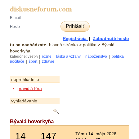
diskusneforum.com
Prihlásiť
Registrácia
|
Zabudnuté heslo
tu sa nachádzate:
hlavná stránka
> politika > Bývalá
hovorkyňa
kategórie:
všetky
|
rôzne
|
láska a vzťahy
|
náboženstvo
|
politika
|
počítače
|
šport
|
zdravie
neprehliadnite
pravidlá fóra
vyhľadávanie
Bývalá hovorkyňa
14
147
Tému 14. mája 2026,