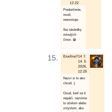
12:22
Predurčenie,
osud,
neexistuje.
Iba následky
minulých
činov. 😀
15.
EnaXnaY
14 ⇧
14. 5.
2026,
12:25
Nazvi si to ako
chceš ;)
Osud, keď sa ti
nepáči, nazvime
to účelom alebo
zmyslom, ako