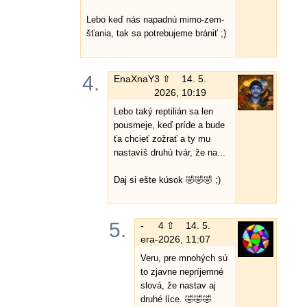
Lebo keď nás napadnú mimo-zem-
šťania, tak sa potrebujeme brániť ;)
4.
EnaXnaY
3 ⇧
14. 5.
2026, 10:19
Lebo taký reptilián sa len
pousmeje, keď príde a bude
ťa chcieť zožrať a ty mu
nastavíš druhú tvár, že na...
Daj si ešte kúsok 🤣🤣🤣 ;)
5.
-
4 ⇧
14. 5.
era-
2026, 11:07
Veru, pre mnohých sú
to zjavne nepríjemné
slová, že nastav aj
druhé líce. 🤣🤣🤣