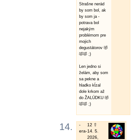
Strašne nerád
by som bol, ak
by som ja -
potrava bol
nejakým
problémom pre
mojich
degustátorov 🤣
🤣🤣 ;)
Len jedno si
želám, aby som
sa pekne a
hladko kĺzal
dole krkom až
do ŽALÚDKU 🤣
🤣🤣 ;)
14.
-
12 ⇧
era-
14. 5.
2026,