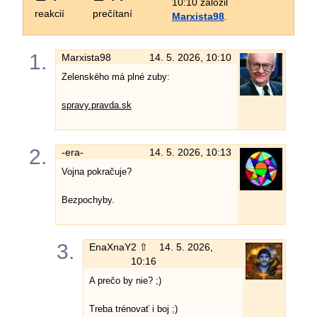
10:10 založil
reakcií
prečítaní
Marxista98
.
1.
Marxista98
14. 5. 2026, 10:10
Zelenskēho má plné zuby:
spravy.pravda.sk
2.
-era-
14. 5. 2026, 10:13
Vojna pokračuje?
Bezpochyby.
3.
EnaXnaY
2 ⇧
14. 5. 2026,
10:16
A prečo by nie? ;)
Treba trénovať i boj ;)