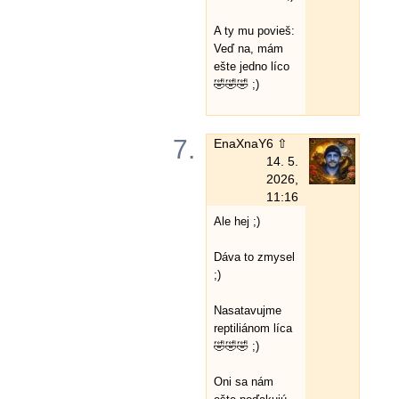
A ty mu povieš:
Veď na, mám
ešte jedno líco
🤣🤣🤣 ;)
7.
EnaXnaY
6 ⇧
14. 5.
2026,
11:16
Ale hej ;)
Dáva to zmysel
;)
Nasatavujme
reptiliánom líca
🤣🤣🤣 ;)
Oni sa nám