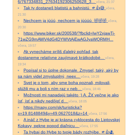
6/767334831_27634192306250628_3...
včera, 21:37
Tak ty dostaneš blatistú a bahnistú. 🫵👍😅
včera,
21:30
Nechcem ja júúú, nechcem ja júúúú. 🤣🤣🤣
včera,
20:30
https://www.biker.sk/200538/?fbclid=IwY2xjawTi-
71wZG9mAWV4dG4DYWVtAjEwAGJyaWQRMH...
včera, 19:57
Ak vynecháme príliš ďaleký pohľad, tak
dostaneme relatívne zaujímavé krátkodobé...
včera,
19:34
Popísal si to úplne dokonale. Zmysel, taký, aký by
sa nám videl zmysluplný, neex...
včera, 19:28
Svet je o tom, aby sme boha poznali, milovali,
slúžili mu a boli s ním raz v neb...
včera, 18:46
Možnosti mi napadajú takéto ;) A. Žiť večne je ako
ísť, ísť a nikdy nedôjsť d...
včera, 18:05
https://mapy.com/sk/turisticka?
x=19.8148849&y=49.0627018&z=14
včera, 17:56
A ináč z Hybe je aj krásna cyklocesta do Liptovskej
Kokavy, pekne popod diaľnicu...
včera, 17:55
Ta hybaj do Hybe to tvoje bády rozhýbe. 🫵👍🫂