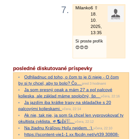
7.
Milanko
6 ⇧
18.
10.
2025,
13:35
Si proste profík
😍😍😍
posledné diskutované príspevky
Odhliadnuc od toho, o čom to je či nieje - O čom
by si ty chcel, aby to bolo? Čo...
pred 3 hodinami
Ja som presný opak a mám 27 a pol palcové
kolieska, ale základ máme spoločný, šp...
včera, 22:16
Ja jazdím iba krátke trasy na skladačke s 20
palcovými kolieskami.
včera, 22:14
Ak nie, tak nie, ja som ťa chcel len vyprovokovať ty
okultista cyklista. 🫵🫂👍🇸...
včera, 22:12
Na žiadnu Kráľovu Hoľu nejdem. :)
včera, 22:10
https://scontent-vie1-1.xx.fbcdn.net/v/t39.30808-