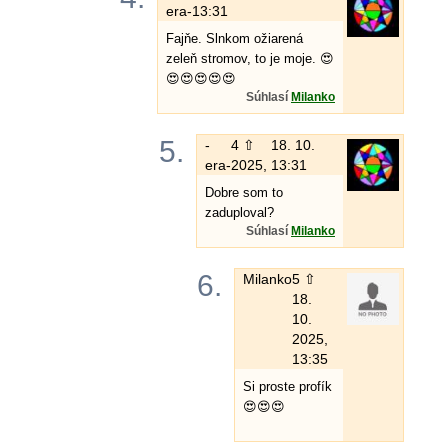
era-
13:31
Fajňe. Slnkom ožiarená
zeleň stromov, to je moje. 😍
😍😍😍😍😍
Súhlasí
Milanko
5.
-
4 ⇧
18. 10.
era-
2025, 13:31
Dobre som to
zaduploval?
Súhlasí
Milanko
6.
Milanko
5 ⇧
18.
10.
2025,
13:35
Si proste profík
😍😍😍