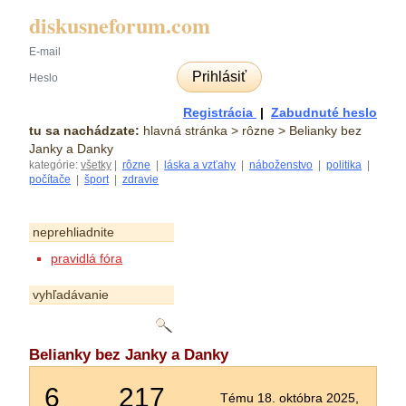
diskusneforum.com
Prihlásiť
Registrácia
|
Zabudnuté heslo
tu sa nachádzate:
hlavná stránka
> rôzne > Belianky bez
Janky a Danky
kategórie:
všetky
|
rôzne
|
láska a vzťahy
|
náboženstvo
|
politika
|
počítače
|
šport
|
zdravie
neprehliadnite
pravidlá fóra
vyhľadávanie
Belianky bez Janky a Danky
6
217
Tému 18. októbra 2025,