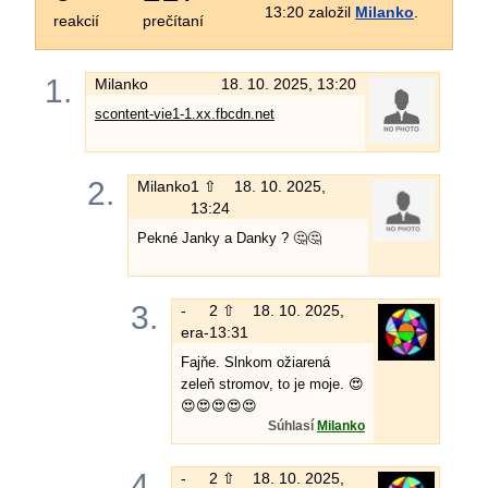
13:20 založil
Milanko
.
reakcií
prečítaní
1.
Milanko
18. 10. 2025, 13:20
scontent-vie1-1.xx.fbcdn.net
2.
Milanko
1 ⇧
18. 10. 2025,
13:24
Pekné Janky a Danky ? 🤔🤔
3.
-
2 ⇧
18. 10. 2025,
era-
13:31
Fajňe. Slnkom ožiarená
zeleň stromov, to je moje. 😍
😍😍😍😍😍
Súhlasí
Milanko
4.
-
2 ⇧
18. 10. 2025,