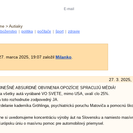
ne > Autiaky
boženstvo
|
politika
|
počítače
|
šport
|
zdravie
7. marca 2025, 19:07 založil
Milanko
.
27. 3. 2025,
DNEŠNÉ ABSURDNÉ OBVINENIA OPOZÍCIE SPRACUJÚ MÉDIÁ!
 na všetky autá vyrábané VO SVETE, mimo USA, uvalí clo 25%.
 toto rozhodnutie zodpovedný JA.
vzdelanie kaderníka Gröhlinga, psychiatrickú poruchu Matoviča a pomocnú ško
asne si uvedomujeme koncentráciu výroby áut na Slovensku a namiesto masí
Európsku úniu o masívnu pomoc pre automobilový priemysel.