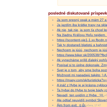
posledné diskutované príspev
Ja som presný opak a mám 27 a p
Ja jazdím iba krátke trasy na sk
Ak nie, tak nie, ja som ťa chcel l
Na žiadnu Kráľovu Hoľu nejdem. 
https://scontent-vie1-1.xx.fbc
Tak ty dostaneš blatistú a bahnis
Nechcem ja júúú, nechcem ja jú
https://www.biker.sk/200538
Ak vynecháme príliš ďaleký pohľ
Popísal si to úplne dokonale. Zmy
Svet je o tom, aby sme boha poznal
Možnosti mi napadajú takéto ;) A. 
https://mapy.com/sk/turistick
A ináč z Hybe je aj krásna cyklo
Ta hybaj do Hybe to tvoje bády 
Nevadí, ten uvidím z Hybe. :)))
vč
Ale odtiaľ neuvidíš symbol Slov
Ájm from exit. ☺️👍
včera, 17:47