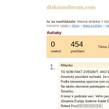
diskusneforum.com
tu sa nachádzate:
hlavná stránka
> rôz
kategórie:
všetky
|
rôzne
|
láska a vzťahy
|
ná
Autiaky
0
454
Tému 2
reakcií
prečítaní
1.
Milanko
TO SOM FAKT ZVEDAVÝ, AKO 
Americký prezident rozhodol, že
Podľa slovenskej opozície som za
Na takéto obvinenie potrebujete 
Šimečku.
A teraz k podstate veci. Veľmi j
zbrojenia Európy budeme žiadať 
Robert Fico🇸🇰🇸🇰🇸🇰🇸🇰