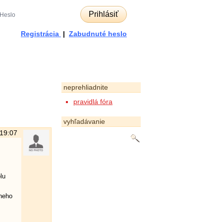
Prihlásiť
Registrácia
|
Zabudnuté heslo
neprehliadnite
pravidlá fóra
vyhľadávanie
 19:07
lu
vneho