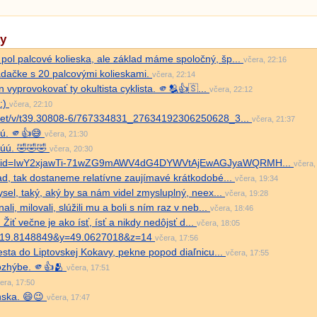
ky
ol palcové kolieska, ale základ máme spoločný, šp...
včera, 22:16
ladačke s 20 palcovými kolieskami.
včera, 22:14
en vyprovokovať ty okultista cyklista. 🫵🫂👍🇸...
včera, 22:12
:)
včera, 22:10
dn.net/v/t39.30808-6/767334831_27634192306250628_3...
včera, 21:37
tú. 🫵👍😅
včera, 21:30
úúú. 🤣🤣🤣
včera, 20:30
/?fbclid=IwY2xjawTi-71wZG9mAWV4dG4DYWVtAjEwAGJyaWQRMH...
včera,
ad, tak dostaneme relatívne zaujímavé krátkodobé...
včera, 19:34
sel, taký, aký by sa nám videl zmysluplný, neex...
včera, 19:28
i, milovali, slúžili mu a boli s ním raz v neb...
včera, 18:46
Žiť večne je ako ísť, ísť a nikdy nedôjsť d...
včera, 18:05
a?x=19.8148849&y=49.0627018&z=14
včera, 17:56
cesta do Liptovskej Kokavy, pekne popod diaľnicu...
včera, 17:55
rozhýbe. 🫵👍🫂
včera, 17:51
era, 17:50
enska. 😄😉
včera, 17:47