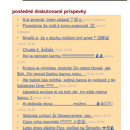
posledné diskutované príspevky
A aj arzenál, mám ukázať ? 🤣☺️
pred 3 hodinami
Povedzme že máš k tomu potenciál. 😊
pred 3
hodinami
Myslíš si, že v duchu môžem byť anjel ? 🤔🫣🥱
včera, 23:35
Chvála ti. 👍👍👍
včera, 23:29
Ani ja nemám karmu !!!!!!!!!!!!!!!!!!!!!!!!!!!! 🫂🫂
včera,
22:49
Kristus je výnimka, pretože On nebol človek, ale
Boh. On nemal žiadnu karmu minu...
včera, 22:48
Ale fašisti nás pohltia, jediná šanca je vystúpiť z tej
fašistickej Únie !!!!!!!...
včera, 20:43
západná európa je na tom zle, my ešte máme
šancu :)
včera, 20:41
Aj sloboda slova..................možno.........🫂👍🇸🇰
včera, 20:38
Sloboda zvíťazí 👍 Stopercentne, isto.
včera, 20:37
Cezo mňa neprejdú !!!!!!!!!! ☺️😍😛
včera, 20:34
Lebo dnes vládne Fico, počkaj na Šimečky 💋😍🫂