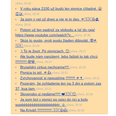
včera, 20:32
V roku pána 2100 už budú len pivnice chladné. 🥱
👏🤝
včera, 20:32
Ja som v raji už dnes a nie je to des. 🫵🇸🇰👍🫂
včera, 20:31
Potom už len padnúť za slobodu a ísť do raja!
https://www.youtube.com/watch?v...
včera, 20:30
Skús to gusto, proti gustu žiaden dišputát. 🤓🫵
🇸🇰
včera, 20:29
:) To je život. Po pivniciach. 🙂
včera, 20:27
Ale bude nám nanútený, lebo fašisti to tak chcú
!!!!!!!!!!! 🫣💀
včera, 20:27
Bruselský cirkus nechceme!!!!
včera, 20:26
Pivnica to istí. 🫵👍
včera, 20:22
Zvrchovanosť si nepustíme !!!!!!!!! 🫵✝️
včera, 20:21
Pozerám, že ochladenie len na 3 dni a potom zas
37, kua tam
včera, 20:21
Slovensko si nedáme!!!!! ❤️🇸🇰🙂
včera, 20:18
Ja som bol v pivnici po opici do rici a bolo
supéééééééééééééééééér. ☺️
včera, 20:16
Na Kriváň !!!!!!!!!!!!!! 🇸🇰👍👍
včera, 20:15