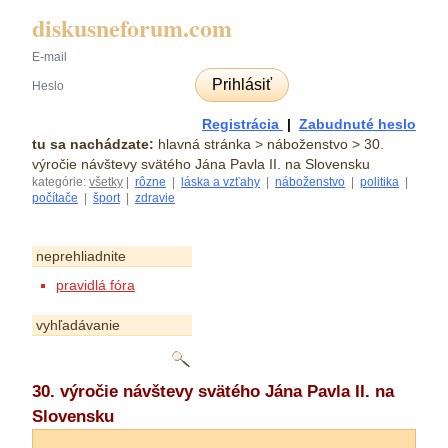
diskusneforum.com
Prihlásiť
Registrácia
|
Zabudnuté heslo
tu sa nachádzate:
hlavná stránka
> náboženstvo > 30.
výročie návštevy svätého Jána Pavla II. na Slovensku
kategórie:
všetky
|
rôzne
|
láska a vzťahy
|
náboženstvo
|
politika
|
počítače
|
šport
|
zdravie
neprehliadnite
pravidlá fóra
vyhľadávanie
30. výročie návštevy svätého Jána Pavla II. na
Slovensku