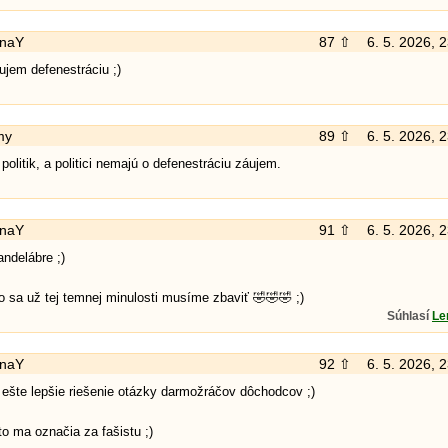
naY
87 ⇧
6. 5. 2026, 
ujem defenestráciu ;)
my
89 ⇧
6. 5. 2026, 
 politik, a politici nemajú o defenestráciu záujem.
naY
91 ⇧
6. 5. 2026, 
andelábre ;)
o sa už tej temnej minulosti musíme zbaviť 🤣🤣🤣 ;)
Súhlasí
L
naY
92 ⇧
6. 5. 2026, 
 ešte lepšie riešenie otázky darmožráčov dôchodcov ;)
to ma označia za fašistu ;)