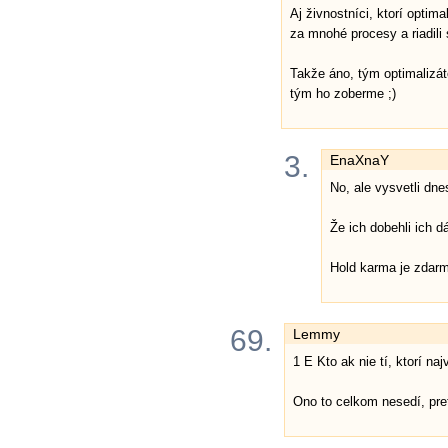
Aj živnostníci, ktorí optim
za mnohé procesy a riadili
Takže áno, tým optimalizá
tým ho zoberme ;)
3.
EnaXnaY
No, ale vysvetli dn
Že ich dobehli ich dá
Hold karma je zdarm
69.
Lemmy
1 E Kto ak nie tí, ktorí na
Ono to celkom nesedí, pre