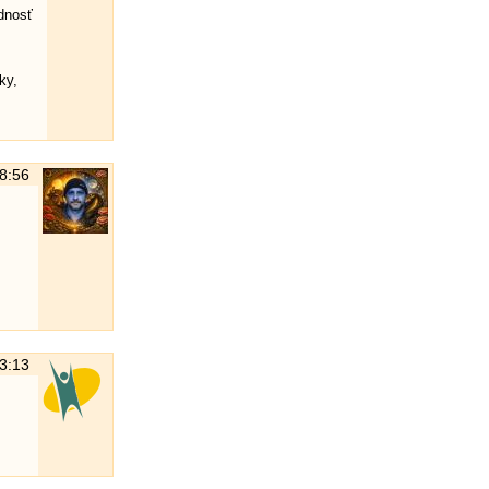
ednosť
ky,
18:56
23:13