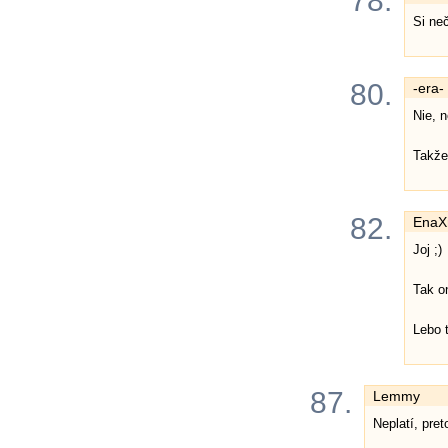
78.
Si neč
80.
-era-
Nie, n
Takže 
82.
EnaX
Joj ;)
Tak o
Lebo t
87.
Lemmy
Neplatí, pre