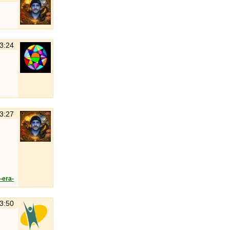
23:24
23:27
-era-
23:50