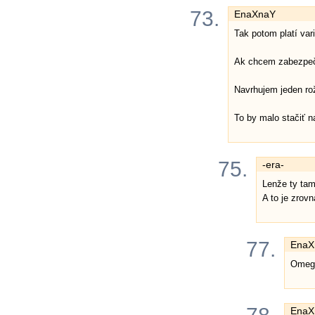
73.
EnaXnaY
Tak potom platí vari
Ak chcem zabezpečiť
Navrhujem jeden ro
To by malo stačiť na
75.
-era-
Lenže ty tam
A to je zrovn
77.
EnaX
Omega
EnaX