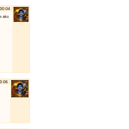
 00:04
e ako
00:06