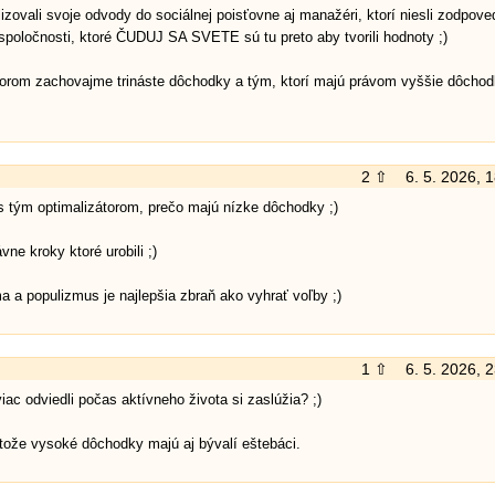
alizovali svoje odvody do sociálnej poisťovne aj manažéri, ktorí niesli zodpov
 spoločnosti, ktoré ČUDUJ SA SVETE sú tu preto aby tvorili hodnoty ;)
torom zachovajme trináste dôchodky a tým, ktorí majú právom vyššie dôchod
2 ⇧
6. 5. 2026, 
es tým optimalizátorom, prečo majú nízke dôchodky ;)
vne kroky ktoré urobili ;)
a a populizmus je najlepšia zbraň ako vyhrať voľby ;)
1 ⇧
6. 5. 2026, 
jviac odviedli počas aktívneho života si zaslúžia? ;)
tože vysoké dôchodky majú aj bývalí eštebáci.