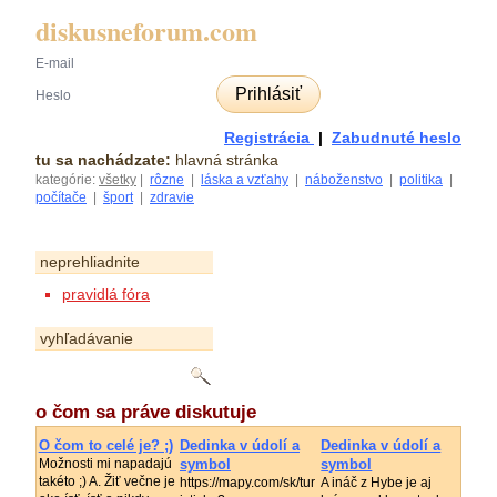
diskusneforum.com
Prihlásiť
Registrácia
|
Zabudnuté heslo
tu sa nachádzate:
hlavná stránka
kategórie:
všetky
|
rôzne
|
láska a vzťahy
|
náboženstvo
|
politika
|
počítače
|
šport
|
zdravie
neprehliadnite
pravidlá fóra
vyhľadávanie
o čom sa práve diskutuje
O čom to celé je? ;)
Dedinka v údolí a
Dedinka v údolí a
Možnosti mi napadajú
symbol
symbol
takéto ;) A. Žiť večne je
https://mapy.com/sk/tur
A ináč z Hybe je aj