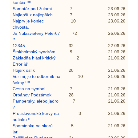
končia !!!!!
Samotár pod žulami
7
23.06.26
Najlepší z najlepších
7
23.06.26
Najprv je koniec
10
23.06.26
chvosta.
Je Nulasvietený Peter67
72
26.06.26
?
12345
32
22.06.26
Štokholmský syndróm
9
21.06.26
Základňa hlási kritický
2
21.06.26
Error 🚨
Hojsík oslík
28
21.06.26
Ver mi, je to odborník na
10
21.06.26
šelmy !!!!
Cesta na symbol
7
21.06.26
Orbánov Podzámok
28
21.06.26
Pampersky, alebo jadro
7
21.06.26
?
Protislovenské kurvy na
3
21.06.26
autiaku !!
Spomienka na skorú
5
21.06.26
jar
Zničili si to Rusi sami
24
20.06.26