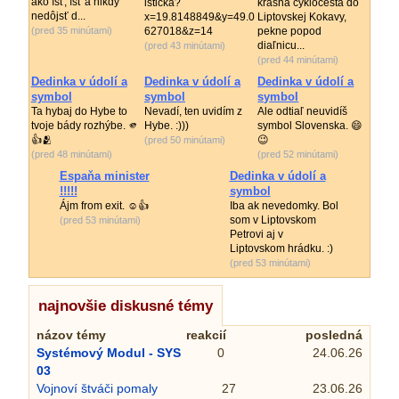
ako ísť, ísť a nikdy
isticka?
krásna cyklocesta do
nedôjsť d...
x=19.8148849&y=49.0
Liptovskej Kokavy,
(pred 35 minútami)
627018&z=14
pekne popod
diaľnicu...
(pred 43 minútami)
(pred 44 minútami)
Dedinka v údolí a
Dedinka v údolí a
Dedinka v údolí a
symbol
symbol
symbol
Ta hybaj do Hybe to
Nevadí, ten uvidím z
Ale odtiaľ neuvidíš
tvoje bády rozhýbe. 🫵
Hybe. :)))
symbol Slovenska. 😄
👍🫂
😉
(pred 50 minútami)
(pred 48 minútami)
(pred 52 minútami)
Espaňa minister
Dedinka v údolí a
!!!!!
symbol
Ájm from exit. ☺️👍
Iba ak nevedomky. Bol
som v Liptovskom
(pred 53 minútami)
Petrovi aj v
Liptovskom hrádku. :)
(pred 53 minútami)
najnovšie diskusné témy
názov témy
reakcií
posledná
Systémový Modul - SYS
0
24.06.26
03
Vojnoví štváči pomaly
27
23.06.26