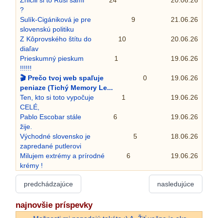
?
Sulík-Cigániková je pre
9
21.06.26
slovenskú politiku
Z Kôprovského štítu do
10
20.06.26
diaľav
Prieskumný pieskum
1
19.06.26
!!!!!!
🎬 Prečo tvoj web spaľuje
0
19.06.26
peniaze (Tichý Memory Le...
Ten, kto si toto vypočuje
1
19.06.26
CELÉ,
Pablo Escobar stále
6
19.06.26
žije.
Východné slovensko je
5
18.06.26
zapredané putlerovi
Milujem extrémy a prírodné
6
19.06.26
krémy !
predchádzajúce
nasledujúce
najnovšie príspevky