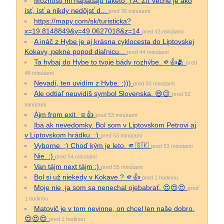
Možnosti mi napadajú takéto ;) A. Žiť večne je ako
ísť, ísť a nikdy nedôjsť d...
pred 35 minútami
https://mapy.com/sk/turisticka?
x=19.8148849&y=49.0627018&z=14
pred 43 minútami
A ináč z Hybe je aj krásna cyklocesta do Liptovskej
Kokavy, pekne popod diaľnicu...
pred 44 minútami
Ta hybaj do Hybe to tvoje bády rozhýbe. 🫵👍🫂
pred
48 minútami
Nevadí, ten uvidím z Hybe. :)))
pred 50 minútami
Ale odtiaľ neuvidíš symbol Slovenska. 😄😉
pred 52
minútami
Ájm from exit. ☺️👍
pred 53 minútami
Iba ak nevedomky. Bol som v Liptovskom Petrovi aj
v Liptovskom hrádku. :)
pred 53 minútami
Vyborne. :) Choď kým je leto. 🫵🇸🇰
pred 53 minútami
Nie. :)
pred 54 minútami
Van tájm next tájm :)
pred 55 minútami
Bol si už niekedy v Kokave ? 🫵👍
pred 1 hodinou
Moje nie, ja som sa nenechal ojebabrať. 😍😍😍
pred
1 hodinou
Matovič je v tom nevinne, on chcel len naše dobro.
😍😍😍
pred 1 hodinou