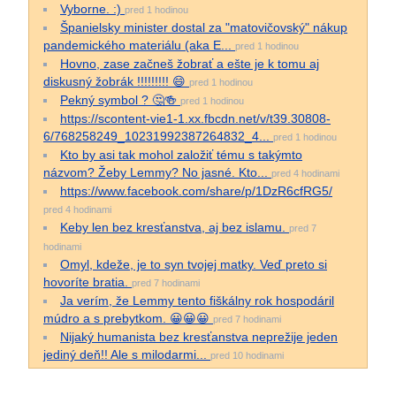
Vyborne. :)
pred 1 hodinou
Španielsky minister dostal za "matovičovský" nákup
pandemického materiálu (aka E...
pred 1 hodinou
Hovno, zase začneš žobrať a ešte je k tomu aj
diskusný žobrák !!!!!!!!! 😄
pred 1 hodinou
Pekný symbol ? 🤔🍻
pred 1 hodinou
https://scontent-vie1-1.xx.fbcdn.net/v/t39.30808-
6/768258249_10231992387264832_4...
pred 1 hodinou
Kto by asi tak mohol založiť tému s takýmto
názvom? Žeby Lemmy? No jasné. Kto...
pred 4 hodinami
https://www.facebook.com/share/p/1DzR6cfRG5/
pred 4 hodinami
Keby len bez kresťanstva, aj bez islamu.
pred 7
hodinami
Omyl, kdeže, je to syn tvojej matky. Veď preto si
hovoríte bratia.
pred 7 hodinami
Ja verím, že Lemmy tento fiškálny rok hospodáril
múdro a s prebytkom. 😀😀😀
pred 7 hodinami
Nijaký humanista bez kresťanstva neprežije jeden
jediný deň!! Ale s milodarmi...
pred 10 hodinami